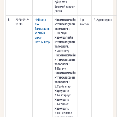
гүйцэтгэх
Ерөнхий газрын
дарга
8
2020-09-24
Нийслэл
Нэхэмжлэгчийн
1-р
Б.Адъяасүрэн
11:30
дэх
итгэмжлэгдсэн
танхим
Захиргааны
төлөөлөгч :
хэргийн
Б.Халиун
анхан
Хариуцагчийн
шатны шүүх
итгэмжлэгдсэн
төлөөлөгч:
Х.Алтанхүү
Нэхэмжлэгчийн
итгэмжлэгдсэн
төлөөлөгч :
Э.Билгүүн
Нэхэмжлэгчийн
итгэмжлэгдсэн
төлөөлөгч :
З.Сүхбаатар
Хариуцагч:
А.Баатархүү
Хариуцагч:
Б.Батмөнх
Хариуцагч:
Х.Нансалмаа