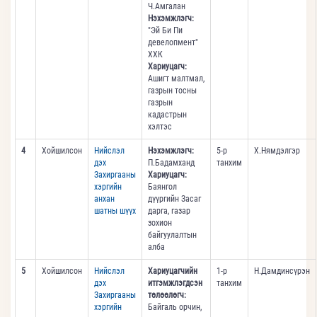
Ч.Амгалан
Нэхэмжлэгч:
"Эй Би Пи
девелопмент"
ХХК
Хариуцагч:
Ашигт малтмал,
газрын тосны
газрын
кадастрын
хэлтэс
4
Хойшилсон
Нийслэл
Нэхэмжлэгч:
5-р
Х.Нямдэлгэр
дэх
П.Бадамханд
танхим
Захиргааны
Хариуцагч:
хэргийн
Баянгол
анхан
дүүргийн Засаг
шатны шүүх
дарга, газар
зохион
байгуулалтын
алба
5
Хойшилсон
Нийслэл
Хариуцагчийн
1-р
Н.Дамдинсүрэн
дэх
итгэмжлэгдсэн
танхим
Захиргааны
төлөөлөгч:
хэргийн
Байгаль орчин,