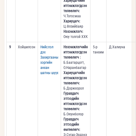
Хариуцагчийн
итгэмжлэгдсэн
төлөөлөгч:
Ч.Тогосмаа
Хариуцагч:
Ц.Өлзийбаяр
Нэхэмжлэгч:
Оюу толгой ХХК
9
Хойшилсон
Нийслэл
Нэхэмжлэгчийн
5-р
Д.Халиуна
дэх
итгэмжлэгдсэн
танхим
Захиргааны
төлөөлөгч :
хэргийн
Б.Баатарцогт,
анхан
О.Наранбаатар
шатны шүүх
Хариуцагчийн
итгэмжлэгдсэн
төлөөлөгч:
Б.Доржхорол
Гуравдагч
этгээдийн
итгэмжлэгдсэн
төлөөлөгч:
Б.Оюунболор
Гуравдагч
этгээдийн
өмгөөлөгч:
Э.Сугар-Эрдэнэ