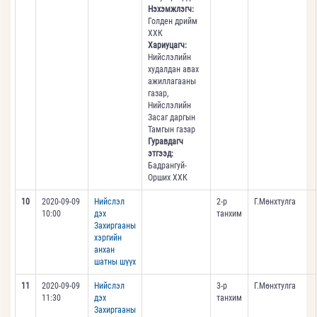
Нэхэмжлэгч:
Голден дрийм
ХХК
Хариуцагч:
Нийслэлийн
худалдан авах
ажиллагааны
газар,
Нийслэлийн
Засаг даргын
Тамгын газар
Гуравдагч
этгээд:
Бадрангуй-
Орших ХХК
10
2020-09-09
Нийслэл
2-р
Г.Мөнхтулга
10:00
дэх
танхим
Захиргааны
хэргийн
анхан
шатны шүүх
11
2020-09-09
Нийслэл
3-р
Г.Мөнхтулга
11:30
дэх
танхим
Захиргааны