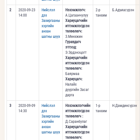
2
2020-09-23
Нийслэл
Нэхэмжлэгч:
2-р
Б.Адъяасүрэн
14:00
дэх
А.Цагаанчулуу
танхим
Захиргааны
Хариуцагчийн
хэргийн
итгэмжлэгдсэн
анхан
төлөөлөгч:
шатны шүүх
З.Мөнхжин
Гуравдагч
этгээд:
Э.Эрдэнэцогт
Хариуцагчийн
итгэмжлэгдсэн
төлөөлөгч:
Баярмаа
Хариуцагч:
Налайх
дүүргийн Засаг
дарга
3
2020-09-09
Нийслэл
Нэхэмжлэгчийн
1-р
Н.Дамдинсүрэн
14:30
дэх
итгэмжлэгдсэн
танхим
Захиргааны
төлөөлөгч :
хэргийн
Д.Саранбулаг
анхан
Хариуцагчийн
шатны шүүх
итгэмжлэгдсэн
төлөөлөгч: