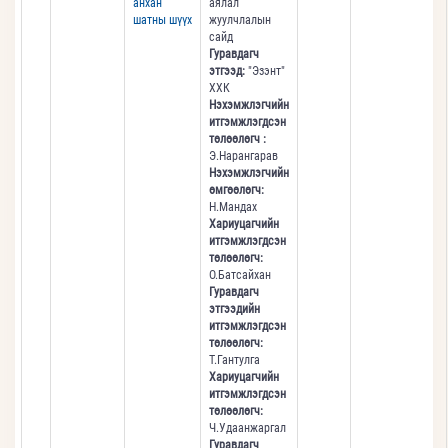
анхан
аялал
шатны шүүх
жуулчлалын
сайд
Гуравдагч
этгээд:
"Эзэнт"
ХХК
Нэхэмжлэгчийн
итгэмжлэгдсэн
төлөөлөгч :
Э.Нарангарав
Нэхэмжлэгчийн
өмгөөлөгч:
Н.Мандах
Хариуцагчийн
итгэмжлэгдсэн
төлөөлөгч:
О.Батсайхан
Гуравдагч
этгээдийн
итгэмжлэгдсэн
төлөөлөгч:
Т.Гантулга
Хариуцагчийн
итгэмжлэгдсэн
төлөөлөгч:
Ч.Удаанжаргал
Гуравдагч