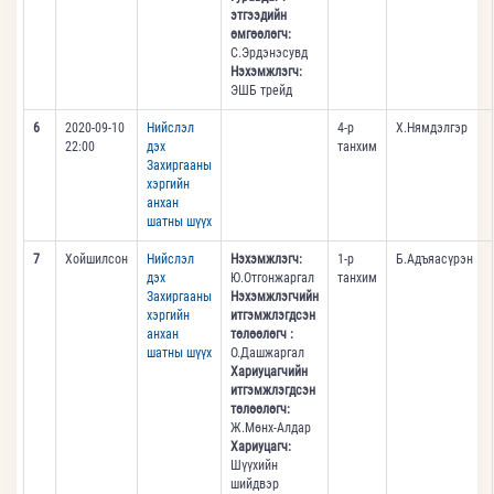
этгээдийн
өмгөөлөгч:
С.Эрдэнэсувд
Нэхэмжлэгч:
ЭШБ трейд
6
2020-09-10
Нийслэл
4-р
Х.Нямдэлгэр
22:00
дэх
танхим
Захиргааны
хэргийн
анхан
шатны шүүх
7
Хойшилсон
Нийслэл
Нэхэмжлэгч:
1-р
Б.Адъяасүрэн
дэх
Ю.Отгонжаргал
танхим
Захиргааны
Нэхэмжлэгчийн
хэргийн
итгэмжлэгдсэн
анхан
төлөөлөгч :
шатны шүүх
О.Дашжаргал
Хариуцагчийн
итгэмжлэгдсэн
төлөөлөгч:
Ж.Мөнх-Алдар
Хариуцагч:
Шүүхийн
шийдвэр