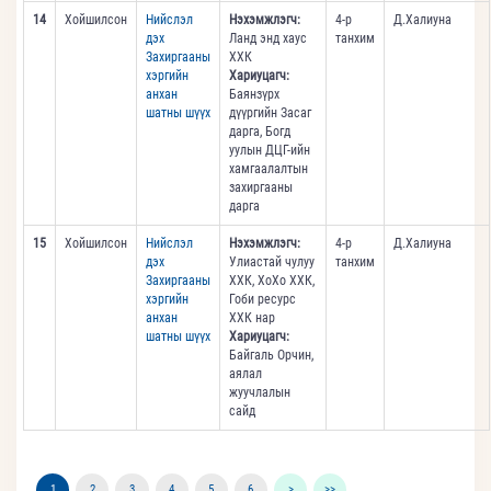
14
Хойшилсон
Нийслэл
Нэхэмжлэгч:
4-р
Д.Халиуна
дэх
Ланд энд хаус
танхим
Захиргааны
ХХК
хэргийн
Хариуцагч:
анхан
Баянзүрх
шатны шүүх
дүүргийн Засаг
дарга, Богд
уулын ДЦГ-ийн
хамгаалалтын
захиргааны
дарга
15
Хойшилсон
Нийслэл
Нэхэмжлэгч:
4-р
Д.Халиуна
дэх
Улиастай чулуу
танхим
Захиргааны
ХХК, ХоХо ХХК,
хэргийн
Гоби ресурс
анхан
ХХК нар
шатны шүүх
Хариуцагч:
Байгаль Орчин,
аялал
жуучлалын
сайд
1
2
3
4
5
6
>
>>