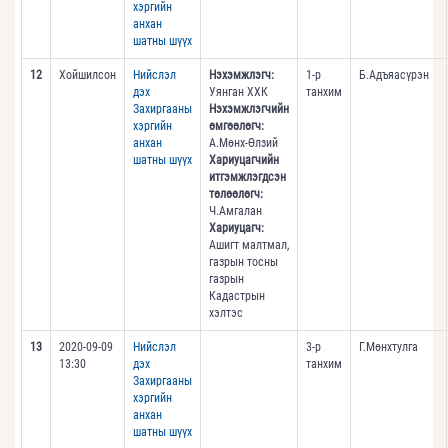
хэргийн
анхан
шатны шүүх
12
Хойшилсон
Нийслэл
Нэхэмжлэгч:
1-р
Б.Адъяасүрэн
дэх
Уянган ХХК
танхим
Захиргааны
Нэхэмжлэгчийн
хэргийн
өмгөөлөгч:
анхан
А.Мөнх-Өлзий
шатны шүүх
Хариуцагчийн
итгэмжлэгдсэн
төлөөлөгч:
Ч.Амгалан
Хариуцагч:
Ашигт малтмал,
газрын тосны
газрын
Кадастрын
хэлтэс
13
2020-09-09
Нийслэл
3-р
Г.Мөнхтулга
13:30
дэх
танхим
Захиргааны
хэргийн
анхан
шатны шүүх