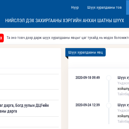
Нүүр
Шүүх хуралдааны тов
НИЙСЛЭЛ ДЭХ ЗАХИРГААНЫ ХЭРГИЙН АНХАН ШАТНЫ ШҮҮХ
Та энэ товч дээр дарж шүүх хуралдааны явцыг цаг тухайд нь мэдэх боломж
Х
Шүүх хуралдааны явц
2020-09-18 09:49
Шүүх х
Үндэсл
хойшлу
Тайлба
2020-09-24 12:39
Шүүх х
аг дарга, Богд уулын ДЦГ-ийн
Үндэсл
аны дарга
хойшлу
Тайлба