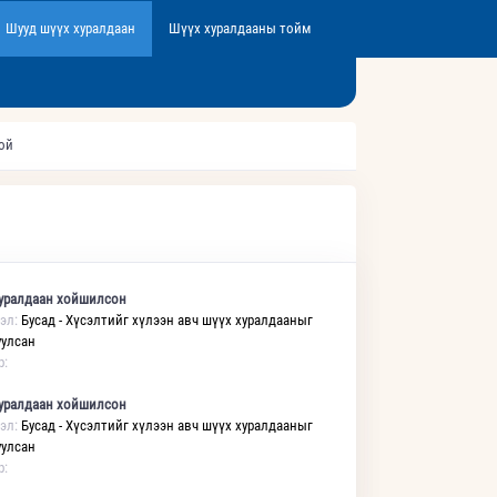
Шууд шүүх хуралдаан
Шүүх хуралдааны тойм
той
уралдаан хойшилсон
эл:
Бусад - Хүсэлтийг хүлээн авч шүүх хуралдааныг
улсан
р:
уралдаан хойшилсон
эл:
Бусад - Хүсэлтийг хүлээн авч шүүх хуралдааныг
улсан
р: