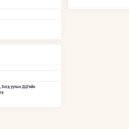
, Богд уулын ДЦГ-ийн
га