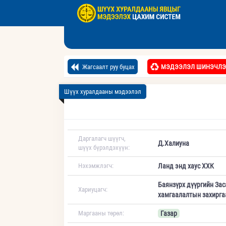
Жагсаалт руу буцах
МЭДЭЭЛЭЛ ШИНЭЧЛЭ
Шүүх хуралдааны мэдээлэл
Даргалагч шүүгч,
Д.Халиуна
шүүх бүрэлдэхүүн:
Нэхэмжлэгч:
Ланд энд хаус ХХК
Баянзүрх дүүргийн Зас
Хариуцагч:
хамгаалалтын захирга
Маргааны төрөл:
Газар