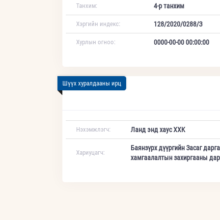
Танхим:
4-р танхим
Хэргийн индекс:
128/2020/0288/З
Хурлын огноо:
0000-00-00 00:00:00
Шүүх хуралдааны ирц
Нэхэмжлэгч:
Ланд энд хаус ХХК
Баянзүрх дүүргийн Засаг дарга
Хариуцагч:
хамгаалалтын захиргааны дар