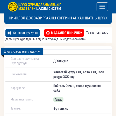
Toggle nav
НИЙСЛЭЛ ДЭХ ЗАХИРГААНЫ ХЭРГИЙН АНХАН ШАТНЫ ШҮҮХ
Та энэ товч дээр
Жагсаалт руу буцах
МЭДЭЭЛЭЛ ШИНЭЧЛЭХ
дарж шүүх хуралдааны явцыг цаг тухайд нь мэдэх боломжтой
Шүүх хуралдааны мэдээлэл
Даргалагч шүүгч, шүүх
Д.Халиуна
бүрэлдэхүүн:
Улиастай чулуу ХХК, ХоХо ХХК, Гоби
Нэхэмжлэгч:
ресурс ХХК нар
Байгаль Орчин, аялал жуучлалын
Хариуцагч:
сайд
Маргааны төрөл:
Газар
Танхим:
4-р танхим