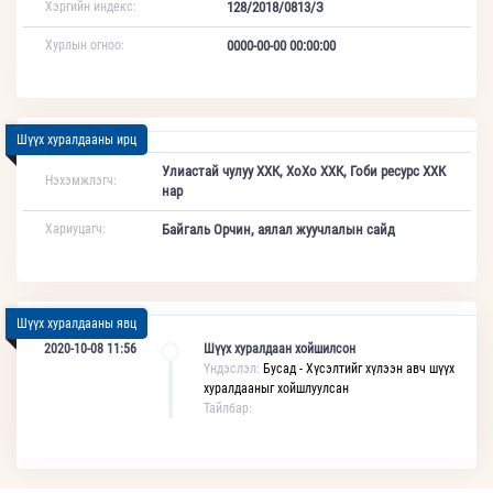
Хэргийн индекс:
128/2018/0813/З
Хурлын огноо:
0000-00-00 00:00:00
Шүүх хуралдааны ирц
Улиастай чулуу ХХК, ХоХо ХХК, Гоби ресурс ХХК
Нэхэмжлэгч:
нар
Хариуцагч:
Байгаль Орчин, аялал жуучлалын сайд
Шүүх хуралдааны явц
2020-10-08 11:56
Шүүх хуралдаан хойшилсон
Үндэслэл:
Бусад - Хүсэлтийг хүлээн авч шүүх
хуралдааныг хойшлуулсан
Тайлбар: