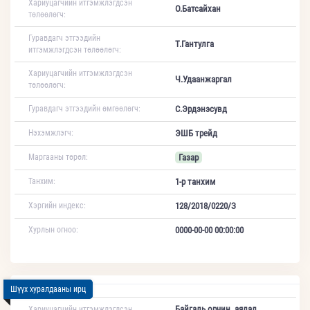
Хариуцагчийн итгэмжлэгдсэн
О.Батсайхан
төлөөлөгч:
Гуравдагч этгээдийн
Т.Гантулга
итгэмжлэгдсэн төлөөлөгч:
Хариуцагчийн итгэмжлэгдсэн
Ч.Удаанжаргал
төлөөлөгч:
Гуравдагч этгээдийн өмгөөлөгч:
С.Эрдэнэсувд
Нэхэмжлэгч:
ЭШБ трейд
Маргааны төрөл:
Газар
Танхим:
1-р танхим
Хэргийн индекс:
128/2018/0220/З
Хурлын огноо:
0000-00-00 00:00:00
Шүүх хуралдааны ирц
Байгаль орчин, аялал
Хариуцагчийн итгэмжлэгдсэн