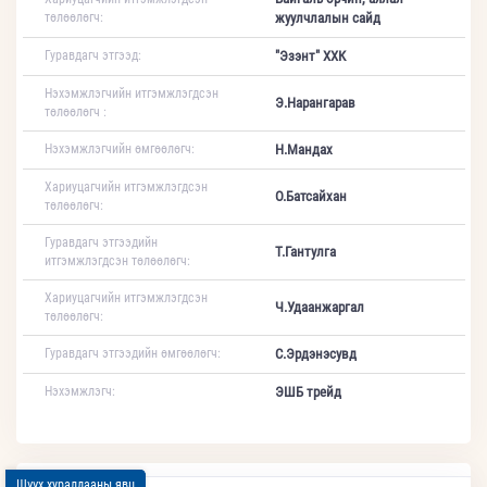
төлөөлөгч:
жуулчлалын сайд
Гуравдагч этгээд:
"Эзэнт" ХХК
Нэхэмжлэгчийн итгэмжлэгдсэн
Э.Нарангарав
төлөөлөгч :
Нэхэмжлэгчийн өмгөөлөгч:
Н.Мандах
Хариуцагчийн итгэмжлэгдсэн
О.Батсайхан
төлөөлөгч:
Гуравдагч этгээдийн
Т.Гантулга
итгэмжлэгдсэн төлөөлөгч:
Хариуцагчийн итгэмжлэгдсэн
Ч.Удаанжаргал
төлөөлөгч:
Гуравдагч этгээдийн өмгөөлөгч:
С.Эрдэнэсувд
Нэхэмжлэгч:
ЭШБ трейд
Шүүх хуралдааны явц