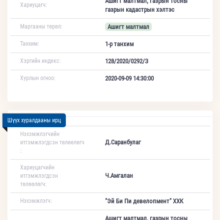
Ашигт малтмал, газрын тосны
Хариуцагч:
газрын кадастрын хэлтэс
Маргааны төрөл:
Ашигт малтмал
Танхим:
1-р танхим
Хэргийн индекс:
128/2020/0292/З
Хурлын огноо:
2020-09-09 14:30:00
Шүүх хуралдааны ирц
Нэхэмжлэгчийн
Д.Саранбулаг
итгэмжлэгдсэн төлөөлөгч
:
Хариуцагчийн
Ч.Амгалан
итгэмжлэгдсэн
төлөөлөгч:
Нэхэмжлэгч:
"Эй Би Пи девелопмент" ХХК
Ашигт малтмал, газрын тосны