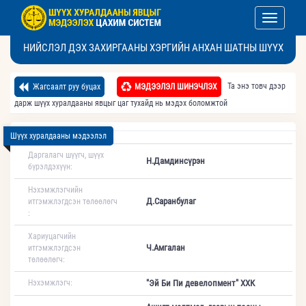
Toggle nav
НИЙСЛЭЛ ДЭХ ЗАХИРГААНЫ ХЭРГИЙН АНХАН ШАТНЫ ШҮҮХ
Та энэ товч дээр
Жагсаалт руу буцах
МЭДЭЭЛЭЛ ШИНЭЧЛЭХ
дарж шүүх хуралдааны явцыг цаг тухайд нь мэдэх боломжтой
Шүүх хуралдааны мэдээлэл
Даргалагч шүүгч, шүүх
Н.Дамдинсүрэн
бүрэлдэхүүн:
Нэхэмжлэгчийн
Д.Саранбулаг
итгэмжлэгдсэн төлөөлөгч
:
Хариуцагчийн
Ч.Амгалан
итгэмжлэгдсэн
төлөөлөгч:
Нэхэмжлэгч:
"Эй Би Пи девелопмент" ХХК