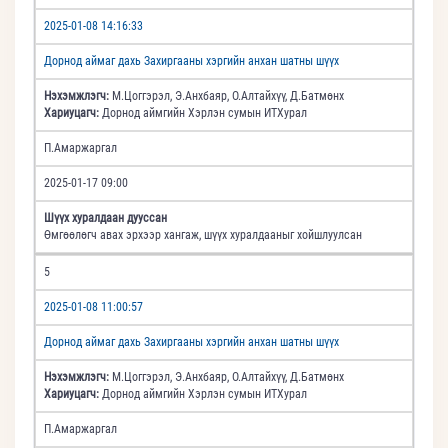
2025-01-08 14:16:33
Дорнод аймаг дахь Захиргааны хэргийн анхан шатны шүүх
Нэхэмжлэгч:
М.Цоггэрэл, Э.Анхбаяр, О.Алтайхүү, Д.Батмөнх
Хариуцагч:
Дорнод аймгийн Хэрлэн сумын ИТХурал
П.Амаржаргал
2025-01-17 09:00
Шүүх хуралдаан дууссан
Өмгөөлөгч авах эрхээр хангаж, шүүх хуралдааныг хойшлуулсан
5
2025-01-08 11:00:57
Дорнод аймаг дахь Захиргааны хэргийн анхан шатны шүүх
Нэхэмжлэгч:
М.Цоггэрэл, Э.Анхбаяр, О.Алтайхүү, Д.Батмөнх
Хариуцагч:
Дорнод аймгийн Хэрлэн сумын ИТХурал
П.Амаржаргал