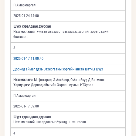
П.Амаржаргал
2025-01-24 14:00
Шүүх хуралдаан дууссан
Нэхэмжлэлийг хүлээн авахаас татгалзаж, хэргийг хэрэгсэхгүй
болгосон.
3
2025-01-17 11:00:40
Дорнод аймаг дахь Захиргааны хэргийн анхан шатны шүүх
Нэхэмжлэгч:
М.Цоггэрэл, Э.Анхбаяр, О.Алтайхүү, Д.Батмөнх
Хариуцагч:
Дорнод аймгийн Хэрлэн сумын ИТХурал
П.Амаржаргал
2025-01-17 09:00
Шүүх хуралдаан дууссан
Нэхэмжлэлийн шаардлагыг бүхэлд нь хангасан.
4