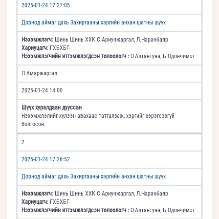
2025-01-24 17:27:05
Дорнод аймаг дахь Захиргааны хэргийн анхан шатны шүүх
Нэхэмжлэгч:
Шинь Шинь ХХК С.Ариунжаргал, Л.Наранбаяр
Хариуцагч:
ГХБХБГ-
Нэхэмжлэгчийн итгэмжлэгдсэн төлөөлөгч :
О.Алтантуяа, Б.Одончимэг
П.Амаржаргал
2025-01-24 14:00
Шүүх хуралдаан дууссан
Нэхэмжлэлийг хүлээн авахаас татгалзаж, хэргийг хэрэгсэхгүй
болгосон.
2
2025-01-24 17:26:52
Дорнод аймаг дахь Захиргааны хэргийн анхан шатны шүүх
Нэхэмжлэгч:
Шинь Шинь ХХК С.Ариунжаргал, Л.Наранбаяр
Хариуцагч:
ГХБХБГ-
Нэхэмжлэгчийн итгэмжлэгдсэн төлөөлөгч :
О.Алтантуяа, Б.Одончимэг