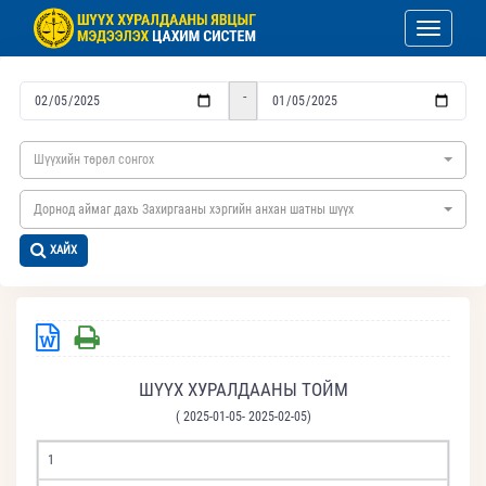
Toggle nav
-
Шүүхийн төрөл сонгох
Дорнод аймаг дахь Захиргааны хэргийн анхан шатны шүүх
ХАЙХ
ШҮҮХ ХУРАЛДААНЫ ТОЙМ
( 2025-01-05- 2025-02-05)
1