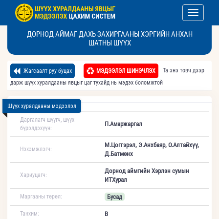
Toggle nav
ДОРНОД АЙМАГ ДАХЬ ЗАХИРГААНЫ ХЭРГИЙН АНХАН
ШАТНЫ ШҮҮХ
Та энэ товч дээр
Жагсаалт руу буцах
МЭДЭЭЛЭЛ ШИНЭЧЛЭХ
дарж шүүх хуралдааны явцыг цаг тухайд нь мэдэх боломжтой
Шүүх хуралдааны мэдээлэл
Даргалагч шүүгч, шүүх
П.Амаржаргал
бүрэлдэхүүн:
М.Цоггэрэл, Э.Анхбаяр, О.Алтайхүү,
Нэхэмжлэгч:
Д.Батмөнх
Дорнод аймгийн Хэрлэн сумын
Хариуцагч:
ИТХурал
Маргааны төрөл:
Бусад
Танхим:
В