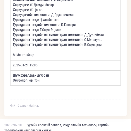
Хариуцагч:
Ж.Дамдинбазар
Хариуцагч:
Ж.Цогоо
Хариуцагчийн өмгөөлөгч:
Д.Эрдэнэчимэг
Гуравдагч этгээд:
Ц.Анхбаатар
Гуравдагч этгээдийн өмгөөлөгч:
Б.Ганзориг
Гуравдагч этгээд:
Т.Оюун-Эрдэнэ
Гуравдагч этгээдийн итгэмжлэгдсэн төлөөлөгч:
Д.Дүүриймаа
Гуравдагч этгээдийн итгэмжлэгдсэн төлөөлөгч:
С.Мөнхтулга
Гуравдагч этгээдийн итгэмжлэгдсэн төлөөлөгч:
Б.Оюунцэцэг
М.Мянганбаяр
2025-01-21 15:05
Шүүх хуралдаан дууссан
Өмгөөлөгч өвчтэй
Нийт 6 хурал байна.
2020-2026©
Шүүхийн ерөнхий зөвлөл, Мэдээллийн технологи, хэргийн
хөдөлгөөний удирдлагын хэлтэс