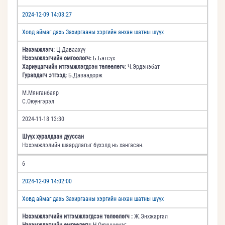
2024-12-09 14:03:27
Ховд аймаг дахь Захиргааны хэргийн анхан шатны шүүх
Нэхэмжлэгч:
Ц.Даваахүү
Нэхэмжлэгчийн өмгөөлөгч:
Б.Батсүх
Хариуцагчийн итгэмжлэгдсэн төлөөлөгч:
Ч.Эрдэнэбат
Гуравдагч этгээд:
Б.Даваадорж
М.Мянганбаяр
С.Оюунгэрэл
2024-11-18 13:30
Шүүх хуралдаан дууссан
Нэхэмжлэлийн шаардлагыг бүхэлд нь хангасан.
6
2024-12-09 14:02:00
Ховд аймаг дахь Захиргааны хэргийн анхан шатны шүүх
Нэхэмжлэгчийн итгэмжлэгдсэн төлөөлөгч :
Ж.Энхжаргал
Нэхэмжлэгчийн өмгөөлөгч:
Н.Оюунчимэг