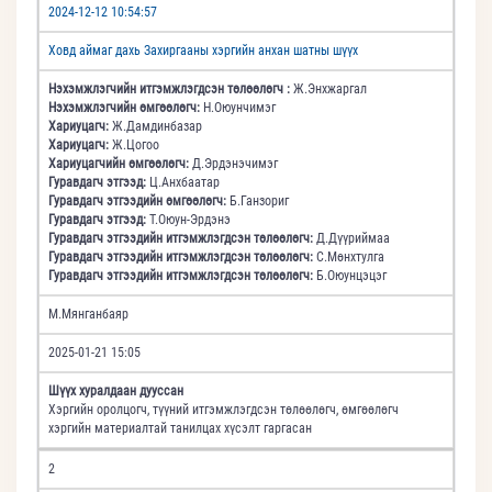
2024-12-12 10:54:57
Ховд аймаг дахь Захиргааны хэргийн анхан шатны шүүх
Нэхэмжлэгчийн итгэмжлэгдсэн төлөөлөгч :
Ж.Энхжаргал
Нэхэмжлэгчийн өмгөөлөгч:
Н.Оюунчимэг
Хариуцагч:
Ж.Дамдинбазар
Хариуцагч:
Ж.Цогоо
Хариуцагчийн өмгөөлөгч:
Д.Эрдэнэчимэг
Гуравдагч этгээд:
Ц.Анхбаатар
Гуравдагч этгээдийн өмгөөлөгч:
Б.Ганзориг
Гуравдагч этгээд:
Т.Оюун-Эрдэнэ
Гуравдагч этгээдийн итгэмжлэгдсэн төлөөлөгч:
Д.Дүүриймаа
Гуравдагч этгээдийн итгэмжлэгдсэн төлөөлөгч:
С.Мөнхтулга
Гуравдагч этгээдийн итгэмжлэгдсэн төлөөлөгч:
Б.Оюунцэцэг
М.Мянганбаяр
2025-01-21 15:05
Шүүх хуралдаан дууссан
Хэргийн оролцогч, түүний итгэмжлэгдсэн төлөөлөгч, өмгөөлөгч
хэргийн материалтай танилцах хүсэлт гаргасан
2