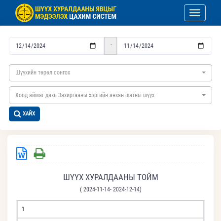
Toggle nav
-
Шүүхийн төрөл сонгох
Ховд аймаг дахь Захиргааны хэргийн анхан шатны шүүх
ХАЙХ
ШҮҮХ ХУРАЛДААНЫ ТОЙМ
( 2024-11-14- 2024-12-14)
1