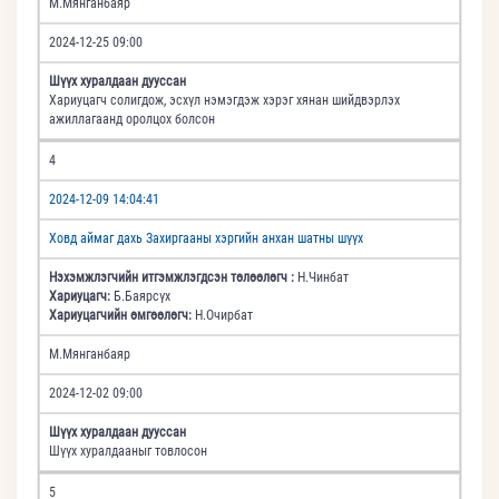
М.Мянганбаяр
2024-12-25 09:00
Шүүх хуралдаан дууссан
Хариуцагч солигдож, эсхүл нэмэгдэж хэрэг хянан шийдвэрлэх
ажиллагаанд оролцох болсон
4
2024-12-09 14:04:41
Ховд аймаг дахь Захиргааны хэргийн анхан шатны шүүх
Нэхэмжлэгчийн итгэмжлэгдсэн төлөөлөгч :
Н.Чинбат
Хариуцагч:
Б.Баярсүх
Хариуцагчийн өмгөөлөгч:
Н.Очирбат
М.Мянганбаяр
2024-12-02 09:00
Шүүх хуралдаан дууссан
Шүүх хуралдааныг товлосон
5