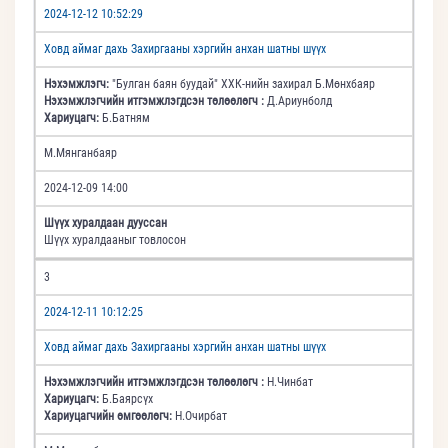
2024-12-12 10:52:29
Ховд аймаг дахь Захиргааны хэргийн анхан шатны шүүх
Нэхэмжлэгч:
"Булган баян буудай" ХХК-нийн захирал Б.Мөнхбаяр
Нэхэмжлэгчийн итгэмжлэгдсэн төлөөлөгч :
Д.Ариунболд
Хариуцагч:
Б.Батням
М.Мянганбаяр
2024-12-09 14:00
Шүүх хуралдаан дууссан
Шүүх хуралдааныг товлосон
3
2024-12-11 10:12:25
Ховд аймаг дахь Захиргааны хэргийн анхан шатны шүүх
Нэхэмжлэгчийн итгэмжлэгдсэн төлөөлөгч :
Н.Чинбат
Хариуцагч:
Б.Баярсүх
Хариуцагчийн өмгөөлөгч:
Н.Очирбат