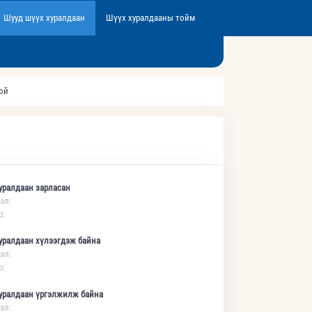
Шууд шүүх хуралдаан
Шүүх хуралдааны тойм
той
уралдаан зарласан
эл:
р:
уралдаан хүлээгдэж байна
эл:
р:
уралдаан үргэлжилж байна
эл: