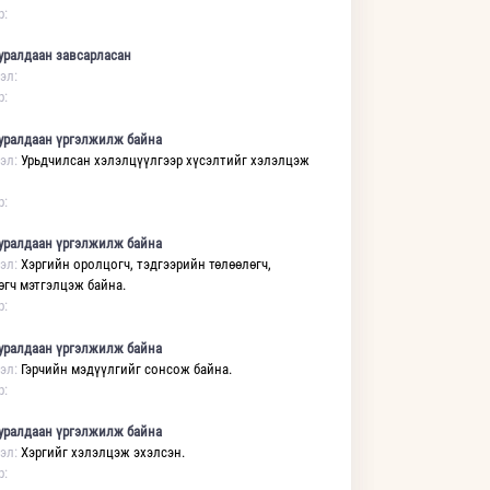
р:
уралдаан завсарласан
эл:
р:
уралдаан үргэлжилж байна
эл:
Урьдчилсан хэлэлцүүлгээр хүсэлтийг хэлэлцэж
р:
уралдаан үргэлжилж байна
эл:
Хэргийн оролцогч, тэдгээрийн төлөөлөгч,
өгч мэтгэлцэж байна.
р:
уралдаан үргэлжилж байна
эл:
Гэрчийн мэдүүлгийг сонсож байна.
р:
уралдаан үргэлжилж байна
эл:
Хэргийг хэлэлцэж эхэлсэн.
р: