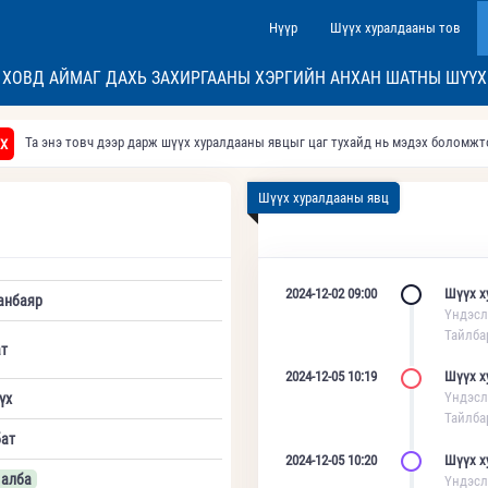
Нүүр
Шүүх хуралдааны тов
ХОВД АЙМАГ ДАХЬ ЗАХИРГААНЫ ХЭРГИЙН АНХАН ШАТНЫ ШҮҮХ
Та энэ товч дээр дарж шүүх хуралдааны явцыг цаг тухайд нь мэдэх боломж
Х
Шүүх хуралдааны явц
2024-12-02 09:00
Шүүх х
анбаяр
Үндэсл
Тайлба
т
2024-12-05 10:19
Шүүх х
Үндэсл
үх
Тайлба
ат
2024-12-05 10:20
Шүүх х
 алба
Үндэсл