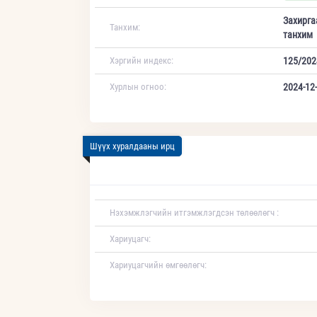
Захирга
Танхим:
танхим
Хэргийн индекс:
125/202
Хурлын огноо:
2024-12-
Шүүх хуралдааны ирц
Нэхэмжлэгчийн итгэмжлэгдсэн төлөөлөгч :
Хариуцагч:
Хариуцагчийн өмгөөлөгч: