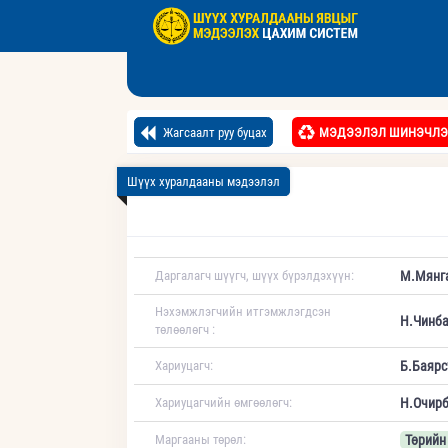
Жагсаалт руу буцах
МЭДЭЭЛЭЛ ШИНЭЧЛЭ
Шүүх хуралдааны мэдээлэл
Даргалагч шүүгч, шүүх бүрэлдэхүүн:
М.Мянг
Нэхэмжлэгчийн итгэмжлэгдсэн
Н.Чинба
төлөөлөгч :
Хариуцагч:
Б.Баярс
Хариуцагчийн өмгөөлөгч:
Н.Очирб
Маргааны төрөл:
Төрийн