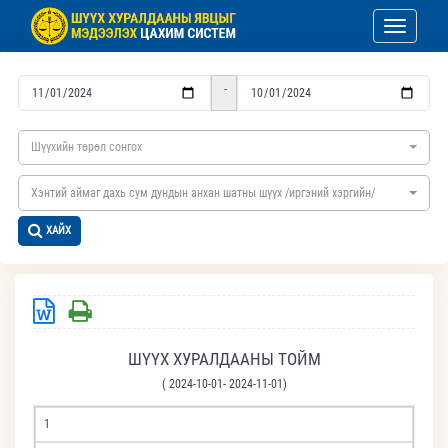
Toggle nav
-
Шүүхийн төрөл сонгох
Хэнтий аймаг дахь сум дундын анхан шатны шүүх /иргэний хэргийн/
ХАЙХ
ШҮҮХ ХУРАЛДААНЫ ТОЙМ
( 2024-10-01- 2024-11-01)
1