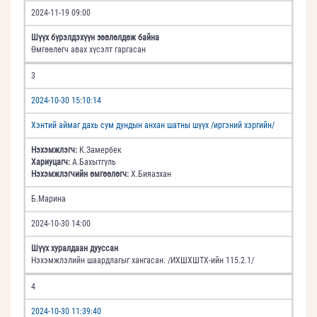
2024-11-19 09:00
Шүүх бүрэлдэхүүн зөвлөлдөж байна
Өмгөөлөгч авах хүсэлт гаргасан
3
2024-10-30 15:10:14
Хэнтий аймаг дахь сум дундын анхан шатны шүүх /иргэний хэргийн/
Нэхэмжлэгч:
К.Замербек
Хариуцагч:
А.Бахытгүль
Нэхэмжлэгчийн өмгөөлөгч:
Х.Бияазхан
Б.Марина
2024-10-30 14:00
Шүүх хуралдаан дууссан
Нэхэмжлэлийн шаардлагыг хангасан. /ИХШХШТХ-ийн 115.2.1/
4
2024-10-30 11:39:40