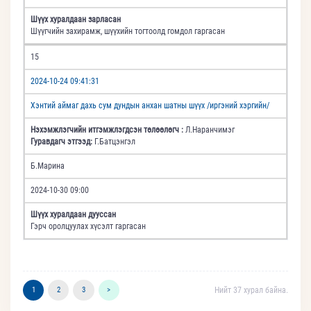
Шүүх хуралдаан зарласан
Шүүгчийн захирамж, шүүхийн тогтоолд гомдол гаргасан
15
2024-10-24 09:41:31
Хэнтий аймаг дахь сум дундын анхан шатны шүүх /иргэний хэргийн/
Нэхэмжлэгчийн итгэмжлэгдсэн төлөөлөгч :
Л.Наранчимэг
Гуравдагч этгээд:
Г.Батцэнгэл
Б.Марина
2024-10-30 09:00
Шүүх хуралдаан дууссан
Гэрч оролцуулах хүсэлт гаргасан
1
2
3
>
Нийт 37 хурал байна.