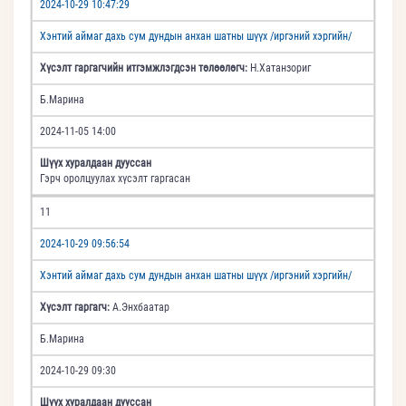
2024-10-29 10:47:29
Хэнтий аймаг дахь сум дундын анхан шатны шүүх /иргэний хэргийн/
Хүсэлт гаргагчийн итгэмжлэгдсэн төлөөлөгч:
Н.Хатанзориг
Б.Марина
2024-11-05 14:00
Шүүх хуралдаан дууссан
Гэрч оролцуулах хүсэлт гаргасан
11
2024-10-29 09:56:54
Хэнтий аймаг дахь сум дундын анхан шатны шүүх /иргэний хэргийн/
Хүсэлт гаргагч:
А.Энхбаатар
Б.Марина
2024-10-29 09:30
Шүүх хуралдаан дууссан