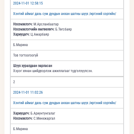
2024-11-01 12:58:15
Хэнтий аймаг дахь сум дундын анхан шатны шүүх /иргэний хэргийн/
Нэхэмжлэгч:
М.Арсланбаатар
Нэхэмжлэгчийн өмгөөлөгч:
Б.Төгсбаяр
Хариуцагч:
Ц.Амарбаяр
Б.Марина
Тов тогтоогоогүй
Шүүх хуралдаан зарласан
Хэрэг хянан шийдвэрлэж ажиллагааг түдгэлзүүлсэн.
2
2024-11-01 11:02:26
Хэнтий аймаг дахь сум дундын анхан шатны шүүх /иргэний хэргийн/
Хариуцагч:
Б.Ариунтунгалаг
Нэхэмжлэгч:
С.Мөнхжаргал
Б.Марина