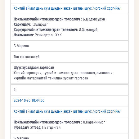
Хэнтий аймаг дахь сум дундын анхан шатны шүүх /иргэний хэргийн/
Нэхэмжлэгчийн итгэмжлэгдсэн төлөөлөгч :
Б.Цэдэвсүрэн
Хариуцагч:
Г.Зулцэцэг
Хариуцагчийн итгэмжлэгдсэн төлөөлөгч:
И.Замэндий
Нэхэмжлэгч:
Рени артель ХХК
Б.Марина
Тов тогтоогоогүй
Шүүх хуралдаан зарласан
Хэргийн оролцогч, түүний итгэмжлэгдсэн төлөөлөгч, өмгөөлөгч
хэргийн материалтай танилцах хүсэлт гаргасан
5
2024-10-30 10:44:50
Хэнтий аймаг дахь сум дундын анхан шатны шүүх /иргэний хэргийн/
Нэхэмжлэгчийн итгэмжлэгдсэн төлөөлөгч :
Л.Наранчимэг
Гуравдагч этгээд:
Г.Батцэнгэл
Б.Марина