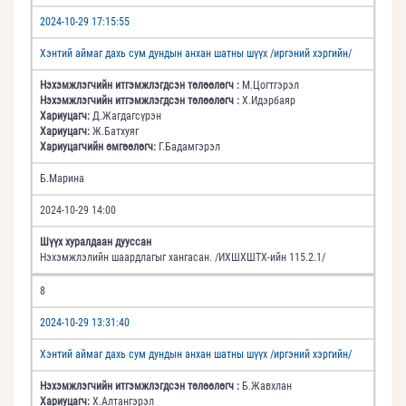
2024-10-29 17:15:55
Хэнтий аймаг дахь сум дундын анхан шатны шүүх /иргэний хэргийн/
Нэхэмжлэгчийн итгэмжлэгдсэн төлөөлөгч :
М.Цогтгэрэл
Нэхэмжлэгчийн итгэмжлэгдсэн төлөөлөгч :
Х.Идэрбаяр
Хариуцагч:
Д.Жагдагсүрэн
Хариуцагч:
Ж.Батхуяг
Хариуцагчийн өмгөөлөгч:
Г.Бадамгэрэл
Б.Марина
2024-10-29 14:00
Шүүх хуралдаан дууссан
Нэхэмжлэлийн шаардлагыг хангасан. /ИХШХШТХ-ийн 115.2.1/
8
2024-10-29 13:31:40
Хэнтий аймаг дахь сум дундын анхан шатны шүүх /иргэний хэргийн/
Нэхэмжлэгчийн итгэмжлэгдсэн төлөөлөгч :
Б.Жавхлан
Хариуцагч:
Х.Алтангэрэл