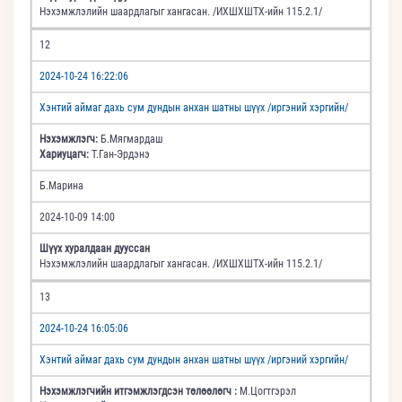
Нэхэмжлэлийн шаардлагыг хангасан. /ИХШХШТХ-ийн 115.2.1/
12
2024-10-24 16:22:06
Хэнтий аймаг дахь сум дундын анхан шатны шүүх /иргэний хэргийн/
Нэхэмжлэгч:
Б.Мягмардаш
Хариуцагч:
Т.Ган-Эрдэнэ
Б.Марина
2024-10-09 14:00
Шүүх хуралдаан дууссан
Нэхэмжлэлийн шаардлагыг хангасан. /ИХШХШТХ-ийн 115.2.1/
13
2024-10-24 16:05:06
Хэнтий аймаг дахь сум дундын анхан шатны шүүх /иргэний хэргийн/
Нэхэмжлэгчийн итгэмжлэгдсэн төлөөлөгч :
М.Цогтгэрэл