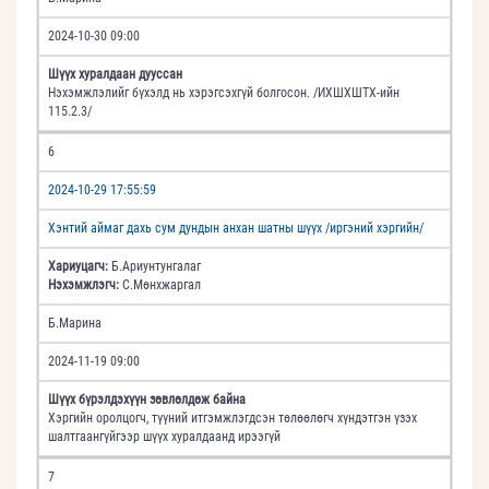
2024-10-30 09:00
Шүүх хуралдаан дууссан
Нэхэмжлэлийг бүхэлд нь хэрэгсэхгүй болгосон. /ИХШХШТХ-ийн
115.2.3/
6
2024-10-29 17:55:59
Хэнтий аймаг дахь сум дундын анхан шатны шүүх /иргэний хэргийн/
Хариуцагч:
Б.Ариунтунгалаг
Нэхэмжлэгч:
С.Мөнхжаргал
Б.Марина
2024-11-19 09:00
Шүүх бүрэлдэхүүн зөвлөлдөж байна
Хэргийн оролцогч, түүний итгэмжлэгдсэн төлөөлөгч хүндэтгэн үзэх
шалтгаангүйгээр шүүх хуралдаанд ирээгүй
7