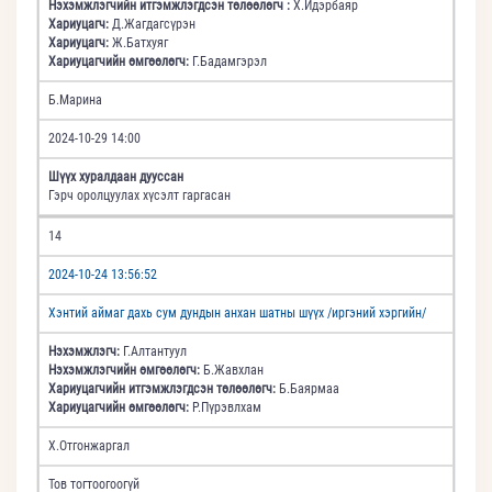
Нэхэмжлэгчийн итгэмжлэгдсэн төлөөлөгч :
Х.Идэрбаяр
Хариуцагч:
Д.Жагдагсүрэн
Хариуцагч:
Ж.Батхуяг
Хариуцагчийн өмгөөлөгч:
Г.Бадамгэрэл
Б.Марина
2024-10-29 14:00
Шүүх хуралдаан дууссан
Гэрч оролцуулах хүсэлт гаргасан
14
2024-10-24 13:56:52
Хэнтий аймаг дахь сум дундын анхан шатны шүүх /иргэний хэргийн/
Нэхэмжлэгч:
Г.Алтантуул
Нэхэмжлэгчийн өмгөөлөгч:
Б.Жавхлан
Хариуцагчийн итгэмжлэгдсэн төлөөлөгч:
Б.Баярмаа
Хариуцагчийн өмгөөлөгч:
Р.Пүрэвлхам
Х.Отгонжаргал
Тов тогтоогоогүй