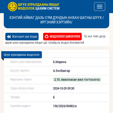
Toggle nav
ХЭНТИЙ АЙМАГ ДАХЬ СУМ ДУНДЫН АНХАН ШАТНЫ ШҮҮХ /
ИРГЭНИЙ ХЭРГИЙН/
Та энэ товч дээр
Жагсаалт руу буцах
МЭДЭЭЛЭЛ ШИНЭЧЛЭХ
дарж шүүх хуралдааны явцыг цаг тухайд нь мэдэх боломжтой
Шүүх хуралдааны мэдээлэл
Шүүгч, шүүх бүрэлдэхүүн:
Б.Марина
Хүсэлт гаргагч:
А.Энхбаатар
Маргааны төрөл:
2.10. Ажилласан жил тогтоолгох
Хурал болох огноо:
2024-10-29 09:30
Танхим:
Б
Хэргийн индекс:
156/2024/00482/и