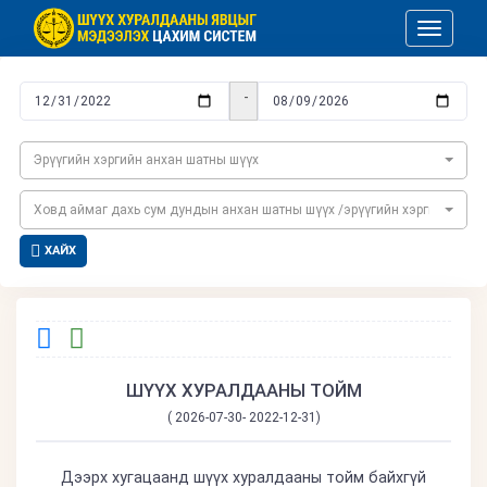
Toggle na
-
Эрүүгийн хэргийн анхан шатны шүүх
Ховд аймаг дахь сум дундын анхан шатны шүүх /эрүүгийн хэргийн/
ХАЙХ
ШҮҮХ ХУРАЛДААНЫ ТОЙМ
( 2026-07-30- 2022-12-31)
Дээрх хугацаанд шүүх хуралдааны тойм байхгүй