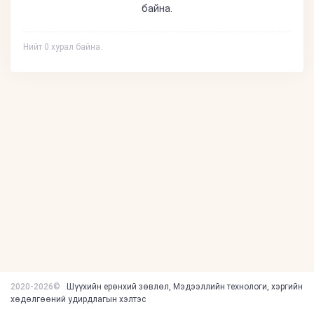
байна.
Нийт 0 хурал байна.
2020-2026©
Шүүхийн ерөнхий зөвлөл, Мэдээллийн технологи, хэргийн
хөдөлгөөний удирдлагын хэлтэс