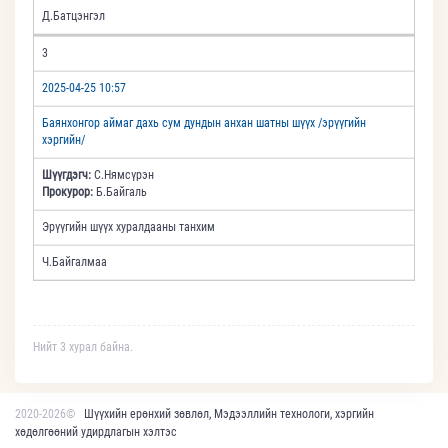
Д.Батцэнгэл
3
2025-04-25 10:57
Баянхонгор аймаг дахь сум дундын анхан шатны шүүх /эрүүгийн
хэргийн/
Шүүгдэгч:
С.Нямсүрэн
Прокурор:
Б.Байгаль
Эрүүгийн шүүх хуралдааны танхим
Ч.Байгалмаа
Нийт 3 хурал байна.
2020-2026©
Шүүхийн ерөнхий зөвлөл, Мэдээллийн технологи, хэргийн
хөдөлгөөний удирдлагын хэлтэс