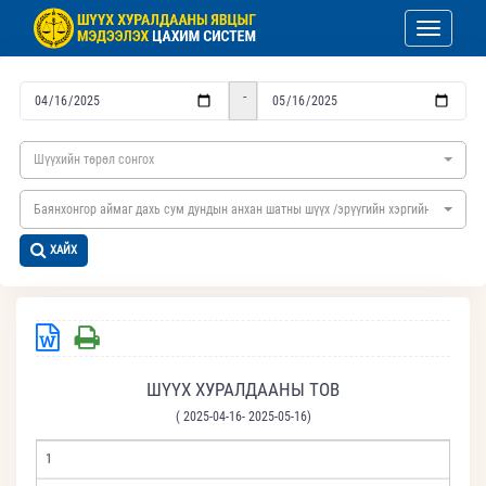
Toggle nav
-
Шүүхийн төрөл сонгох
Баянхонгор аймаг дахь сум дундын анхан шатны шүүх /эрүүгийн хэргийн/
ХАЙХ
ШҮҮХ ХУРАЛДААНЫ ТОВ
( 2025-04-16- 2025-05-16)
1