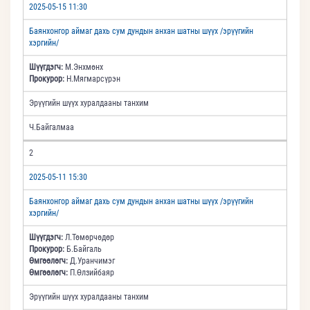
2025-05-15 11:30
Баянхонгор аймаг дахь сум дундын анхан шатны шүүх /эрүүгийн
хэргийн/
Шүүгдэгч:
М.Энхмөнх
Прокурор:
Н.Мягмарсүрэн
Эрүүгийн шүүх хуралдааны танхим
Ч.Байгалмаа
2
2025-05-11 15:30
Баянхонгор аймаг дахь сум дундын анхан шатны шүүх /эрүүгийн
хэргийн/
Шүүгдэгч:
Л.Төмөрчөдөр
Прокурор:
Б.Байгаль
Өмгөөлөгч:
Д.Уранчимэг
Өмгөөлөгч:
П.Өлзийбаяр
Эрүүгийн шүүх хуралдааны танхим