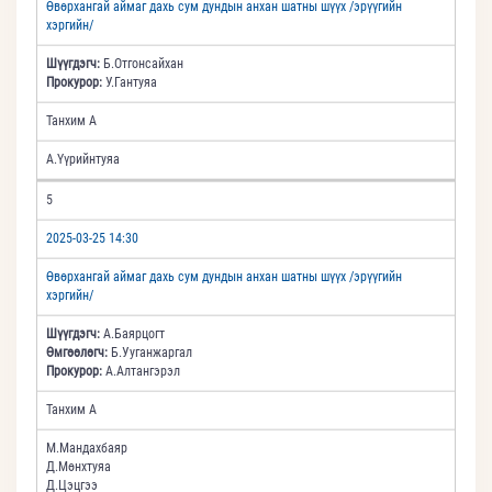
Өвөрхангай аймаг дахь сум дундын анхан шатны шүүх /эрүүгийн
хэргийн/
Шүүгдэгч:
Б.Отгонсайхан
Прокурор:
У.Гантуяа
Танхим А
А.Үүрийнтуяа
5
2025-03-25 14:30
Өвөрхангай аймаг дахь сум дундын анхан шатны шүүх /эрүүгийн
хэргийн/
Шүүгдэгч:
А.Баярцогт
Өмгөөлөгч:
Б.Ууганжаргал
Прокурор:
А.Алтангэрэл
Танхим А
М.Мандахбаяр
Д.Мөнхтуяа
Д.Цэцгээ