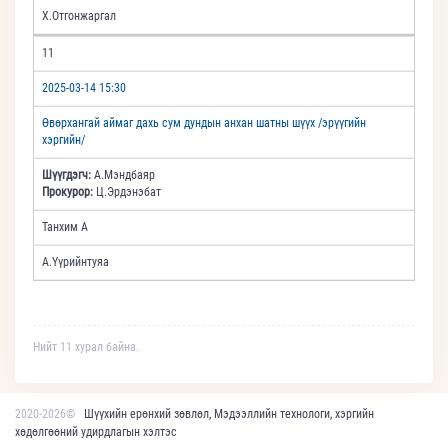
Х.Отгонжаргал
11
2025-03-14 15:30
Өвөрхангай аймаг дахь сум дундын анхан шатны шүүх /эрүүгийн
хэргийн/
Шүүгдэгч:
А.Мэндбаяр
Прокурор:
Ц.Эрдэнэбат
Танхим А
А.Үүрийнтуяа
Нийт 11 хурал байна.
2020-2026©
Шүүхийн ерөнхий зөвлөл, Мэдээллийн технологи, хэргийн
хөдөлгөөний удирдлагын хэлтэс