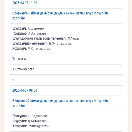
2025-04-07 11:30
Өвөрхангай аймаг дахь сум дундын анхан шатны шүүх /эрүүгийн
хэргийн/
Шүүгдэгч:
А.Шүрмөнх
Прокурор:
А.Алтангэрэл
Шүүгчдэгчийн хууль ёсны төлөөлөгч:
У.Аюуш
Шүүгдэгчийн өмгөөлөгч:
Б.Ууганжаргал
Хохирогч:
М.Отгонжаргал
Танхим А
Х.Отгонжаргал
2
2025-04-07 09:00
Өвөрхангай аймаг дахь сум дундын анхан шатны шүүх /эрүүгийн
хэргийн/
Прокурор:
Ц.Эрдэнэбат
Шүүгдэгч:
Д.Батбаатар
Хохирогч:
Р.Чимэдрэгзэн