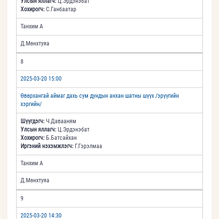
Улсын яллагч:
Ц.Эрдэнэбат
Хохирогч:
С.Ганбаатар
Танхим А
Д.Мөнхтуяа
8
2025-03-20 15:00
Өвөрхангай аймаг дахь сум дундын анхан шатны шүүх /эрүүгийн
хэргийн/
Шүүгдэгч:
Ч.Давааням
Улсын яллагч:
Ц.Эрдэнэбат
Хохирогч:
Б.Батсайхан
Иргэний нэхэмжлэгч:
Г.Гэрэлмаа
Танхим А
Д.Мөнхтуяа
9
2025-03-20 14:30