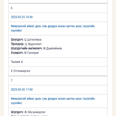
6
2025-03-25 10:00
Өвөрхангай аймаг дахь сум дундын анхан шатны шүүх /эрүүгийн
хэргийн/
Шүүгдэгч:
Ц.Цогзолмаа
Прокурор:
Ц.Эрдэнэбат
Шүүгдэгчийн өмгөөлөгч:
М.Дамбийням
Хохирогч:
Ю.Ганзориг
Танхим А
Х.Отгонжаргал
7
2025-03-20 17:00
Өвөрхангай аймаг дахь сум дундын анхан шатны шүүх /эрүүгийн
хэргийн/
Шүүгдэгч:
Ж.НАсанжаргал