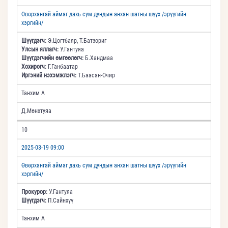
Өвөрхангай аймаг дахь сум дундын анхан шатны шүүх /эрүүгийн
хэргийн/
Шүүгдэгч:
Э.Цогтбаяр, Т.Батзориг
Улсын яллагч:
У.Гантуяа
Шүүгдэгчийн өмгөөлөгч:
Б.Хандмаа
Хохирогч:
Г.Ганбаатар
Иргэний нэхэмжлэгч:
Т.Баасан-Очир
Танхим А
Д.Мөнхтуяа
10
2025-03-19 09:00
Өвөрхангай аймаг дахь сум дундын анхан шатны шүүх /эрүүгийн
хэргийн/
Прокурор:
У.Гантуяа
Шүүгдэгч:
П.Сайнхүү
Танхим А