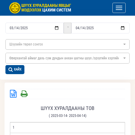
Toggle nav
-
Шүүхийн төрөл сонгох
Өвөрхангай аймаг дахь сум дундын анхан шатны шүүх /эрүүгийн хэргийн/
ХАЙХ
ШҮҮХ ХУРАЛДААНЫ ТОВ
( 2025-03-14- 2025-04-14)
1