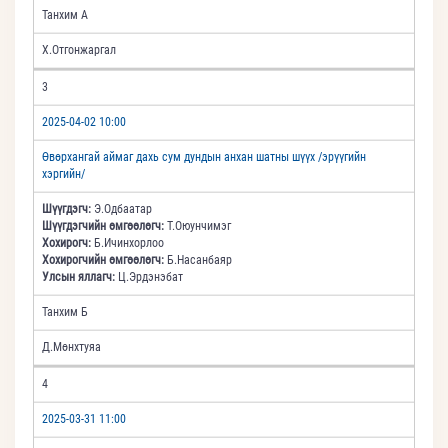
Танхим А
Х.Отгонжаргал
3
2025-04-02 10:00
Өвөрхангай аймаг дахь сум дундын анхан шатны шүүх /эрүүгийн
хэргийн/
Шүүгдэгч:
Э.Одбаатар
Шүүгдэгчийн өмгөөлөгч:
Т.Оюунчимэг
Хохирогч:
Б.Ичинхорлоо
Хохирогчийн өмгөөлөгч:
Б.Насанбаяр
Улсын яллагч:
Ц.Эрдэнэбат
Танхим Б
Д.Мөнхтуяа
4
2025-03-31 11:00