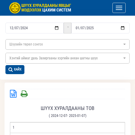
Toggle nav
-
Шүүхийн төрөл сонгох
Хэнтий аймаг дахь Захиргааны хэргийн анхан шатны шүүх
ХАЙХ
ШҮҮХ ХУРАЛДААНЫ ТОВ
( 2024-12-07- 2025-01-07)
1