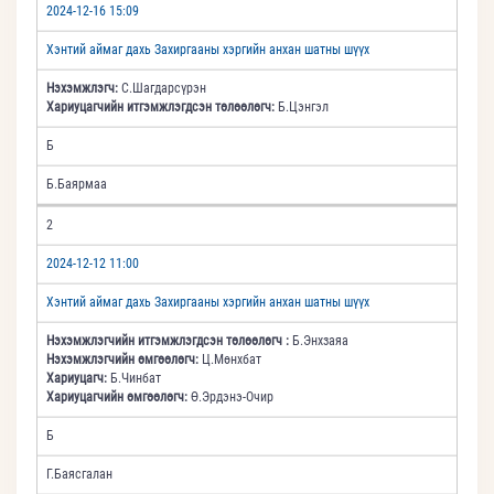
2024-12-16 15:09
Хэнтий аймаг дахь Захиргааны хэргийн анхан шатны шүүх
Нэхэмжлэгч:
С.Шагдарсүрэн
Хариуцагчийн итгэмжлэгдсэн төлөөлөгч:
Б.Цэнгэл
Б
Б.Баярмаа
2
2024-12-12 11:00
Хэнтий аймаг дахь Захиргааны хэргийн анхан шатны шүүх
Нэхэмжлэгчийн итгэмжлэгдсэн төлөөлөгч :
Б.Энхзаяа
Нэхэмжлэгчийн өмгөөлөгч:
Ц.Мөнхбат
Хариуцагч:
Б.Чинбат
Хариуцагчийн өмгөөлөгч:
Ө.Эрдэнэ-Очир
Б
Г.Баясгалан