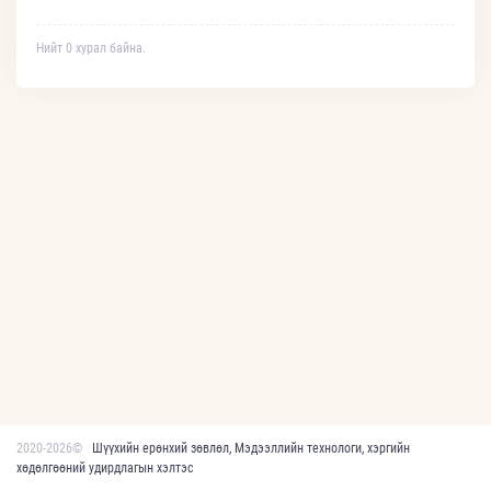
Нийт 0 хурал байна.
2020-2026©
Шүүхийн ерөнхий зөвлөл, Мэдээллийн технологи, хэргийн
хөдөлгөөний удирдлагын хэлтэс