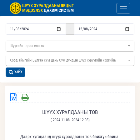
Toggle nav
-
Шүүхийн төрөл сонгох
Ховд аймгийн Булган сум дахь Сум дундын шүүх /эрүүгийн хэргийн/
ХАЙХ
ШҮҮХ ХУРАЛДААНЫ ТОВ
( 2024-11-08- 2024-12-08)
Дээрх хугацаанд шүүх хуралдааны тов байхгүй байна.