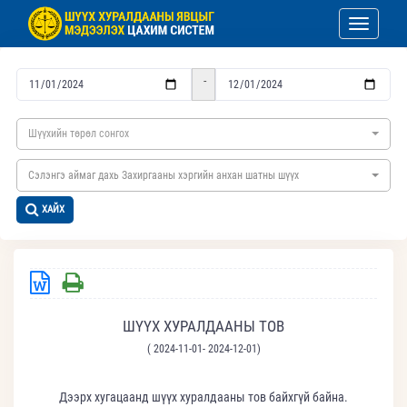
Toggle nav
-
Шүүхийн төрөл сонгох
Сэлэнгэ аймаг дахь Захиргааны хэргийн анхан шатны шүүх
ХАЙХ
ШҮҮХ ХУРАЛДААНЫ ТОВ
( 2024-11-01- 2024-12-01)
Дээрх хугацаанд шүүх хуралдааны тов байхгүй байна.