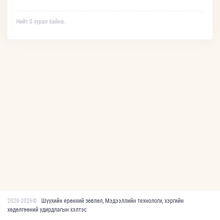
Нийт 0 хурал байна.
2020-2026©
Шүүхийн ерөнхий зөвлөл, Мэдээллийн технологи, хэргийн
хөдөлгөөний удирдлагын хэлтэс