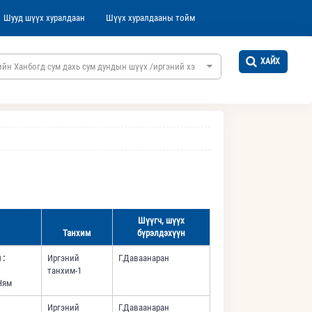
Шууд шүүх хуралдаан
Шүүх хуралдааны тойм
ХАЙХ
йн Ханбогд сум дахь сум дундын шүүх /иргэний хэргийн/
Шүүгч, шүүх
Танхим
бүрэлдэхүүн
 :
Иргэний
Г.Даваанаран
танхим-1
ям
Иргэний
Г.Даваанаран