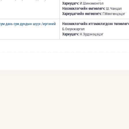
Хариуцагч:
И.Шинэмонгол
Нэхэмжлэгчийн өмгөөлөгч:
Ш.Чанцал
Хариуцагчийн өмгөөлөгч:
Г.Мөнгөнцэцэг
ум дахь сум дундын шүүх /иргэний
Нэхэмжлэгчийн итгэмжлэгдсэн төлөөлөгч
Б.Оюунжаргал
Хариуцагч:
Н.Эрдэнэцэцэг