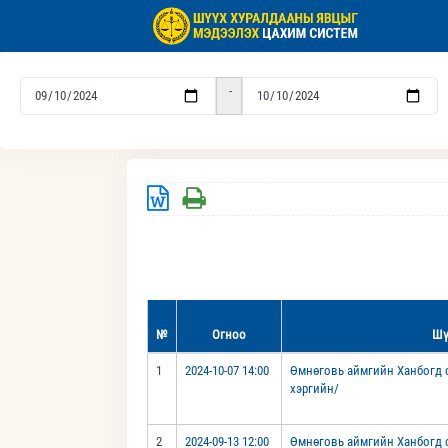
-
№
Огноо
Шү
1
2024-10-07 14:00
Өмнөговь аймгийн Ханбогд с
хэргийн/
2
2024-09-13 12:00
Өмнөговь аймгийн Ханбогд с