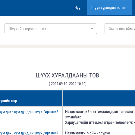
Нүүр
Шүүх хуралдааны тов
Шүүхийн төрөл сонгох
Өмнөговь аймги
ШҮҮХ ХУРАЛДААНЫ ТОВ
( 2024-09-10- 2024-10-10)
үхийн нэр
ум дахь сум дундын шүүх /иргэний
Нэхэмжлэгчийн итгэмжлэгдсэн төлөөлөгч
Ууганбаяр
Хариуцагчийн итгэмжлэгдсэн төлөөлөгч:
Н
ум дахь сум дундын шүүх /иргэний
Нэхэмжлэгч:
Чойжилсүрэн