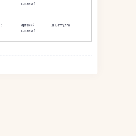
танхим-1
 :
Иргэний
Д.Баттулга
танхим-1