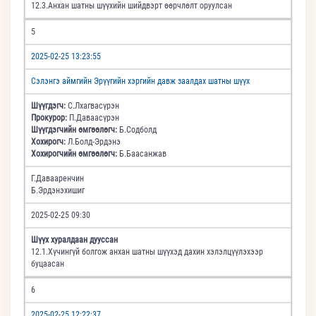
12.3.Анхан шатны шүүхийн шийдвэрт өөрчлөлт оруулсан
5
2025-02-25 13:23:55
Сэлэнгэ аймгийн Эрүүгийн хэргийн давж заалдах шатны шүүх
Шүүгдэгч:
С.Лхагвасүрэн
Прокурор:
П.Даваасүрэн
Шүүгдэгчийн өмгөөлөгч:
Б.Содболд
Хохирогч:
Л.Болд-Эрдэнэ
Хохирогчийн өмгөөлөгч:
Б.Баасанжав
Г.Давааренчин
Б.Эрдэнэхишиг
2025-02-25 09:30
Шүүх хуралдаан дууссан
12.1.Хүчингүй болгож анхан шатны шүүхэд дахин хэлэлцүүлэхээр
буцаасан
6
2025-02-25 12:22:37