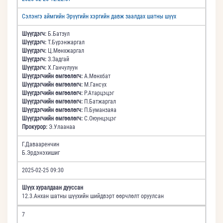
Сэлэнгэ аймгийн Эрүүгийн хэргийн давж заалдах шатны шүүх
Шүүгдэгч:
Б.Батзул
Шүүгдэгч:
Т.Бүрэнжаргал
Шүүгдэгч:
Ц.Мөнхжаргал
Шүүгдэгч:
З.Задгай
Шүүгдэгч:
Х.Ганчулуун
Шүүгдэгчийн өмгөөлөгч:
А.Мөнхбат
Шүүгдэгчийн өмгөөлөгч:
М.Гансүх
Шүүгдэгчийн өмгөөлөгч:
Р.Атарцэцэг
Шүүгдэгчийн өмгөөлөгч:
П.Батжаргал
Шүүгдэгчийн өмгөөлөгч:
П.Буманзаяа
Шүүгдэгчийн өмгөөлөгч:
С.Оюунцэцэг
Прокурор:
Э.Улаанаа
Г.Давааренчин
Б.Эрдэнэхишиг
2025-02-25 09:30
Шүүх хуралдаан дууссан
12.3.Анхан шатны шүүхийн шийдвэрт өөрчлөлт оруулсан
7