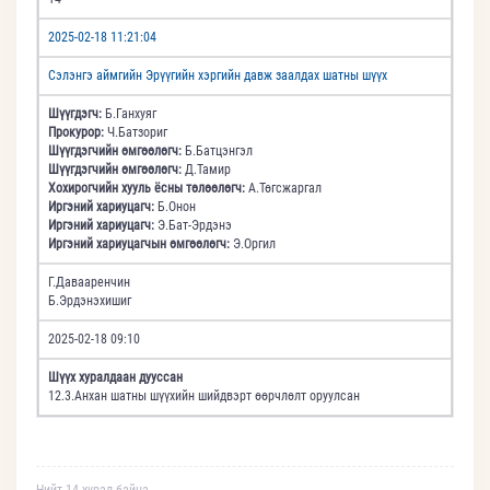
2025-02-18 11:21:04
Сэлэнгэ аймгийн Эрүүгийн хэргийн давж заалдах шатны шүүх
Шүүгдэгч:
Б.Ганхуяг
Прокурор:
Ч.Батзориг
Шүүгдэгчийн өмгөөлөгч:
Б.Батцэнгэл
Шүүгдэгчийн өмгөөлөгч:
Д.Тамир
Хохирогчийн хууль ёсны төлөөлөгч:
А.Төгсжаргал
Иргэний хариуцагч:
Б.Онон
Иргэний хариуцагч:
Э.Бат-Эрдэнэ
Иргэний хариуцагчын өмгөөлөгч:
Э.Оргил
Г.Давааренчин
Б.Эрдэнэхишиг
2025-02-18 09:10
Шүүх хуралдаан дууссан
12.3.Анхан шатны шүүхийн шийдвэрт өөрчлөлт оруулсан
Нийт 14 хурал байна.