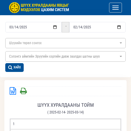
Toggle nav
-
Шүүхийн төрөл сонгох
Сэлэнгэ аймгийн Эрүүгийн хэргийн давж заалдах шатны шүүх
ХАЙХ
ШҮҮХ ХУРАЛДААНЫ ТОЙМ
( 2025-02-14- 2025-03-14)
1