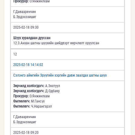
Прокурор:
О.Янжинлхам
Г.Давааренчин
Б.Эрдэнэхишиг
2025-02-18 09:30
Шүүх хуралдаан дууссан
12.3.Анхан шатны шүүхийн шийдвэрт өөрчлөлт оруулсан
12
2025-02-18 14:14:02
Сэлэнгэ аймгийн Эрүүгийн хэргийн давж заалдах шатны шүүх
Зөрчилд холбогдогч:
А.Энхтуул
Зөрчилд холбогдогч:
Д.Одбаяр
Прокурор:
О.Янжинлхам
Өмгөөлөгч:
М.Гансүх
Өмгөөлөгч:
Ч.Нарангэрэл
Г.Давааренчин
Б.Эрдэнэхишиг
2025-02-18 09:20