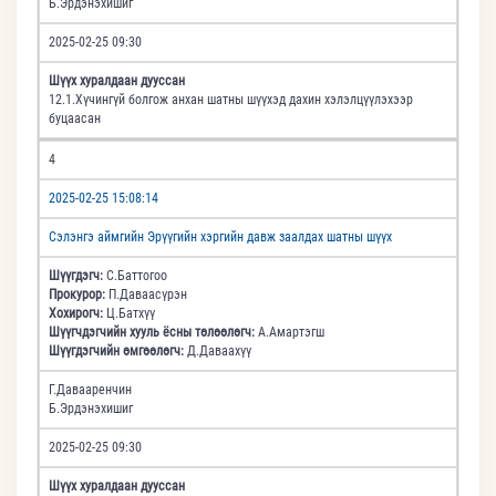
Б.Эрдэнэхишиг
2025-02-25 09:30
Шүүх хуралдаан дууссан
12.1.Хүчингүй болгож анхан шатны шүүхэд дахин хэлэлцүүлэхээр
буцаасан
4
2025-02-25 15:08:14
Сэлэнгэ аймгийн Эрүүгийн хэргийн давж заалдах шатны шүүх
Шүүгдэгч:
С.Баттогоо
Прокурор:
П.Даваасүрэн
Хохирогч:
Ц.Батхүү
Шүүгчдэгчийн хууль ёсны төлөөлөгч:
А.Амартэгш
Шүүгдэгчийн өмгөөлөгч:
Д.Даваахүү
Г.Давааренчин
Б.Эрдэнэхишиг
2025-02-25 09:30
Шүүх хуралдаан дууссан