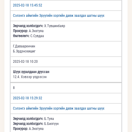
2025-02-18 15:45:52
Сэлэнгэ аймгийн Эрүүгийн хэргийн давж заалдах шатны шүүх
Зөрчилд холбогдогч:
Х.Түвшинбаяр
Прокурор:
А.Энхтуяа
Өмгөөлөгч:
С.Сувдаа
Г.Давааренчин
Б.Эрдэнэхишиг
2025-02-18 10:20
Шүүх хуралдаан дууссан
12.4. Хэвээр үлдээсэн
8
2025-02-18 15:29:32
Сэлэнгэ аймгийн Эрүүгийн хэргийн давж заалдах шатны шүүх
Зөрчилд холбогдогч:
Б.Туяа
Зөрчилд холбогдогч:
Б.Билгүүн
Прокурор:
А.Энхтуяа