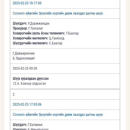
2025-02-25 18:17:00
Сэлэнгэ аймгийн Эрүүгийн хэргийн давж заалдах шатны шүүх
Шүүгдэгч:
У.Доржжанцан
Прокурор:
Г.Тунгалаг
Хохирогчийн хууль ёсны төлөөлөгч:
Т.Баатар
Хохирогчийн өмгөөлөгч:
Ц.Ганболд
Шүүгдэгчийн өмгөөлөгч:
С.Баатар
Г.Давааренчин
Б.Эрдэнэхишиг
2025-02-25 09:30
Шүүх хуралдаан дууссан
12.4. Хэвээр үлдээсэн
2
2025-02-25 17:05:06
Сэлэнгэ аймгийн Эрүүгийн хэргийн давж заалдах шатны шүүх
Шүүгдэгч:
Г.Батмөнх
Шүүгдэгч:
Б.Мөнхбаатар