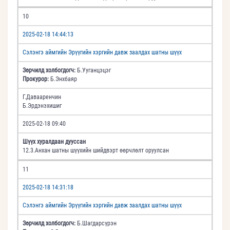
10
2025-02-18 14:44:13
Сэлэнгэ аймгийн Эрүүгийн хэргийн давж заалдах шатны шүүх
Зөрчилд холбогдогч:
Б.Ууганцэцэг
Прокурор:
Б.Энхбаяр
Г.Давааренчин
Б.Эрдэнэхишиг
2025-02-18 09:40
Шүүх хуралдаан дууссан
12.3.Анхан шатны шүүхийн шийдвэрт өөрчлөлт оруулсан
11
2025-02-18 14:31:18
Сэлэнгэ аймгийн Эрүүгийн хэргийн давж заалдах шатны шүүх
Зөрчилд холбогдогч:
Б.Шагдарсүрэн