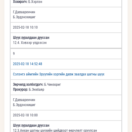
Хохирогч:
Б.Хэрлэн
Г.Давааренчин
Б.Эрдэнэхишиг
2025-02-18 10:10
Шүүх хуралдаан дууссан
12.4. Хэвээр үлдээсэн
9
2025-02-18 14:52:48
Сэлэнгэ аймгийн Эрүүгийн хэргийн давж заалдах шатны шүүх
Зөрчилд холбогдогч:
Б.Чинзориг
Прокурор:
Б.Энхбаяр
Г.Давааренчин
Б.Эрдэнэхишиг
2025-02-18 10:00
Шүүх хуралдаан дууссан
12.3.Анхан шатны шүүхийн шийдвэрт өөрчлөлт оруулсан