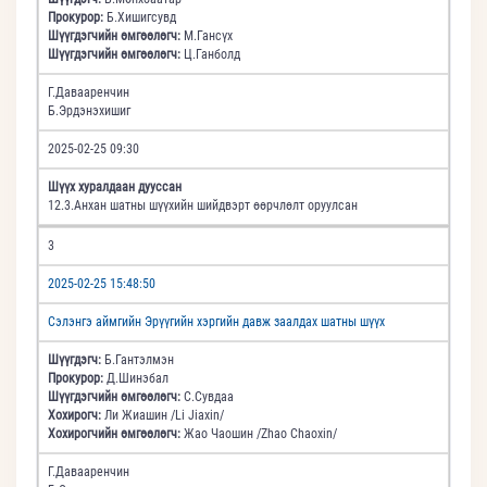
Прокурор:
Б.Хишигсувд
Шүүгдэгчийн өмгөөлөгч:
М.Гансүх
Шүүгдэгчийн өмгөөлөгч:
Ц.Ганболд
Г.Давааренчин
Б.Эрдэнэхишиг
2025-02-25 09:30
Шүүх хуралдаан дууссан
12.3.Анхан шатны шүүхийн шийдвэрт өөрчлөлт оруулсан
3
2025-02-25 15:48:50
Сэлэнгэ аймгийн Эрүүгийн хэргийн давж заалдах шатны шүүх
Шүүгдэгч:
Б.Гантэлмэн
Прокурор:
Д.Шинэбал
Шүүгдэгчийн өмгөөлөгч:
С.Сувдаа
Хохирогч:
Ли Жиашин /Li Jiaxin/
Хохирогчийн өмгөөлөгч:
Жао Чаошин /Zhao Chaoxin/
Г.Давааренчин