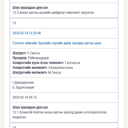
Шүүх хуралдаан дууссан
12.3.Анхан шатны шүүхийн шийдвэрт өөрчлөлт оруулсан
13
2025-02-18 12:29:40
Сэлэнгэ аймгийн Эрүүгийн хэргийн давж заалдах шатны шүүх
Шүүгдэгч:
С.Гансүх
Прокурор:
Р.Мягмардорж
Хохирогчийн хууль ёсны төлөөлөгч:
Г.Алтансүх
Хохирогчийн өмгөөлөгч:
О.Баярбаясгалан
Шүүгдэгчийн өмгөөлөгч:
М.Гансүх
Г.Давааренчин
Б.Эрдэнэхишиг
2025-02-18 09:10
Шүүх хуралдаан дууссан
12.1.Хүчингүй болгож анхан шатны шүүхэд дахин хэлэлцүүлэхээр
буцаасан
14