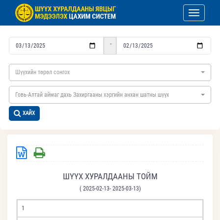
Toggle nav
-
Шүүхийн төрөл сонгох
Говь-Алтай аймаг дахь Захиргааны хэргийн анхан шатны шүүх
ХАЙХ
ШҮҮХ ХУРАЛДААНЫ ТОЙМ
( 2025-02-13- 2025-03-13)
1