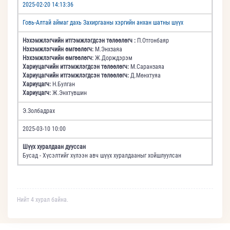
2025-02-20 14:13:36
Говь-Алтай аймаг дахь Захиргааны хэргийн анхан шатны шүүх
Нэхэмжлэгчийн итгэмжлэгдсэн төлөөлөгч :
П.Отгонбаяр
Нэхэмжлэгчийн өмгөөлөгч:
М.Энхзаяа
Нэхэмжлэгчийн өмгөөлөгч:
Ж.Дорждэрэм
Хариуцагчийн итгэмжлэгдсэн төлөөлөгч:
М.Саранзаяа
Хариуцагчийн итгэмжлэгдсэн төлөөлөгч:
Д.Мөнхтуяа
Хариуцагч:
Н.Булган
Хариуцагч:
Ж.Энхтүвшин
Э.Золбадрах
2025-03-10 10:00
Шүүх хуралдаан дууссан
Бусад - Хүсэлтийг хүлээн авч шүүх хуралдааныг хойшлуулсан
Нийт 4 хурал байна.