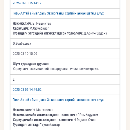
2025-03-10 15:44:17
Говь-Алтай аймаг дахь Захиргааны хэргийн анхан шатны шүүх
Нэхэмжлэгч:
Б.Түвшинтөр
Хариуцагч:
М.Оюунбилэг
Гуравдагч этгээдийн итгэмжлэгдсэн төлөөлөгч:
Д.Ариун-Эрдэнэ
Э.Золбадрах
2025-03-10 15:00
Шүүх хуралдаан дууссан
Хариуцагч нэхэмжлэлийн шаардлагыг хүлээн зөвшөөрсөн.
2
2025-03-06 14:49:02
Говь-Алтай аймаг дахь Захиргааны хэргийн анхан шатны шүүх
Нэхэмжлэгч:
Ж.Мөнхнасан
Нэхэмжлэгчийн итгэмжлэгдсэн төлөөлөгч :
Г.Бямбадулам
Хариуцагчийн итгэмжлэгдсэн төлөөлөгч:
Н.Эрдэнэ-Очир
Гуравдагч этгээд:
Г.Ууганбаатар