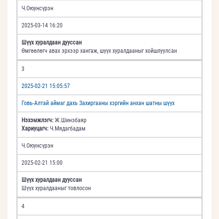
Ч.Оюунсүрэн
2025-03-14 16:20
Шүүх хуралдаан дууссан
Өмгөөлөгч авах эрхээр хангаж, шүүх хуралдааныг хойшлуулсан
3
2025-02-21 15:05:57
Говь-Алтай аймаг дахь Захиргааны хэргийн анхан шатны шүүх
Нэхэмжлэгч:
Ж.Шинэбаяр
Хариуцагч:
Ч.Мядагбадам
Ч.Оюунсүрэн
2025-02-21 15:00
Шүүх хуралдаан дууссан
Шүүх хуралдааныг товлосон
4