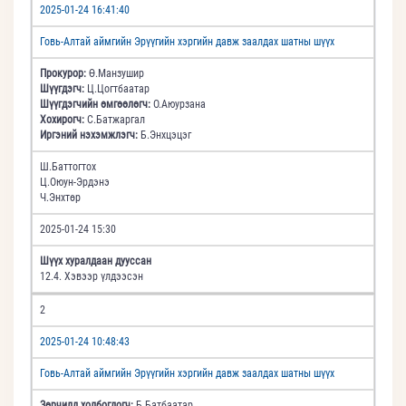
2025-01-24 16:41:40
Говь-Алтай аймгийн Эрүүгийн хэргийн давж заалдах шатны шүүх
Прокурор:
Ө.Манзушир
Шүүгдэгч:
Ц.Цогтбаатар
Шүүгдэгчийн өмгөөлөгч:
О.Аюурзана
Хохирогч:
С.Батжаргал
Иргэний нэхэмжлэгч:
Б.Энхцэцэг
Ш.Баттогтох
Ц.Оюун-Эрдэнэ
Ч.Энхтөр
2025-01-24 15:30
Шүүх хуралдаан дууссан
12.4. Хэвээр үлдээсэн
2
2025-01-24 10:48:43
Говь-Алтай аймгийн Эрүүгийн хэргийн давж заалдах шатны шүүх
Зөрчилд холбогдогч:
Б.Батбаатар