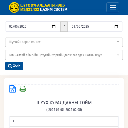
Toggle nav
-
Шүүхийн төрөл сонгох
Говь-Алтай аймгийн Эрүүгийн хэргийн давж заалдах шатны шүүх
ХАЙХ
ШҮҮХ ХУРАЛДААНЫ ТОЙМ
( 2025-01-05- 2025-02-05)
1