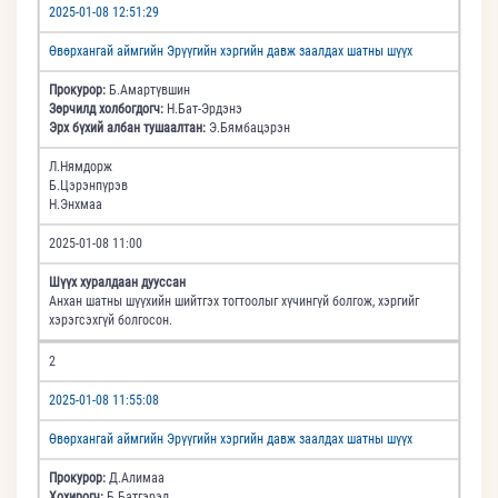
2025-01-08 12:51:29
Өвөрхангай аймгийн Эрүүгийн хэргийн давж заалдах шатны шүүх
Прокурор:
Б.Амартүвшин
Зөрчилд холбогдогч:
Н.Бат-Эрдэнэ
Эрх бүхий албан тушаалтан:
Э.Бямбацэрэн
Л.Нямдорж
Б.Цэрэнпүрэв
Н.Энхмаа
2025-01-08 11:00
Шүүх хуралдаан дууссан
Анхан шатны шүүхийн шийтгэх тогтоолыг хүчингүй болгож, хэргийг
хэрэгсэхгүй болгосон.
2
2025-01-08 11:55:08
Өвөрхангай аймгийн Эрүүгийн хэргийн давж заалдах шатны шүүх
Прокурор:
Д.Алимаа
Хохирогч:
Б.Батгэрэл