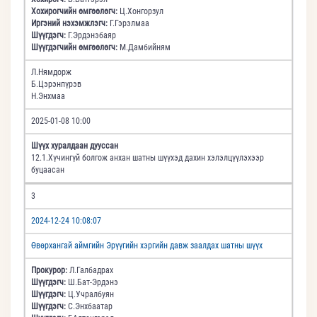
Хохирогчийн өмгөөлөгч:
Ц.Хонгорзул
Иргэний нэхэмжлэгч:
Г.Гэрэлмаа
Шүүгдэгч:
Г.Эрдэнэбаяр
Шүүгдэгчийн өмгөөлөгч:
М.Дамбийням
Л.Нямдорж
Б.Цэрэнпүрэв
Н.Энхмаа
2025-01-08 10:00
Шүүх хуралдаан дууссан
12.1.Хүчингүй болгож анхан шатны шүүхэд дахин хэлэлцүүлэхээр
буцаасан
3
2024-12-24 10:08:07
Өвөрхангай аймгийн Эрүүгийн хэргийн давж заалдах шатны шүүх
Прокурор:
Л.Галбадрах
Шүүгдэгч:
Ш.Бат-Эрдэнэ
Шүүгдэгч:
Ц.Учралбуян
Шүүгдэгч:
С.Энхбаатар