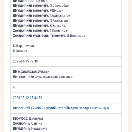
Шүүгдэгч:
Г.Алтангэрэл
Шүүгдэгчийн өмгөөлөгч:
О.Санчирбал
Шүүгдэгчийн өмгөөлөгч:
Р.Шүрхүү
Шүүгдэгчийн өмгөөлөгч:
Г.Адъяатогтох
Шүүгдэгчийн өмгөөлөгч:
П.Адьяасүрэн
Шүүгдэгчийн өмгөөлөгч:
Б.Батсайхан
Хохирогчийн өмгөөлөгч:
Т.Оюунчимэг
Хохирогчийн хууль ёсны төлөөлөгч:
Ц.Болормаа
Б.Цэрэнпүрэв
Н.Энхмаа
2025-01-15 09:30
Шүүх хуралдаан дууссан
Өмгөөлөгчийн шүүх хуралдаан давхацсан
4
2024-12-12 18:34:30
Өвөрхангай аймгийн Эрүүгийн хэргийн давж заалдах шатны шүүх
Прокурор:
Д.Алимаа
Хохирогч:
Б.Санчир
Шүүгдэгч:
Б.Наадамхүү