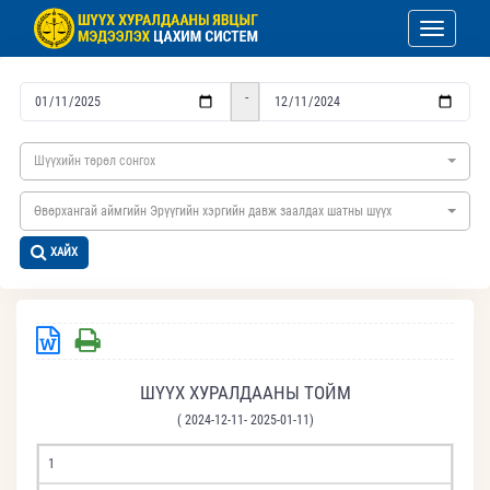
Toggle nav
-
Шүүхийн төрөл сонгох
Өвөрхангай аймгийн Эрүүгийн хэргийн давж заалдах шатны шүүх
ХАЙХ
ШҮҮХ ХУРАЛДААНЫ ТОЙМ
( 2024-12-11- 2025-01-11)
1