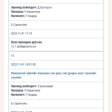
Зөрчилд холбогдогч:
Д.Батгэрэл
Прокурор:
П.Нарантуяа
Өмгөөлөгч:
Г.Гандөш
Б.Сарантуяа
2022-11-01 17:10
Шүүх хуралдаан дууссан
12.1.Шийдвэрлэсэн
13
2022-11-01 18:01:03
Өвөрхангай аймгийн Хархорин сум дахь сум дундын шүүх /эрүүгийн
хэргийн/
Зөрчилд холбогдогч:
Э.Буянхишиг
Прокурор:
П.Нарантуяа
Өмгөөлөгч:
Г.Гандөш
Б.Сарантуяа