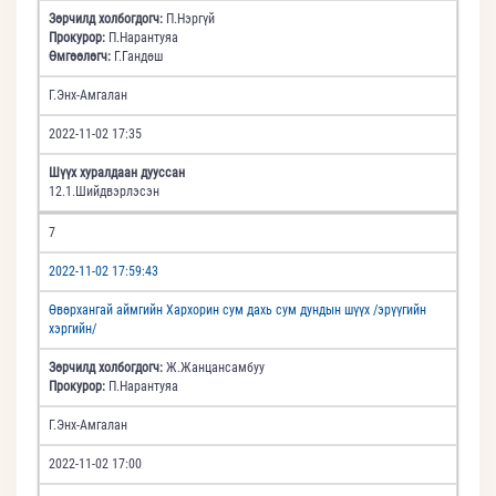
Зөрчилд холбогдогч:
П.Нэргүй
Прокурор:
П.Нарантуяа
Өмгөөлөгч:
Г.Гандөш
Г.Энх-Амгалан
2022-11-02 17:35
Шүүх хуралдаан дууссан
12.1.Шийдвэрлэсэн
7
2022-11-02 17:59:43
Өвөрхангай аймгийн Хархорин сум дахь сум дундын шүүх /эрүүгийн
хэргийн/
Зөрчилд холбогдогч:
Ж.Жанцансамбуу
Прокурор:
П.Нарантуяа
Г.Энх-Амгалан
2022-11-02 17:00