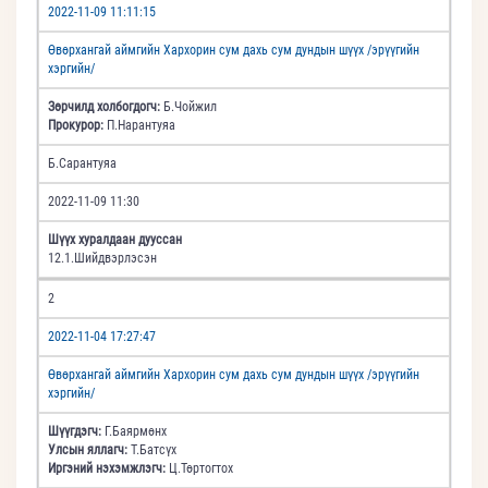
2022-11-09 11:11:15
Өвөрхангай аймгийн Хархорин сум дахь сум дундын шүүх /эрүүгийн
хэргийн/
Зөрчилд холбогдогч:
Б.Чойжил
Прокурор:
П.Нарантуяа
Б.Сарантуяа
2022-11-09 11:30
Шүүх хуралдаан дууссан
12.1.Шийдвэрлэсэн
2
2022-11-04 17:27:47
Өвөрхангай аймгийн Хархорин сум дахь сум дундын шүүх /эрүүгийн
хэргийн/
Шүүгдэгч:
Г.Баярмөнх
Улсын яллагч:
Т.Батсүх
Иргэний нэхэмжлэгч:
Ц.Төртогтох