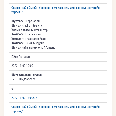
Өвөрхангай аймгийн Хархорин сум дахь сум дундын шүүх /эрүүгийн
хэргийн/
Шүүгдэгч:
С.Уртнасан
Шүүгдэгч:
У.Бат-Эрдэнэ
Улсын яллагч:
Б.Түвшинтөр
Хохирогч:
Г.Батжаргал
Хохирогч:
Г.Жаргалсайхан
Хохирогч:
Б.Соёл-Эрдэнэ
Шүүгдэгчийн өмгөөлөгч:
Г.Гандөш
Г.Энх-Амгалан
2022-11-03 10:00
Шүүх хуралдаан дууссан
12.1.Шийдвэрлэсэн
6
2022-11-02 18:00:37
Өвөрхангай аймгийн Хархорин сум дахь сум дундын шүүх /эрүүгийн
хэргийн/