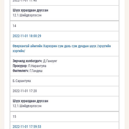
2022-11-01 17:40
Шүүх хуралдаан дууссан
12.1.Шийдвэрлэсэн
14
2022-11-01 18:00:29
Өвөрхангай аймгийн Хархорин сум дахь сум дундын шүүх /эрүүгийн
хэргийн/
Зөрчилд холбогдогч:
Д.Ганхуяг
Прокурор:
П.Нарантуяа
Өмгөөлөгч:
Г.Гандөш
Б.Сарантуяа
2022-11-01 17:20
Шүүх хуралдаан дууссан
12.1.Шийдвэрлэсэн
15
2022-11-01 17:59:53