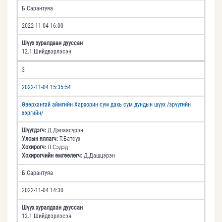
Б.Сарантуяа
2022-11-04 16:00
Шүүх хуралдаан дууссан
12.1.Шийдвэрлэсэн
3
2022-11-04 15:35:54
Өвөрхангай аймгийн Хархорин сум дахь сум дундын шүүх /эрүүгийн
хэргийн/
Шүүгдэгч:
Д.Даваасүрэн
Улсын яллагч:
Т.Батсүх
Хохирогч:
Л.Сэдэд
Хохирогчийн өмгөөлөгч:
Д.Дашцэрэн
Б.Сарантуяа
2022-11-04 14:30
Шүүх хуралдаан дууссан
12.1.Шийдвэрлэсэн