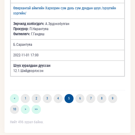
Өвөрхангай аймгийн Хархорин сум дахь сум дундын шүүх /эрүүгийн
хэргийн/
Зөрчилд холбогдогч:
А.Эрдэнэбулган
Прокурор:
П.Нарантуяа
Өмгөөлөгч:
Г.Гандөш
Б.Сарантуяа
2022-11-01 17:00
Шүүх хуралдаан дууссан
12.1.Шийдвэрлэсэн
<
1
2
3
4
5
6
7
8
9
10
>
>>
Нийт 496 хурал байна.