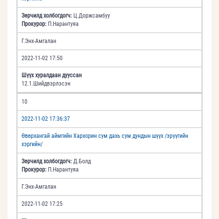
Зөрчилд холбогдогч:
Ц.Доржсамбуу
Прокурор:
П.Нарантуяа
Г.Энх-Амгалан
2022-11-02 17:50
Шүүх хуралдаан дууссан
12.1.Шийдвэрлэсэн
10
2022-11-02 17:36:37
Өвөрхангай аймгийн Хархорин сум дахь сум дундын шүүх /эрүүгийн
хэргийн/
Зөрчилд холбогдогч:
Д.Болд
Прокурор:
П.Нарантуяа
Г.Энх-Амгалан
2022-11-02 17:25