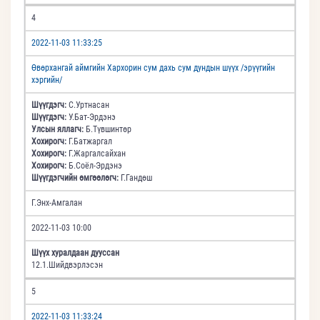
4
2022-11-03 11:33:25
Өвөрхангай аймгийн Хархорин сум дахь сум дундын шүүх /эрүүгийн
хэргийн/
Шүүгдэгч:
С.Уртнасан
Шүүгдэгч:
У.Бат-Эрдэнэ
Улсын яллагч:
Б.Түвшинтөр
Хохирогч:
Г.Батжаргал
Хохирогч:
Г.Жаргалсайхан
Хохирогч:
Б.Соёл-Эрдэнэ
Шүүгдэгчийн өмгөөлөгч:
Г.Гандөш
Г.Энх-Амгалан
2022-11-03 10:00
Шүүх хуралдаан дууссан
12.1.Шийдвэрлэсэн
5
2022-11-03 11:33:24