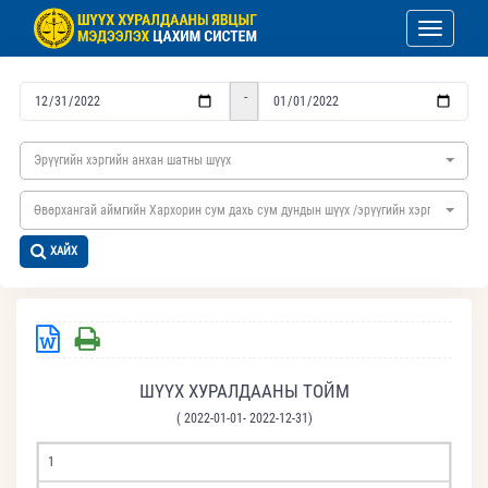
Toggle nav
-
Эрүүгийн хэргийн анхан шатны шүүх
Өвөрхангай аймгийн Хархорин сум дахь сум дундын шүүх /эрүүгийн хэргийн/
ХАЙХ
ШҮҮХ ХУРАЛДААНЫ ТОЙМ
( 2022-01-01- 2022-12-31)
1