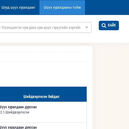
Шууд шүүх хуралдаан
Шүүх хуралдааны тойм
ХАЙХ
 Тосонцэнгэл сум дахь сум шүүх /эрүүгийн хэргийн/
Шийдвэрлэсэн байдал
Шүүх хуралдаан дууссан
12.1.Шийдвэрлэсэн
Шүүх хуралдаан дууссан