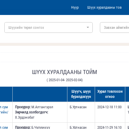
Нүүр
Шүүх хуралдааны тов
Шүүхийн төрөл сонгох
Завхан аймгийн
ШҮҮХ ХУРАЛДААНЫ ТОЙМ
( 2025-01-04- 2025-02-04)
Шүүгч, шүүх
Хурал товлосон
бүрэлдэхүүн
огноо
л сум
Прокурор:
М.Алтангэрэл
Б.Уртнасан
2024-12-18 11:00
гийн/
Зөрчилд холбогдогч:
Х.Эрдэнэбат
л сум
Прокурор:
Б.Чулуунхүү
Б.Уртнасан
2024-11-29 16:10