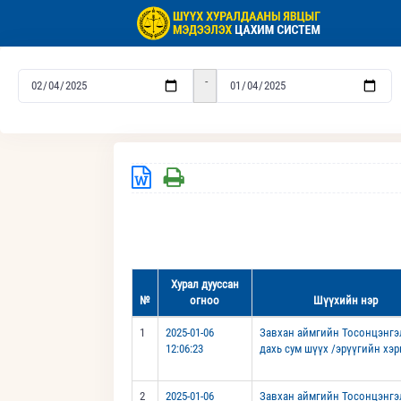
-
Хурал дууссан
№
огноо
Шүүхийн нэр
1
2025-01-06
Завхан аймгийн Тосонцэнгэ
12:06:23
дахь сум шүүх /эрүүгийн хэр
2
2025-01-06
Завхан аймгийн Тосонцэнгэ