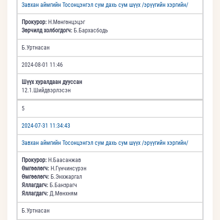
Завхан аймгийн Тосонцэнгэл сум дахь сум шүүх /эрүүгийн хэргийн/
Прокурор:
Н.Мөнгөнцэцэг
Зөрчилд холбогдогч:
Б.Бархасбодь
Б.Уртнасан
2024-08-01 11:46
Шүүх хуралдаан дууссан
12.1.Шийдвэрлэсэн
5
2024-07-31 11:34:43
Завхан аймгийн Тосонцэнгэл сум дахь сум шүүх /эрүүгийн хэргийн/
Прокурор:
Н.Баасанжав
Өмгөөлөгч:
Н.Гүнчинсүрэн
Өмгөөлөгч:
Б.Энхжаргал
Яллагдагч:
Б.Банзрагч
Яллагдагч:
Д.Мөнхням
Б.Уртнасан