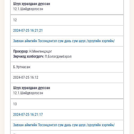
Шүүх хуралдаан дууссан
12.1.Шийдвэрлэсэн
12
2024-07-25 16:21:21
Завхан аймгийн Тосонцэнгэл сум дахь сум шүүх /эрүүгийн хэргийн/
Прокурор:
Н.Мөнгөнцэцэг
Зөрчилд холбогдогч:
П.Бэлэгдэмбэрэл
Б.Уртнасан
2024-07-25 16:12
Шүүх хуралдаан дууссан
12.1.Шийдвэрлэсэн
13
2024-07-25 16:21:17
Завхан аймгийн Тосонцэнгэл сум дахь сум шүүх /эрүүгийн хэргийн/