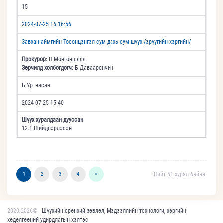
15
2024-07-25 16:16:56
Завхан аймгийн Тосонцэнгэл сум дахь сум шүүх /эрүүгийн хэргийн/
Прокурор:
Н.Мөнгөнцэцэг
Зөрчилд холбогдогч:
Б.Давааренчин
Б.Уртнасан
2024-07-25 15:40
Шүүх хуралдаан дууссан
12.1.Шийдвэрлэсэн
1
2
3
4
>
Нийт 51 хурал байна.
2020-2026©
Шүүхийн ерөнхий зөвлөл, Мэдээллийн технологи, хэргийн
хөдөлгөөний удирдлагын хэлтэс