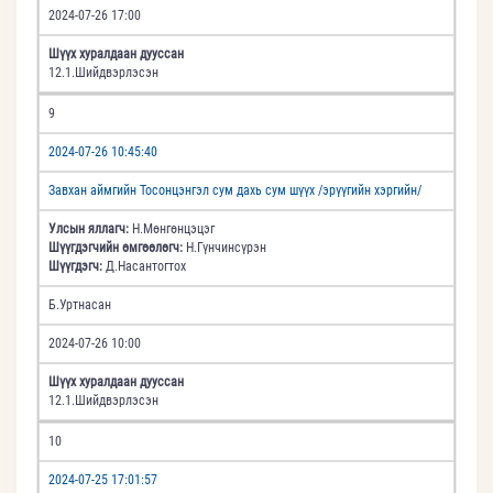
2024-07-26 17:00
Шүүх хуралдаан дууссан
12.1.Шийдвэрлэсэн
9
2024-07-26 10:45:40
Завхан аймгийн Тосонцэнгэл сум дахь сум шүүх /эрүүгийн хэргийн/
Улсын яллагч:
Н.Мөнгөнцэцэг
Шүүгдэгчийн өмгөөлөгч:
Н.Гүнчинсүрэн
Шүүгдэгч:
Д.Насантогтох
Б.Уртнасан
2024-07-26 10:00
Шүүх хуралдаан дууссан
12.1.Шийдвэрлэсэн
10
2024-07-25 17:01:57