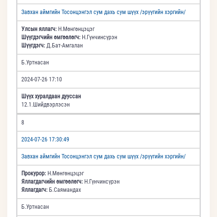
Завхан аймгийн Тосонцэнгэл сум дахь сум шүүх /эрүүгийн хэргийн/
Улсын яллагч:
Н.Мөнгөнцэцэг
Шүүгдэгчийн өмгөөлөгч:
Н.Гүнчинсүрэн
Шүүгдэгч:
Д.Бат-Амгалан
Б.Уртнасан
2024-07-26 17:10
Шүүх хуралдаан дууссан
12.1.Шийдвэрлэсэн
8
2024-07-26 17:30:49
Завхан аймгийн Тосонцэнгэл сум дахь сум шүүх /эрүүгийн хэргийн/
Прокурор:
Н.Мөнгөнцэцэг
Яллагдагчийн өмгөөлөгч:
Н.Гүнчинсүрэн
Яллагдагч:
Б.Саямандах
Б.Уртнасан