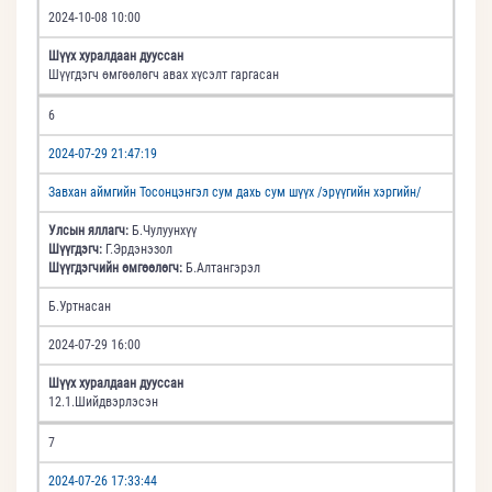
2024-10-08 10:00
Шүүх хуралдаан дууссан
Шүүгдэгч өмгөөлөгч авах хүсэлт гаргасан
6
2024-07-29 21:47:19
Завхан аймгийн Тосонцэнгэл сум дахь сум шүүх /эрүүгийн хэргийн/
Улсын яллагч:
Б.Чулуунхүү
Шүүгдэгч:
Г.Эрдэнэзол
Шүүгдэгчийн өмгөөлөгч:
Б.Алтангэрэл
Б.Уртнасан
2024-07-29 16:00
Шүүх хуралдаан дууссан
12.1.Шийдвэрлэсэн
7
2024-07-26 17:33:44