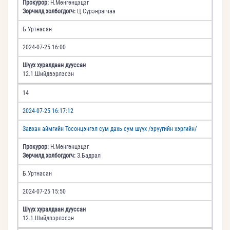
Прокурор:
Н.Мөнгөнцэцэг
Зөрчилд холбогдогч:
Ц.Сүрэнрагчаа
Б.Уртнасан
2024-07-25 16:00
Шүүх хуралдаан дууссан
12.1.Шийдвэрлэсэн
14
2024-07-25 16:17:12
Завхан аймгийн Тосонцэнгэл сум дахь сум шүүх /эрүүгийн хэргийн/
Прокурор:
Н.Мөнгөнцэцэг
Зөрчилд холбогдогч:
З.Бадрал
Б.Уртнасан
2024-07-25 15:50
Шүүх хуралдаан дууссан
12.1.Шийдвэрлэсэн