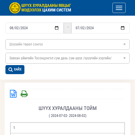
Toggle nav
-
Шүүхийн төрөл сонгох
Завхан аймгийн Тосонцэнгэл сум дахь сум шүүх /эрүүгийн хэргийн/
ХАЙХ
ШҮҮХ ХУРАЛДААНЫ ТОЙМ
( 2024-07-02- 2024-08-02)
1