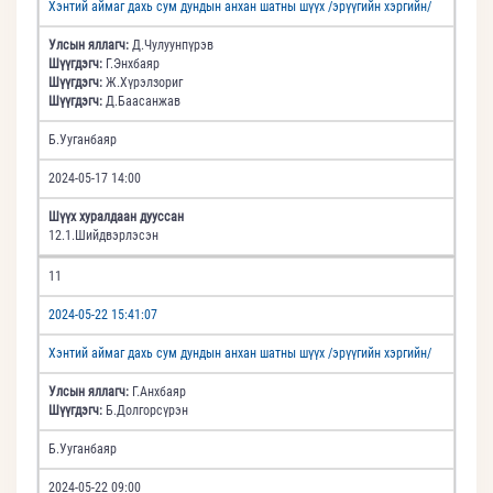
Хэнтий аймаг дахь сум дундын анхан шатны шүүх /эрүүгийн хэргийн/
Улсын яллагч:
Д.Чулуунпүрэв
Шүүгдэгч:
Г.Энхбаяр
Шүүгдэгч:
Ж.Хүрэлзориг
Шүүгдэгч:
Д.Баасанжав
Б.Ууганбаяр
2024-05-17 14:00
Шүүх хуралдаан дууссан
12.1.Шийдвэрлэсэн
11
2024-05-22 15:41:07
Хэнтий аймаг дахь сум дундын анхан шатны шүүх /эрүүгийн хэргийн/
Улсын яллагч:
Г.Анхбаяр
Шүүгдэгч:
Б.Долгорсүрэн
Б.Ууганбаяр
2024-05-22 09:00