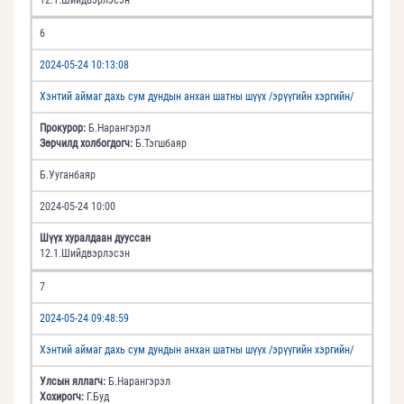
6
2024-05-24 10:13:08
Хэнтий аймаг дахь сум дундын анхан шатны шүүх /эрүүгийн хэргийн/
Прокурор:
Б.Нарангэрэл
Зөрчилд холбогдогч:
Б.Тэгшбаяр
Б.Ууганбаяр
2024-05-24 10:00
Шүүх хуралдаан дууссан
12.1.Шийдвэрлэсэн
7
2024-05-24 09:48:59
Хэнтий аймаг дахь сум дундын анхан шатны шүүх /эрүүгийн хэргийн/
Улсын яллагч:
Б.Нарангэрэл
Хохирогч:
Г.Буд