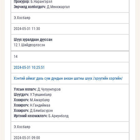
Прокурор:
Б.Нарангэрэл
Зөрчилд холбогдогч:
Д.Мөнхжаргал
Э.Хосбаяр
2024-05-31 11:30
Шүүх хуралдаан дууссан
12.1.Шийдвэрлэсэн
14
2024-05-31 10:25:51
Хэнтий аймаг дахь сум дундын анхан шатны шүүх /эрүүгийн хэргийн/
Улсын яллагч:
Д.Чулуунпүрэв
Шүүгдэгч:
У.Түвшинбаяр
Хохирогч:
М.Амарбаяр
Хохирогч:
Н.Гандиймаа
Хохирогч:
Д.Бямбасүрэн
Иргэний нэхэмжлэгч:
Б.Ариунболд
Э.Хосбаяр
2024-05-31 09:00