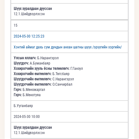
Шүүх хуралдаан дууссан
12.1.Шийдвэрлэсэн
15
2024-05-30 12:25:23
Хэнтий аймаг дахь сум дундын анхан шатны шүүх /эрүүгийн хэргийн/
Улсын яллагч:
Б.Нарангэрэл
Шүүгдэгч:
А.Буманбаяр
Хохирогчийн хууль ёсны төлөөлөгч:
Г.Ганзул
Хохирогчийн өмгөөлөгч:
Б.Төгсбаяр
Шүүгдэгчийн өмгөөлөгч:
С.Нарангэрэл
Шүүгдэгчийн өмгөөлөгч:
О.Санчирбал
Гэрч:
Б.Мөнхжаргал
Гэрч:
Б.Мөнхтуяа
Б.Ууганбаяр
2024-05-30 10:00
Шүүх хуралдаан дууссан
12.1.Шийдвэрлэсэн