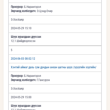
Прокурор:
Б.Нарангэрэл
Зөрчилд холбогдогч:
Э.Цэнд-Очир
Э.Хосбаяр
2024-05-29 15:10
Шүүх хуралдаан дууссан
12.1.Шийдвэрлэсэн
5
2024-06-03 08:02:12
Хэнтий аймаг дахь сум дундын анхан шатны шүүх /эрүүгийн хэргийн/
Прокурор:
Б.Нарангэрэл
Зөрчилд холбогдогч:
Г.Гансүрэн
Э.Хосбаяр
2024-05-29 15:00
Шүүх хуралдаан дууссан
12.1.Шийдвэрлэсэн