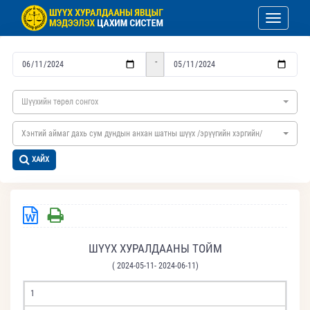
Toggle nav
-
Шүүхийн төрөл сонгох
Хэнтий аймаг дахь сум дундын анхан шатны шүүх /эрүүгийн хэргийн/
ХАЙХ
ШҮҮХ ХУРАЛДААНЫ ТОЙМ
( 2024-05-11- 2024-06-11)
1