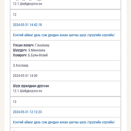
12.1.Шийдвэрлэсэн
12
2024-05-31 14:42:18
Хэнтий аймаг дахь сум дундын анхан шатны шүүх /эрүүгийн хэргийн/
Улсын яллагч:
Г.Анхбаяр
Шүүгдэгч:
Э.Мөнхзаяа
Хохирогч:
Б.Буян-Өлзий
Э.Хосбаяр
2024-05-31 14:00
Шүүх хуралдаан дууссан
12.1.Шийдвэрлэсэн
13
2024-05-31 12:13:23
Хэнтий аймаг дахь сум дундын анхан шатны шүүх /эрүүгийн хэргийн/