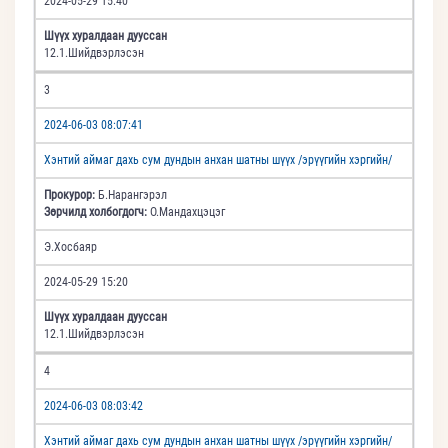
2024-05-29 15:40
Шүүх хуралдаан дууссан
12.1.Шийдвэрлэсэн
3
2024-06-03 08:07:41
Хэнтий аймаг дахь сум дундын анхан шатны шүүх /эрүүгийн хэргийн/
Прокурор:
Б.Нарангэрэл
Зөрчилд холбогдогч:
О.Мандахцэцэг
Э.Хосбаяр
2024-05-29 15:20
Шүүх хуралдаан дууссан
12.1.Шийдвэрлэсэн
4
2024-06-03 08:03:42
Хэнтий аймаг дахь сум дундын анхан шатны шүүх /эрүүгийн хэргийн/