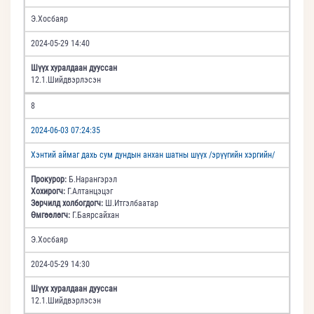
Э.Хосбаяр
2024-05-29 14:40
Шүүх хуралдаан дууссан
12.1.Шийдвэрлэсэн
8
2024-06-03 07:24:35
Хэнтий аймаг дахь сум дундын анхан шатны шүүх /эрүүгийн хэргийн/
Прокурор:
Б.Нарангэрэл
Хохирогч:
Г.Алтанцэцэг
Зөрчилд холбогдогч:
Ш.Итгэлбаатар
Өмгөөлөгч:
Г.Баярсайхан
Э.Хосбаяр
2024-05-29 14:30
Шүүх хуралдаан дууссан
12.1.Шийдвэрлэсэн