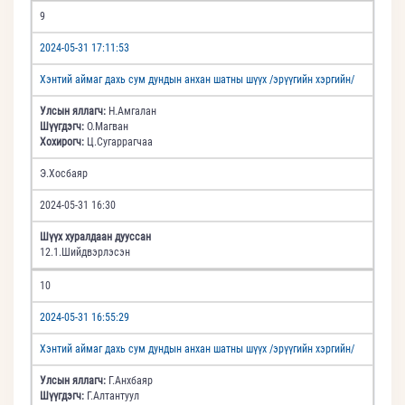
9
2024-05-31 17:11:53
Хэнтий аймаг дахь сум дундын анхан шатны шүүх /эрүүгийн хэргийн/
Улсын яллагч:
Н.Амгалан
Шүүгдэгч:
О.Магван
Хохирогч:
Ц.Сугаррагчаа
Э.Хосбаяр
2024-05-31 16:30
Шүүх хуралдаан дууссан
12.1.Шийдвэрлэсэн
10
2024-05-31 16:55:29
Хэнтий аймаг дахь сум дундын анхан шатны шүүх /эрүүгийн хэргийн/
Улсын яллагч:
Г.Анхбаяр
Шүүгдэгч:
Г.Алтантуул