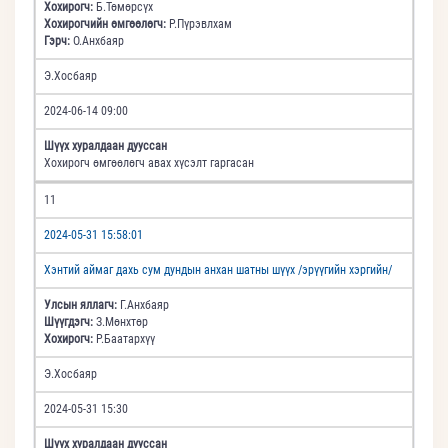
Хохирогч:
Б.Төмөрсүх
Хохирогчийн өмгөөлөгч:
Р.Пүрэвлхам
Гэрч:
О.Анхбаяр
Э.Хосбаяр
2024-06-14 09:00
Шүүх хуралдаан дууссан
Хохирогч өмгөөлөгч авах хүсэлт гаргасан
11
2024-05-31 15:58:01
Хэнтий аймаг дахь сум дундын анхан шатны шүүх /эрүүгийн хэргийн/
Улсын яллагч:
Г.Анхбаяр
Шүүгдэгч:
З.Мөнхтөр
Хохирогч:
Р.Баатархүү
Э.Хосбаяр
2024-05-31 15:30
Шүүх хуралдаан дууссан