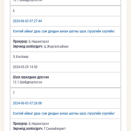
6
2024-06-03 07:27:44
Хэнтий аймаг дахь сум дундын анхан шатны шүүх /эрүүгийн хэргийн/
Прокурор:
Б.Нарангэрэл
Зөрчилд холбогдогч:
Ц.Жаргалсайхан
Э.Хосбаяр
2024-05-29 14:50
Шүүх хуралдаан дууссан
12.1.Шийдвэрлэсэн
7
2024-06-03 07:26:08
Хэнтий аймаг дахь сум дундын анхан шатны шүүх /эрүүгийн хэргийн/
Прокурор:
Б.Нарангэрэл
Зөрчилд холбогдогч:
Г.Санзайзоригт