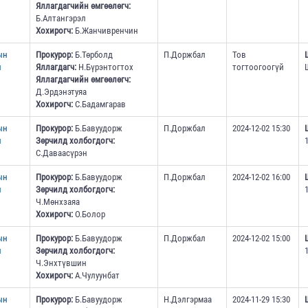
Яллагдагчийн өмгөөлөгч:
Б.Алтангэрэл
Хохирогч:
Б.Жанчивренчин
ын
Прокурор:
Б.Төрболд
П.Доржбал
Тов
н
Яллагдагч:
Н.Бүрэнтогтох
тогтоогоогүй
Яллагдагчийн өмгөөлөгч:
Д.Эрдэнэтуяа
Хохирогч:
С.Бадамгарав
ын
Прокурор:
Б.Бавуудорж
П.Доржбал
2024-12-02 15:30
н
Зөрчилд холбогдогч:
С.Даваасүрэн
ын
Прокурор:
Б.Бавуудорж
П.Доржбал
2024-12-02 16:00
н
Зөрчилд холбогдогч:
Ч.Мөнхзаяа
Хохирогч:
О.Болор
ын
Прокурор:
Б.Бавуудорж
П.Доржбал
2024-12-02 15:00
н
Зөрчилд холбогдогч:
Ч.Энхтүвшин
Хохирогч:
А.Чулуунбат
ын
Прокурор:
Б.Бавуудорж
Н.Дэлгэрмаа
2024-11-29 15:30