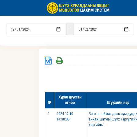
-
Хурал дууссан
№
огноо
Шүүхийн нэр
1
2024-12-10
Завхан аймаг дахь сум дунд
14:30:08
анхан шатны шүүх /эрүүгий
хэргийн/