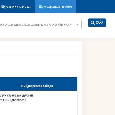
Шууд шүүх хуралдаан
Шүүх хуралдааны тойм
ХАЙХ
ахь сум дундын анхан шатны шүүх /эрүүгийн хэргийн/
Шийдвэрлэсэн байдал
Шүүх хуралдаан дууссан
12.1.Шийдвэрлэсэн