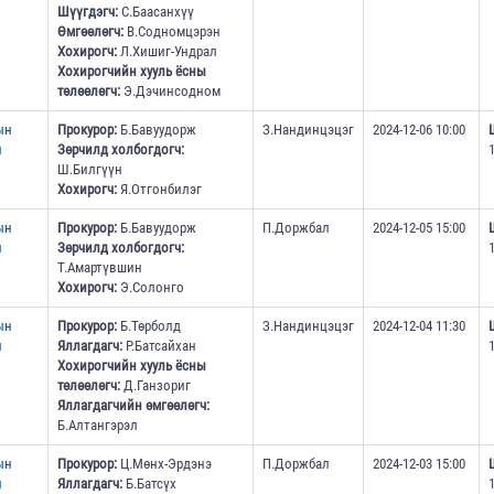
Шүүгдэгч:
С.Баасанхүү
Өмгөөлөгч:
В.Содномцэрэн
Хохирогч:
Л.Хишиг-Ундрал
Хохирогчийн хууль ёсны
төлөөлөгч:
Э.Дэчинсодном
ын
Прокурор:
Б.Бавуудорж
З.Нандинцэцэг
2024-12-06 10:00
н
Зөрчилд холбогдогч:
Ш.Билгүүн
Хохирогч:
Я.Отгонбилэг
ын
Прокурор:
Б.Бавуудорж
П.Доржбал
2024-12-05 15:00
н
Зөрчилд холбогдогч:
Т.Амартүвшин
Хохирогч:
Э.Солонго
ын
Прокурор:
Б.Төрболд
З.Нандинцэцэг
2024-12-04 11:30
н
Яллагдагч:
Р.Батсайхан
Хохирогчийн хууль ёсны
төлөөлөгч:
Д.Ганзориг
Яллагдагчийн өмгөөлөгч:
Б.Алтангэрэл
ын
Прокурор:
Ц.Мөнх-Эрдэнэ
П.Доржбал
2024-12-03 15:00
н
Яллагдагч:
Б.Батсүх