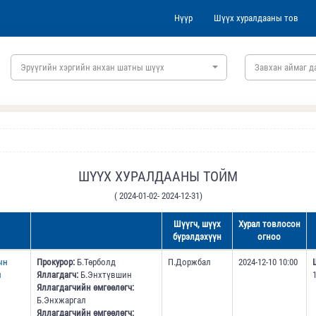
Нүүр
Шүүх хуралдааны тов
Эрүүгийн хэргийн анхан шатны шүүх
Завхан аймаг д
ШҮҮХ ХУРАЛДААНЫ ТОЙМ
( 2024-01-02- 2024-12-31)
Шүүгч, шүүх
Хурал товлосон
бүрэлдэхүүн
огноо
ын
Прокурор:
Б.Төрболд
П.Доржбал
2024-12-10 10:00
н
Яллагдагч:
Б.Энхтүвшин
Яллагдагчийн өмгөөлөгч:
Б.Энхжаргал
Яллагдагчийн өмгөөлөгч: