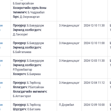
Б.Баатарсайхан
Хохирогчийн хууль ёсны
төлөөлөгч:
Б.Чадраабал
Гэрч:
Д.Оюунжаргал
ын
Прокурор:
Б.Бавуудорж
З.Нандинцэцэг
2024-12-10 11:30
н
Зөрчилд холбогдогч:
Д.Ганзориг
ын
Прокурор:
Б.Бавуудорж
З.Нандинцэцэг
2024-12-10 11:00
н
Зөрчилд холбогдогч:
Б.Байгальмаа
ын
Прокурор:
Б.Бавуудорж
З.Нандинцэцэг
2024-12-03 11:30
н
Зөрчилд холбогдогч:
Р.Пүрэвбаатар
Хохирогч:
Б.Баярмаа
ын
Прокурор:
Б.Төрболд
З.Нандинцэцэг
2024-12-04 11:12
н
Яллагдагч:
Р.Батсайхан
Яллагдагчийн өмгөөлөгч:
Б.Алтангэрэл
ын
Прокурор:
Б.Төрболд
П.Доржбал
2024-12-09 10:00
н
Шүүгдэгч:
О.Батзаяа