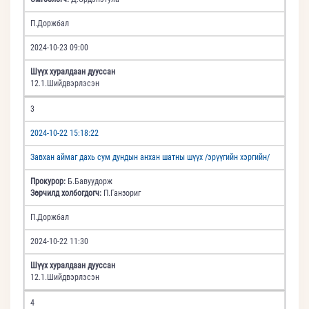
П.Доржбал
2024-10-23 09:00
Шүүх хуралдаан дууссан
12.1.Шийдвэрлэсэн
3
2024-10-22 15:18:22
Завхан аймаг дахь сум дундын анхан шатны шүүх /эрүүгийн хэргийн/
Прокурор:
Б.Бавуудорж
Зөрчилд холбогдогч:
П.Ганзориг
П.Доржбал
2024-10-22 11:30
Шүүх хуралдаан дууссан
12.1.Шийдвэрлэсэн
4