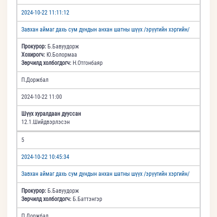
2024-10-22 11:11:12
Завхан аймаг дахь сум дундын анхан шатны шүүх /эрүүгийн хэргийн/
Прокурор:
Б.Бавуудорж
Хохирогч:
Ю.Болормаа
Зөрчилд холбогдогч:
Н.Отгонбаяр
П.Доржбал
2024-10-22 11:00
Шүүх хуралдаан дууссан
12.1.Шийдвэрлэсэн
5
2024-10-22 10:45:34
Завхан аймаг дахь сум дундын анхан шатны шүүх /эрүүгийн хэргийн/
Прокурор:
Б.Бавуудорж
Зөрчилд холбогдогч:
Б.Баттэнгэр
П.Доржбал