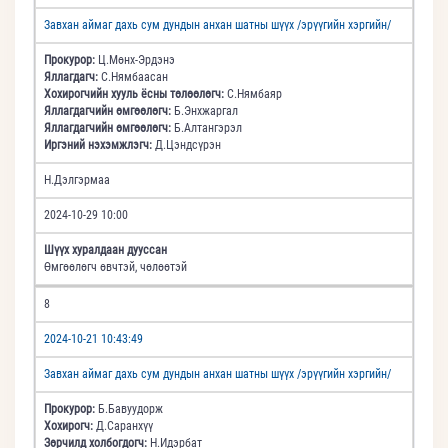
Завхан аймаг дахь сум дундын анхан шатны шүүх /эрүүгийн хэргийн/
Прокурор:
Ц.Мөнх-Эрдэнэ
Яллагдагч:
С.Нямбаасан
Хохирогчийн хууль ёсны төлөөлөгч:
С.Нямбаяр
Яллагдагчийн өмгөөлөгч:
Б.Энхжаргал
Яллагдагчийн өмгөөлөгч:
Б.Алтангэрэл
Иргэний нэхэмжлэгч:
Д.Цэндсүрэн
Н.Дэлгэрмаа
2024-10-29 10:00
Шүүх хуралдаан дууссан
Өмгөөлөгч өвчтэй, чөлөөтэй
8
2024-10-21 10:43:49
Завхан аймаг дахь сум дундын анхан шатны шүүх /эрүүгийн хэргийн/
Прокурор:
Б.Бавуудорж
Хохирогч:
Д.Саранхүү
Зөрчилд холбогдогч:
Н.Идэрбат