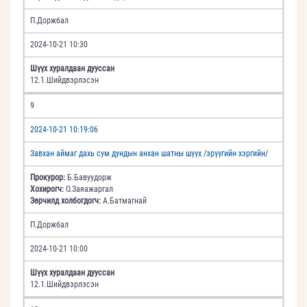
П.Доржбал
2024-10-21 10:30
Шүүх хуралдаан дууссан
12.1.Шийдвэрлэсэн
9
2024-10-21 10:19:06
Завхан аймаг дахь сум дундын анхан шатны шүүх /эрүүгийн хэргийн/
Прокурор:
Б.Бавуудорж
Хохирогч:
О.Заяажаргал
Зөрчилд холбогдогч:
А.Батмагнай
П.Доржбал
2024-10-21 10:00
Шүүх хуралдаан дууссан
12.1.Шийдвэрлэсэн