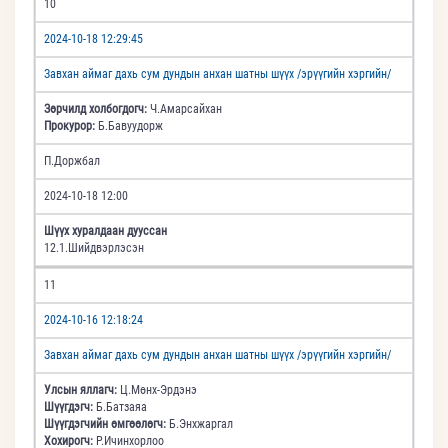
10
2024-10-18 12:29:45
Завхан аймаг дахь сум дундын анхан шатны шүүх /эрүүгийн хэргийн/
Зөрчилд холбогдогч:
Ч.Амарсайхан
Прокурор:
Б.Бавуудорж
П.Доржбал
2024-10-18 12:00
Шүүх хуралдаан дууссан
12.1.Шийдвэрлэсэн
11
2024-10-16 12:18:24
Завхан аймаг дахь сум дундын анхан шатны шүүх /эрүүгийн хэргийн/
Улсын яллагч:
Ц.Мөнх-Эрдэнэ
Шүүгдэгч:
Б.Батзаяа
Шүүгдэгчийн өмгөөлөгч:
Б.Энхжаргал
Хохирогч:
Р.Ичинхорлоо