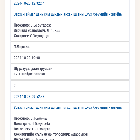
2024-10-23 12:32:34
Завхан аймаг дахь сум дундын анхан шатны шүүх /эрүүгийн хэргийн/
Прокурор:
Б.Бавуудорж
Зөрчилд холбогдогч:
Д.Даваа
Хохирогч:
О.Оюунцэцэг
П.Доржбал
2024-10-23 10:00
Шүүх хуралдаан дууссан
12.1.Шийдвэрлэсэн
2
2024-10-23 09:52:43
Завхан аймаг дахь сум дундын анхан шатны шүүх /эрүүгийн хэргийн/
Прокурор:
Б.Төрболд
Яллагдагч:
Ч.Эрдэнэбат
Өмгөөлөгч:
Б.Энхжаргал
Хохирогчийн хууль ёсны төлөөлөгч:
Адарсүрэн
Өмгөөлөгч:
Д.Эрдэнэтуяа