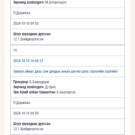
Зөрчилд холбогдогч:
М.Алтангэрэл
П.Доржбал
2024-10-10 09:55
Шүүх хуралдаан дууссан
12.1.Шийдвэрлэсэн
15
2024-10-10 16:43:12
Завхан аймаг дахь сум дундын анхан шатны шүүх /эрүүгийн хэргийн/
Прокурор:
Б.Бавуудорж
Зөрчилд холбогдогч:
Д.Орос
Эрх бүхий албан тушаалтан:
Б.Баатарсүх
П.Доржбал
2024-10-10 09:50
Шүүх хуралдаан дууссан
12.1.Шийдвэрлэсэн