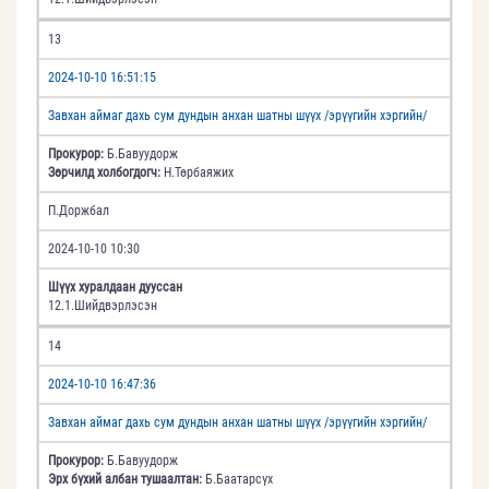
13
2024-10-10 16:51:15
Завхан аймаг дахь сум дундын анхан шатны шүүх /эрүүгийн хэргийн/
Прокурор:
Б.Бавуудорж
Зөрчилд холбогдогч:
Н.Төрбаяжих
П.Доржбал
2024-10-10 10:30
Шүүх хуралдаан дууссан
12.1.Шийдвэрлэсэн
14
2024-10-10 16:47:36
Завхан аймаг дахь сум дундын анхан шатны шүүх /эрүүгийн хэргийн/
Прокурор:
Б.Бавуудорж
Эрх бүхий албан тушаалтан:
Б.Баатарсүх