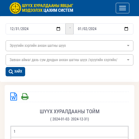
Toggle nav
-
Эрүүгийн хэргийн анхан шатны шүүх
Завхан аймаг дахь сум дундын анхан шатны шүүх /эрүүгийн хэргийн/
ХАЙХ
ШҮҮХ ХУРАЛДААНЫ ТОЙМ
( 2024-01-02- 2024-12-31)
1