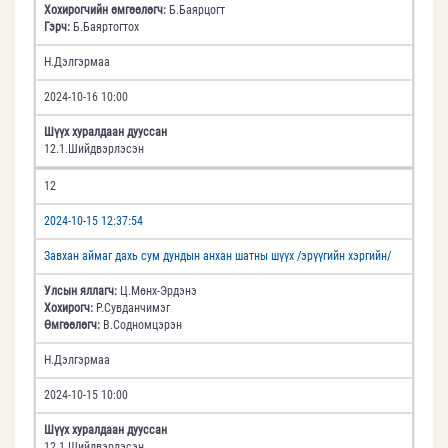
Хохирогчийн өмгөөлөгч:
Б.Баярцогт
Гэрч:
Б.Баяртогтох
Н.Дэлгэрмаа
2024-10-16 10:00
Шүүх хуралдаан дууссан
12.1.Шийдвэрлэсэн
12
2024-10-15 12:37:54
Завхан аймаг дахь сум дундын анхан шатны шүүх /эрүүгийн хэргийн/
Улсын яллагч:
Ц.Мөнх-Эрдэнэ
Хохирогч:
Р.Сувданчимэг
Өмгөөлөгч:
В.Содномцэрэн
Н.Дэлгэрмаа
2024-10-15 10:00
Шүүх хуралдаан дууссан
12.1.Шийдвэрлэсэн