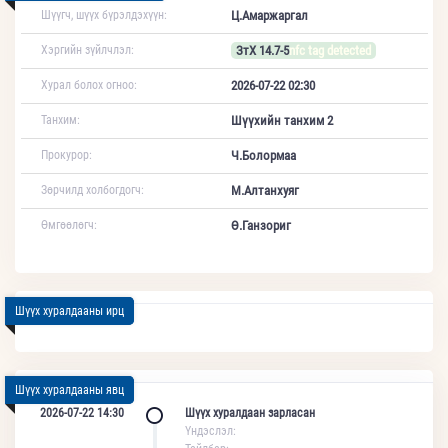
Шүүгч, шүүх бүрэлдэхүүн:
Ц.Амаржаргал
Хэргийн зүйлчлэл:
ЗтХ 14.7-5
nfc tag detected
Хурал болох огноо:
2026-07-22 02:30
Танхим:
Шүүхийн танхим 2
Прокурор:
Ч.Болормаа
Зөрчилд холбогдогч:
М.Алтанхуяг
Өмгөөлөгч:
Ө.Ганзориг
Шүүх хуралдааны ирц
Шүүх хуралдааны явц
2026-07-22 14:30
Шүүх хуралдаан зарласан
Үндэслэл: