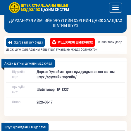
Toggle nav
ДАРХАН-УУЛ АЙМГИЙН ЭРҮҮГИЙН ХЭРГИЙН ДАВЖ ЗААЛДАХ
ШАТНЫ ШҮҮХ
Та энэ товч дээр
Жагсаалт руу буцах
МЭДЭЭЛЭЛ ШИНЭЧЛЭХ
дарж шүүх хуралдааны явцыг цаг тухайд нь мэдэх боломжтой
Анхан шатны шүүхийн мэдээлэл
Дархан-Уул аймаг дахь сум дундын анхан шатны
Шүүхийн
нэр:
шүүх /эрүүгийн хэргийн/
Эрх зүйн
Шийтгэвэр № 1227
акт:
Огноо:
2026-06-17
Шүүх хуралдааны мэдээлэл