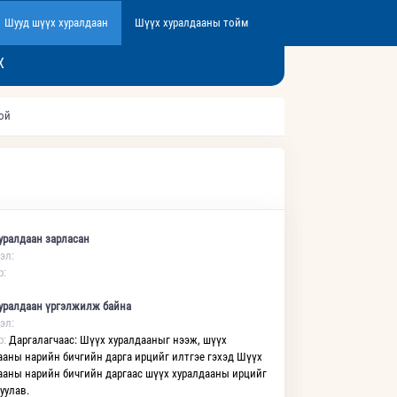
Шууд шүүх хуралдаан
Шүүх хуралдааны тойм
Х
той
уралдаан зарласан
эл:
р:
уралдаан үргэлжилж байна
эл:
р:
Даргалагчаас: Шүүх хуралдааныг нээж, шүүх
ааны нарийн бичгийн дарга ирцийг илтгэе гэхэд Шүүх
ааны нарийн бичгийн даргаас шүүх хуралдааны ирцийг
уулав.