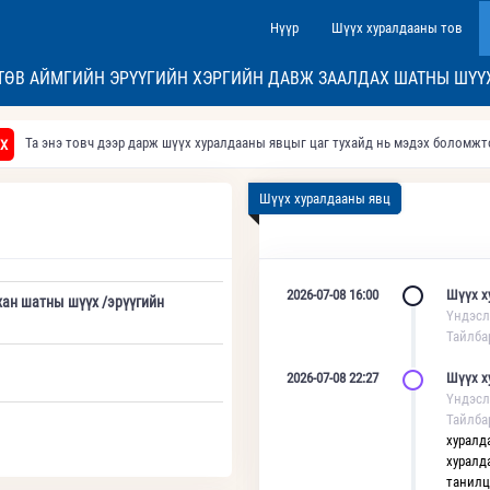
Нүүр
Шүүх хуралдааны тов
ТӨВ АЙМГИЙН ЭРҮҮГИЙН ХЭРГИЙН ДАВЖ ЗААЛДАХ ШАТНЫ ШҮҮ
Та энэ товч дээр дарж шүүх хуралдааны явцыг цаг тухайд нь мэдэх боломж
Х
Шүүх хуралдааны явц
2026-07-08 16:00
Шүүх х
хан шатны шүүх /эрүүгийн
Үндэсл
Тайлба
2026-07-08 22:27
Шүүх х
Үндэсл
Тайлба
хуралд
хуралд
танилц