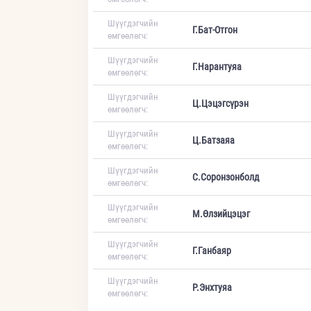
Шүүгдэгчийн
Г.Бат-Отгон
өмгөөлөгч:
Шүүгдэгчийн
Г.Нарантуяа
өмгөөлөгч:
Шүүгдэгчийн
Ц.Цэцэгсүрэн
өмгөөлөгч:
Шүүгдэгчийн
Ц.Батзаяа
өмгөөлөгч:
Шүүгдэгчийн
С.Соронзонболд
өмгөөлөгч:
Шүүгдэгчийн
М.Өлзийцэцэг
өмгөөлөгч:
Шүүгдэгчийн
Г.Ганбаяр
өмгөөлөгч:
Шүүгдэгчийн
Р.Энхтуяа
өмгөөлөгч: