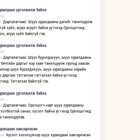
уралдаан үргэлжилж байна
эл:
р:
Даргалагчаас: Шүүх хуралдааны дэгийг танилцуулж
үй зүйл, асуух асуулт байна уу гэхэд Оролцогчид:
н, асуух зүйл байхгүй гэв.
уралдаан үргэлжилж байна
эл:
р:
Даргалагчаас: Шүүх бүрэлдэхүүн, шүүх хуралдааны
 бичгийн даргыг нэр заан танилцуулж хуульд заасан
элээр шүүх бүрэлдэхүүн, шүүх хуралдааны нарийн
н даргаас татгалзах татгалзал байна уу гэхэд
гчид: Татгалзах байхгүй гэв.
уралдаан үргэлжилж байна
эл:
р:
Даргалагчаас: Оролцогч нарт шүүх хуралдааны
 холбоотой санал, хүсэлт байна уу гэхэд Оролцогчид:
а танилцуулав.
уралдаан завсарласан
эл:
Хүсэлт хэлэлцэхээр шүүх хуралдаан завсарласан