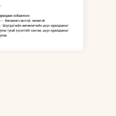
р:
уралдаан хойшилсон
эл:
Өмгөөлөгч өвчтэй, чөлөөтэй
р:
Шүүгдэгчийн өмгөөлөгчийн шүүх хуралдааныг
улах тухай хүсэлтийг хангаж, шүүх хуралдааныг
улав.