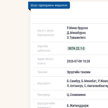
Шүүх хуралдааны мэдээлэл
Р.Мөнх-Эрдэнэ
Шүүгч, шүүх
Д.Мөнхбүрэн
бүрэлдэхүүн:
З.Түвшинтөгс
Хэргийн
ЭХТА 22.1-2
зүйлчлэл:
Хурал болох
2026-07-08 10:28
огноо:
Танхим:
Эрүүгийн танхим
Б.Самбуу, Б.Мөнхбат, Р.Жам
Шүүгдэгч:
Л.Алтансүх, С.Амгаланбаатар
Прокурор:
Ц.Сонинмөнх
Шүүгдэгчийн
Б.Жигмэддорж
өмгөөлөгч: