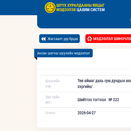
Жагсаалт руу буцах
МЭДЭЭЛЭЛ ШИНЭЧЛЭ
Анхан шатны шүүхийн мэдээлэл
Төв аймаг дахь сум дундын ан
Шүүхийн
нэр:
хэргийн/
Эрх зүйн
Шийтгэх тогтоол № 222
акт:
Огноо:
2026-04-27