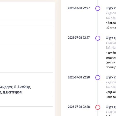
2026-07-08 22:27
Шүүх х
Үндэсл
Тайлба
ойлгоог
Ойлгосо
2026-07-08 22:27
Шүүх х
Үндэсл
Тайлба
нарийн
үндэсл
бичгий
Оролцо
2026-07-08 22:28
Шүүх х
Үндэсл
ъяндорж, Л.Анхбаяр,
Тайлба
, Д.Цогтгэрэл
ирцтэй
Санала
2026-07-08 22:28
Шүүх х
Үндэсл