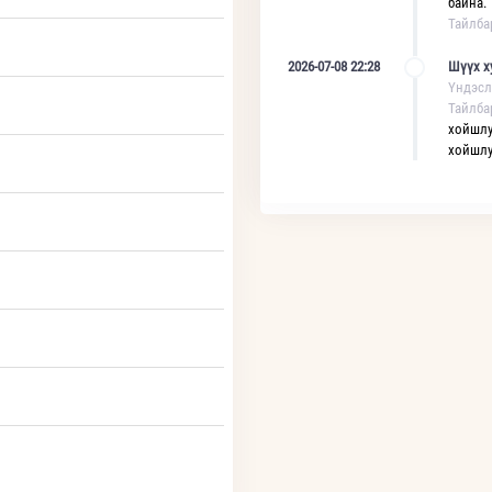
байна.
Тайлба
2026-07-08 22:28
Шүүх х
Үндэсл
Тайлба
хойшлу
хойшлу