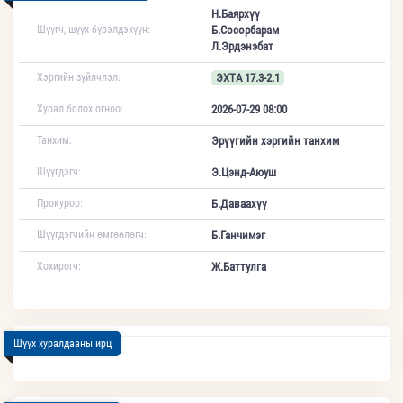
Н.Баярхүү
Шүүгч, шүүх бүрэлдэхүүн:
Б.Сосорбарам
Л.Эрдэнэбат
Хэргийн зүйлчлэл:
ЭХТА 17.3-2.1
Хурал болох огноо:
2026-07-29 08:00
Танхим:
Эрүүгийн хэргийн танхим
Шүүгдэгч:
Э.Цэнд-Аюуш
Прокурор:
Б.Даваахүү
Шүүгдэгчийн өмгөөлөгч:
Б.Ганчимэг
Хохирогч:
Ж.Баттулга
Шүүх хуралдааны ирц