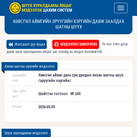
Toggle nav
ХӨВСГӨЛ АЙМГИЙН ЭРҮҮГИЙН ХЭРГИЙН ДАВЖ ЗААЛДАХ
ШАТНЫ ШҮҮХ
Та энэ товч дээр
Жагсаалт руу буцах
МЭДЭЭЛЭЛ ШИНЭЧЛЭХ
дарж шүүх хуралдааны явцыг цаг тухайд нь мэдэх боломжтой
Анхан шатны шүүхийн мэдээлэл
Хөвсгөл аймаг дахь сум дундын анхан шатны шүүх
Шүүхийн
нэр:
/эрүүгийн хэргийн/
Эрх зүйн
Шийтгэх тогтоол № 245
акт:
Огноо:
2026-05-29
Шүүх хуралдааны мэдээлэл