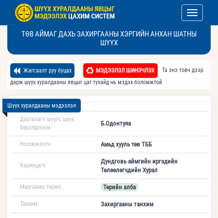
Toggle nav
ТӨВ АЙМАГ ДАХЬ ЗАХИРГААНЫ ХЭРГИЙН АНХАН ШАТНЫ
ШҮҮХ
Та энэ товч дээр
Жагсаалт руу буцах
МЭДЭЭЛЭЛ ШИНЭЧЛЭХ
дарж шүүх хуралдааны явцыг цаг тухайд нь мэдэх боломжтой
Шүүх хуралдааны мэдээлэл
Даргалагч шүүгч, шүүх
Б.Одонтуяа
бүрэлдэхүүн:
Нэхэмжлэгч:
Амьд хууль төв ТББ
Дундговь аймгийн иргэдийн
Хариуцагч:
Төлөөлөгчдийн Хурал
Маргааны төрөл:
Төрийн алба
Танхим:
Захиргааны танхим