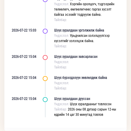
Үндэслэл:
Хэргийн оролцогч, тэдгээрийн
төлөөлөгч, өмгөөлөгчөөс гаргах хүсэлт
байгаа эсэхийг тодруулж байна.
Тайлбар:
2026-07-22 15:03
Шүүх хуралдаан үргэлжилж байна
Үндэслэл:
Урьдчилсан хэлэлцүүлгээр
хүсэлтийг хэлэлцэж байна.
Тайлбар:
2026-07-22 15:04
Шүүх хуралдаан завсарласан
Үндэслэл:
Тайлбар:
2026-07-22 15:04
Шүүх бүрэлдэхүүн зөвлөлдөж байна
Үндэслэл:
Тайлбар:
2026-07-22 15:04
Шүүх хуралдаан дууссан
Үндэслэл:
Шүүх хуралдааныг товлосон
Тайлбар:
2026 оны 08 дугаар сарын 12-ны
өдрийн 14 цаг 30 минутад товлов