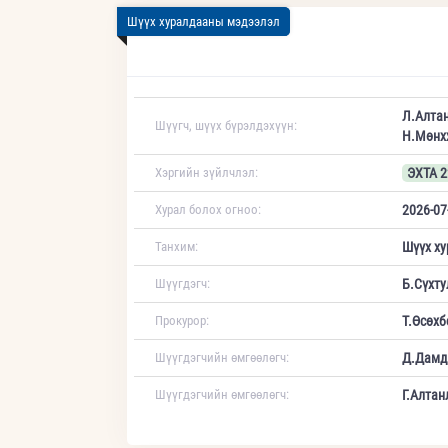
Шүүх хуралдааны мэдээлэл
Л.Алта
Шүүгч, шүүх бүрэлдэхүүн:
Н.Мөнх
Хэргийн зүйлчлэл:
ЭХТА 2
Хурал болох огноо:
2026-07
Танхим:
Шүүх ху
Шүүгдэгч:
Б.Сүхту
Прокурор:
Т.Өсөхб
Шүүгдэгчийн өмгөөлөгч:
Д.Дамд
Шүүгдэгчийн өмгөөлөгч:
Г.Алтан