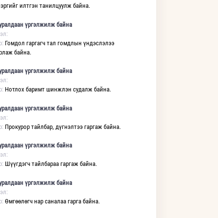
хэргийг илтгэн танилцуулж байна.
уралдаан үргэлжилж байна
эл:
р:
Гомдол гаргагч тал гомдлын үндэслэлээ
рлаж байна.
уралдаан үргэлжилж байна
эл:
р:
Нотлох баримт шинжлэн судалж байна.
уралдаан үргэлжилж байна
эл:
р:
Прокурор тайлбар, дүгнэлтээ гаргаж байна.
уралдаан үргэлжилж байна
эл:
р:
Шүүгдэгч тайлбараа гаргаж байна.
уралдаан үргэлжилж байна
эл:
р:
Өмгөөлөгч нар саналаа гарга байна.