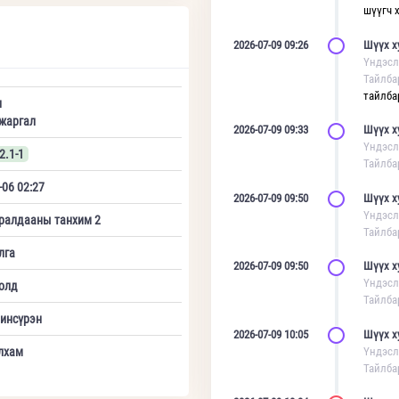
шүүгч 
2026-07-09 09:26
Шүүх х
Үндэсл
Тайлба
тайлба
н
жаргал
2026-07-09 09:33
Шүүх х
Үндэсл
2.1-1
Тайлба
-06 02:27
2026-07-09 09:50
Шүүх х
Үндэсл
ралдааны танхим 2
Тайлба
лга
2026-07-09 09:50
Шүүх х
Үндэсл
олд
Тайлба
инсүрэн
2026-07-09 10:05
Шүүх х
лхам
Үндэсл
Тайлба