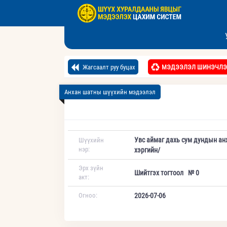
Жагсаалт руу буцах
МЭДЭЭЛЭЛ ШИНЭЧЛЭ
Анхан шатны шүүхийн мэдээлэл
Увс аймаг дахь сум дундын ан
Шүүхийн
нэр:
хэргийн/
Эрх зүйн
Шийтгэх тогтоол № 0
акт:
Огноо:
2026-07-06