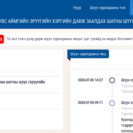
Нүүр
Шүүх хуралдааны тов
УВС АЙМГИЙН ЭРҮҮГИЙН ХЭРГИЙН ДАВЖ ЗААЛДАХ ШАТНЫ ШҮҮ
Та энэ товч дээр дарж шүүх хуралдааны явцыг цаг тухайд нь мэдэх боломж
Х
Шүүх хуралдааны явц
2026-07-06 14:27
Шүүх х
хан шатны шүүх /эрүүгийн
Үндэсл
Тайлба
2026-07-09 09:11
Шүүх х
Үндэсл
Тайлба
бүрэлд
тодруу
хэлэлц