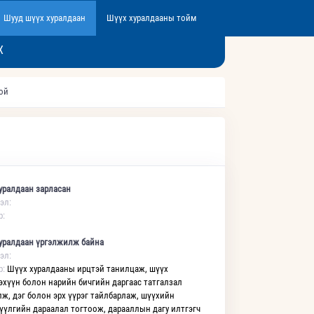
Шууд шүүх хуралдаан
Шүүх хуралдааны тойм
Х
той
уралдаан зарласан
эл:
р:
уралдаан үргэлжилж байна
эл:
р:
Шүүх хуралдааны ирцтэй танилцаж, шүүх
эхүүн болон нарийн бичгийн даргаас татгалзал
лж, дэг болон эрх үүрэг тайлбарлаж, шүүхийн
үүлгийн дараалал тогтоож, дарааллын дагу илтгэгч