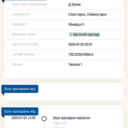
Шүүгч, шүүх бүрэлдэхүүн:
Д.Хулан
Нэхэмжлэгч:
О.Батгэрэл, О.Мөнхгэрэл
Хариуцагч:
У.Баярцогт
Маргааны төрөл:
1. Иргэний хуулиар
Хурал болох огноо:
2026-07-22 02:01
Хэргийн индекс:
192/2026/0000/и
Танхим:
Танхим 1
Шүүх хуралдааны ирц
Шүүх хуралдааны явц
2026-07-03 13:00
Шүүх хуралдаан зарласан
Үндэслэл: