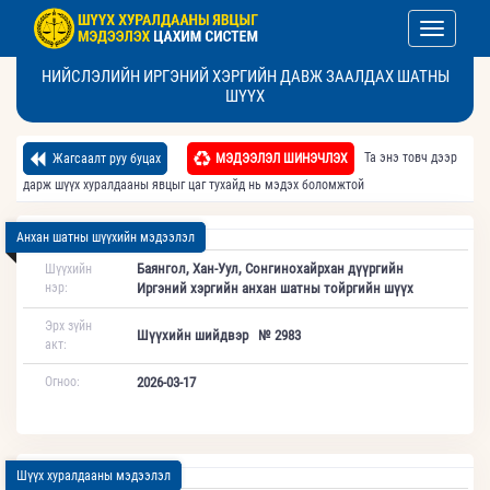
Toggle nav
НИЙСЛЭЛИЙН ИРГЭНИЙ ХЭРГИЙН ДАВЖ ЗААЛДАХ ШАТНЫ
ШҮҮХ
Та энэ товч дээр
Жагсаалт руу буцах
МЭДЭЭЛЭЛ ШИНЭЧЛЭХ
дарж шүүх хуралдааны явцыг цаг тухайд нь мэдэх боломжтой
Анхан шатны шүүхийн мэдээлэл
Баянгол, Хан-Уул, Сонгинохайрхан дүүргийн
Шүүхийн
нэр:
Иргэний хэргийн анхан шатны тойргийн шүүх
Эрх зүйн
Шүүхийн шийдвэр № 2983
акт:
Огноо:
2026-03-17
Шүүх хуралдааны мэдээлэл