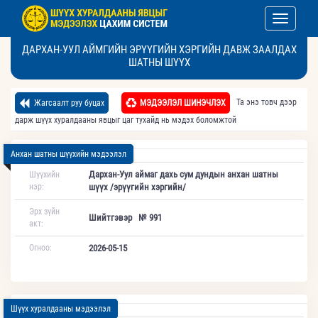
Toggle nav
ДАРХАН-УУЛ АЙМГИЙН ЭРҮҮГИЙН ХЭРГИЙН ДАВЖ ЗААЛДАХ
ШАТНЫ ШҮҮХ
Та энэ товч дээр
Жагсаалт руу буцах
МЭДЭЭЛЭЛ ШИНЭЧЛЭХ
дарж шүүх хуралдааны явцыг цаг тухайд нь мэдэх боломжтой
Анхан шатны шүүхийн мэдээлэл
Дархан-Уул аймаг дахь сум дундын анхан шатны
Шүүхийн
нэр:
шүүх /эрүүгийн хэргийн/
Эрх зүйн
Шийтгэвэр № 991
акт:
Огноо:
2026-05-15
Шүүх хуралдааны мэдээлэл