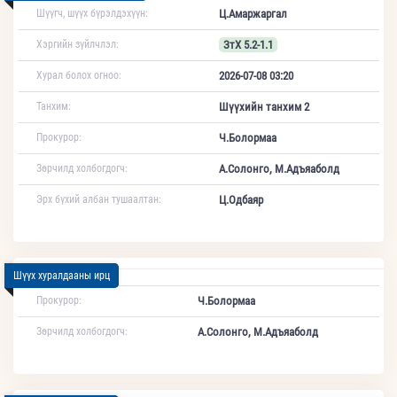
Шүүгч, шүүх бүрэлдэхүүн:
Ц.Амаржаргал
Хэргийн зүйлчлэл:
ЗтХ 5.2-1.1
Хурал болох огноо:
2026-07-08 03:20
Танхим:
Шүүхийн танхим 2
Прокурор:
Ч.Болормаа
Зөрчилд холбогдогч:
А.Солонго, М.Адъяаболд
Эрх бүхий албан тушаалтан:
Ц.Одбаяр
Шүүх хуралдааны ирц
Прокурор:
Ч.Болормаа
Зөрчилд холбогдогч:
А.Солонго, М.Адъяаболд