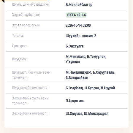
Шүүгч, шүүх бүрэлдэхүүн:
Б.Манлайбаатар
Хэргийн зүйлчлэл:
ЭХТА 12.1-4
Хурал болох огноо:
2026-10-14 02:00
Танхим:
Шүүхийн танхим 2
Прокурор:
Б.Энхтулга
М.Мөнхбаяр, Б.Тэмүүлэн,
Шүүгдэгч:
Ү.Хүслэн
М.Нандинцэцэг, Б.Саруулзаяа,
Шүүгчдэгчийн хууль ёсны
төлөөлөгч:
З.Болдсайхан
Шүүгдэгчийн өмгөөлөгч:
Б.Содболд, Ч.Булган, Л.Цуурай
Хохирогчийн хууль ёсны
П.Цэцэгмаа
төлөөлөгч:
Хохирогчийн өмгөөлөгч:
Ш.Оюумаа, Ш.Мөнхцацрал