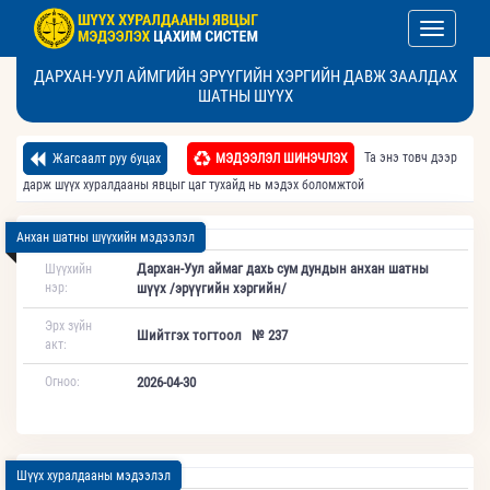
Toggle nav
ДАРХАН-УУЛ АЙМГИЙН ЭРҮҮГИЙН ХЭРГИЙН ДАВЖ ЗААЛДАХ
ШАТНЫ ШҮҮХ
Та энэ товч дээр
Жагсаалт руу буцах
МЭДЭЭЛЭЛ ШИНЭЧЛЭХ
дарж шүүх хуралдааны явцыг цаг тухайд нь мэдэх боломжтой
Анхан шатны шүүхийн мэдээлэл
Дархан-Уул аймаг дахь сум дундын анхан шатны
Шүүхийн
нэр:
шүүх /эрүүгийн хэргийн/
Эрх зүйн
Шийтгэх тогтоол № 237
акт:
Огноо:
2026-04-30
Шүүх хуралдааны мэдээлэл