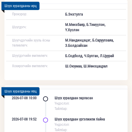
Шүүх хуралдааны ирц
Прокурор:
Б.Энхтулга
М.Мөнхбаяр, Б.Тэмүүлэн,
Шүүгдэгч:
Ү.Хүслэн
М.Нандинцэцэг, Б.Саруулзаяа,
Шүүгчдэгчийн хууль ёсны
төлөөлөгч:
З.Болдсайхан
Шүүгдэгчийн өмгөөлөгч:
Б.Содболд, Ч.Булган, Л.Цуурай
Хохирогчийн өмгөөлөгч:
Ш.Оюумаа, Ш.Мөнхцацрал
Шүүх хуралдааны явц
2026-07-08 10:00
Шүүх хуралдаан зарласан
Үндэслэл:
Тайлбар:
2026-07-08 19:52
Шүүх хуралдаан үргэлжилж байна
Үндэслэл:
Тайлбар: