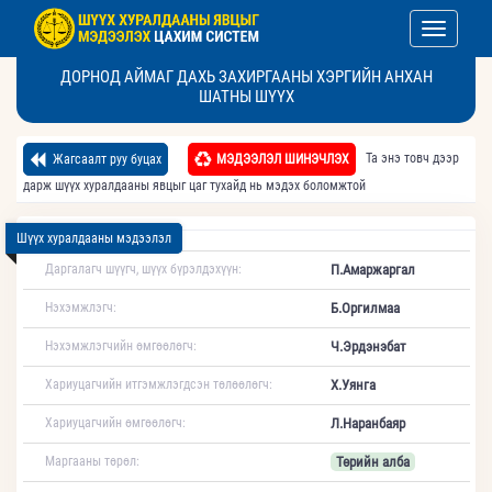
Toggle nav
ДОРНОД АЙМАГ ДАХЬ ЗАХИРГААНЫ ХЭРГИЙН АНХАН
ШАТНЫ ШҮҮХ
Та энэ товч дээр
Жагсаалт руу буцах
МЭДЭЭЛЭЛ ШИНЭЧЛЭХ
дарж шүүх хуралдааны явцыг цаг тухайд нь мэдэх боломжтой
Шүүх хуралдааны мэдээлэл
Даргалагч шүүгч, шүүх бүрэлдэхүүн:
П.Амаржаргал
Нэхэмжлэгч:
Б.Оргилмаа
Нэхэмжлэгчийн өмгөөлөгч:
Ч.Эрдэнэбат
Хариуцагчийн итгэмжлэгдсэн төлөөлөгч:
Х.Уянга
Хариуцагчийн өмгөөлөгч:
Л.Наранбаяр
Маргааны төрөл:
Төрийн алба