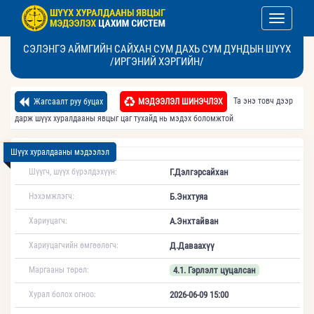
Toggle nav
СЭЛЭНГЭ АЙМГИЙН САЙХАН СУМ ДАХЬ СУМ ДУНДЫН ШҮҮХ
/ИРГЭНИЙ ХЭРГИЙН/
Та энэ товч дээр
Жагсаалт руу буцах
МЭДЭЭЛЭЛ ШИНЭЧЛЭХ
дарж шүүх хуралдааны явцыг цаг тухайд нь мэдэх боломжтой
Шүүх хуралдааны мэдээлэл
Шүүгч, шүүх бүрэлдэхүүн:
Г.Дэлгэрсайхан
Нэхэмжлэгч:
Б.Энхтуяа
Хариуцагч:
А.Энхтайван
Хариуцагчийн өмгөөлөгч:
Д.Даваахүү
Маргааны төрөл:
4.1. Гэрлэлт цуцалсан
Хурал болох огноо:
2026-06-09 15:00