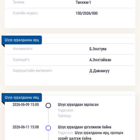
Танхим:
Танхим-1
Хэргийн индекс:
150/2026/000
Шүүх хуралдааны ирц
Нэхэмжлэгч:
Б.Энхтуяа
Хариуцагч:
А.Энхтайван
Хариуцагчийн өмгөөлөгч:
Д.Даваахүү
Шүүх хуралдааны явц
2026-06-09 15:00
Шүүх хуралдаан зарласан
Үндэслэл:
Тайлбар:
2026-06-11 15:08
Шүүх хуралдаан үргэлжилж байна
Үндэслэл:
Шүүх хуралдааны ирц, оролцох
эрхийг шалгаж байна.