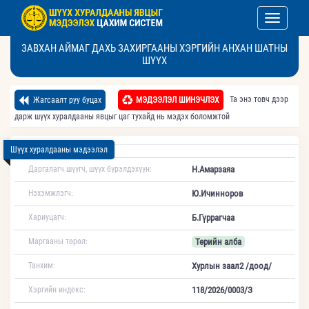
Toggle nav
ЗАВХАН АЙМАГ ДАХЬ ЗАХИРГААНЫ ХЭРГИЙН АНХАН ШАТНЫ
ШҮҮХ
Та энэ товч дээр
Жагсаалт руу буцах
МЭДЭЭЛЭЛ ШИНЭЧЛЭХ
дарж шүүх хуралдааны явцыг цаг тухайд нь мэдэх боломжтой
Шүүх хуралдааны мэдээлэл
Даргалагч шүүгч, шүүх бүрэлдэхүүн:
Н.Амарзаяа
Нэхэмжлэгч:
Ю.Ичинноров
Хариуцагч:
Б.Гүррагчаа
Маргааны төрөл:
Төрийн алба
Танхим:
Хурлын заал2 /доод/
Хэргийн индекс:
118/2026/0003/З