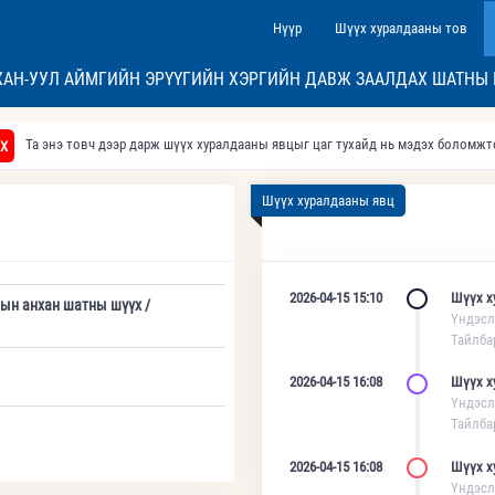
Нүүр
Шүүх хуралдааны тов
АН-УУЛ АЙМГИЙН ЭРҮҮГИЙН ХЭРГИЙН ДАВЖ ЗААЛДАХ ШАТНЫ
Та энэ товч дээр дарж шүүх хуралдааны явцыг цаг тухайд нь мэдэх боломж
Х
Шүүх хуралдааны явц
2026-04-15 15:10
Шүүх х
дын анхан шатны шүүх /
Үндэсл
Тайлба
2026-04-15 16:08
Шүүх х
Үндэсл
Тайлба
2026-04-15 16:08
Шүүх х
Үндэсл