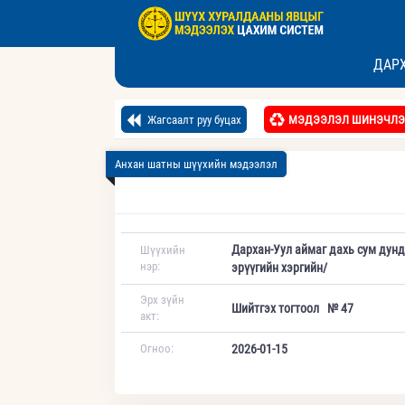
ДАРХ
Жагсаалт руу буцах
МЭДЭЭЛЭЛ ШИНЭЧЛЭ
Анхан шатны шүүхийн мэдээлэл
Дархан-Уул аймаг дахь сум дун
Шүүхийн
нэр:
эрүүгийн хэргийн/
Эрх зүйн
Шийтгэх тогтоол № 47
акт:
Огноо:
2026-01-15