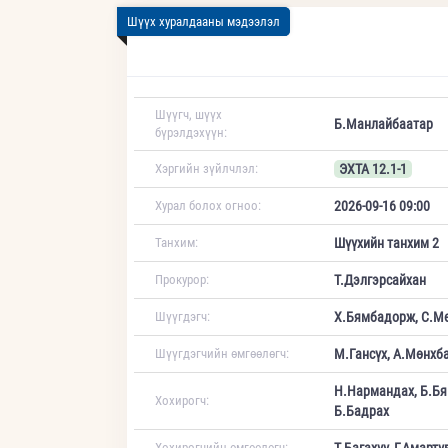
Шүүх хуралдааны мэдээлэл
Шүүгч, шүүх
Б.Манлайбаатар
бүрэлдэхүүн:
Хэргийн зүйлчлэл:
ЭХТА 12.1-1
Хурал болох огноо:
2026-09-16 09:00
Танхим:
Шүүхийн танхим 2
Прокурор:
Т.Дэлгэрсайхан
Шүүгдэгч:
Х.Бямбадорж, С.М
Шүүгдэгчийн өмгөөлөгч:
М.Гансүх, А.Мөнхб
Н.Нармандах, Б.Бям
Хохирогч:
Б.Бадрах
Хохирогчийн өмгөөлөгч:
Т.Багахүү, Г.Амарт