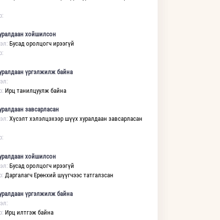
р:
уралдаан хойшилсон
эл:
Бусад оролцогч ирээгүй
р:
уралдаан үргэлжилж байна
эл:
р:
Ирц танилцуулж байна
уралдаан завсарласан
эл:
Хүсэлт хэлэлцэхээр шүүх хуралдаан завсарласан
р:
уралдаан хойшилсон
эл:
Бусад оролцогч ирээгүй
р:
Даргалагч Ерөнхий шүүгчээс татгалзсан
уралдаан үргэлжилж байна
эл:
р:
Ирц илтгэж байна