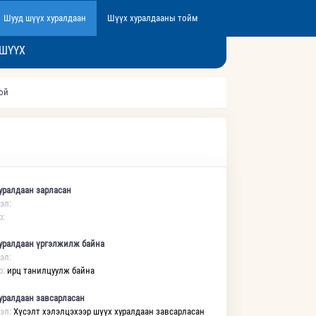
Шууд шүүх хуралдаан
Шүүх хуралдааны тойм
 ШҮҮХ
той
уралдаан зарласан
эл:
р:
уралдаан үргэлжилж байна
эл:
р:
ирц танилцуулж байна
уралдаан завсарласан
эл:
Хүсэлт хэлэлцэхээр шүүх хуралдаан завсарласан