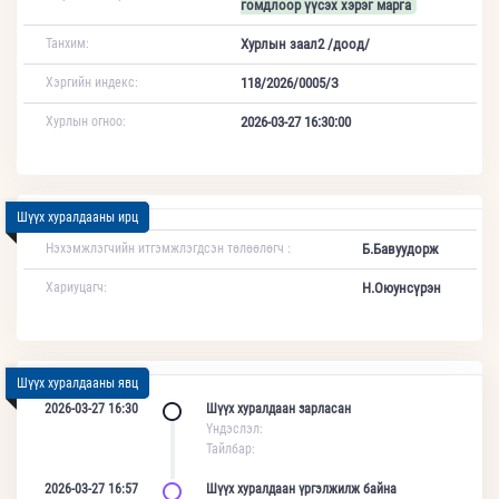
гомдлоор үүсэх хэрэг марга
Танхим:
Хурлын заал2 /доод/
Хэргийн индекс:
118/2026/0005/З
Хурлын огноо:
2026-03-27 16:30:00
Шүүх хуралдааны ирц
Нэхэмжлэгчийн итгэмжлэгдсэн төлөөлөгч :
Б.Бавуудорж
Хариуцагч:
Н.Оюунсүрэн
Шүүх хуралдааны явц
2026-03-27 16:30
Шүүх хуралдаан зарласан
Үндэслэл:
Тайлбар:
2026-03-27 16:57
Шүүх хуралдаан үргэлжилж байна