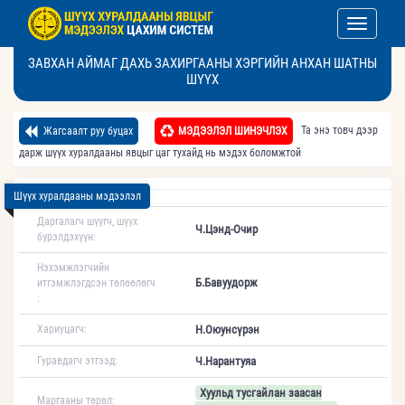
Toggle nav
ЗАВХАН АЙМАГ ДАХЬ ЗАХИРГААНЫ ХЭРГИЙН АНХАН ШАТНЫ
ШҮҮХ
Та энэ товч дээр
Жагсаалт руу буцах
МЭДЭЭЛЭЛ ШИНЭЧЛЭХ
дарж шүүх хуралдааны явцыг цаг тухайд нь мэдэх боломжтой
Шүүх хуралдааны мэдээлэл
Даргалагч шүүгч, шүүх
Ч.Цэнд-Очир
бүрэлдэхүүн:
Нэхэмжлэгчийн
Б.Бавуудорж
итгэмжлэгдсэн төлөөлөгч
:
Хариуцагч:
Н.Оюунсүрэн
Гуравдагч этгээд:
Ч.Нарантуяа
Хуульд тусгайлан заасан
Маргааны төрөл: