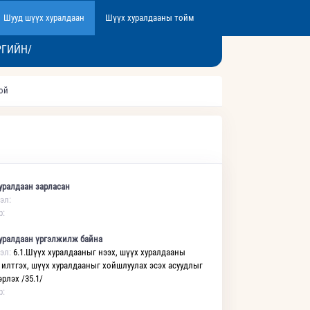
Шууд шүүх хуралдаан
Шүүх хуралдааны тойм
РГИЙН/
той
уралдаан зарласан
эл:
р:
уралдаан үргэлжилж байна
эл:
6.1.Шүүх хуралдааныг нээх, шүүх хуралдааны
 илтгэх, шүүх хуралдааныг хойшлуулах эсэх асуудлыг
рлэх /35.1/
р: