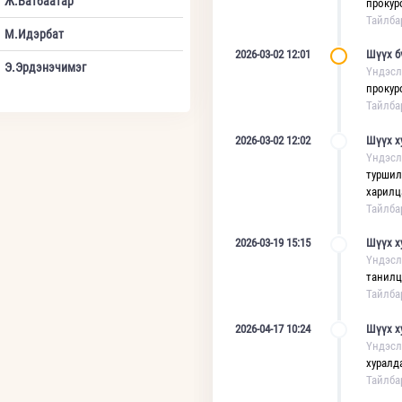
Ж.Батбаатар
прокур
Тайлба
М.Идэрбат
2026-03-02 12:01
Шүүх б
Э.Эрдэнэчимэг
Үндэсл
прокур
Тайлба
2026-03-02 12:02
Шүүх х
Үндэсл
туршил
харилц
Тайлба
2026-03-19 15:15
Шүүх х
Үндэсл
танилц
Тайлба
2026-04-17 10:24
Шүүх х
Үндэсл
хуралд
Тайлба