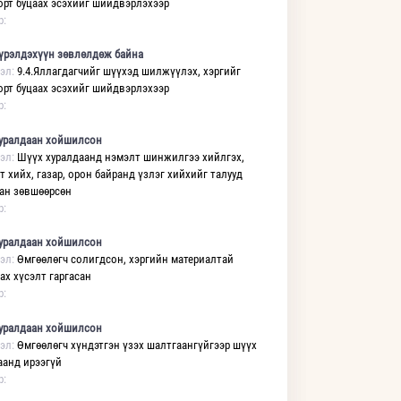
орт буцаах эсэхийг шийдвэрлэхээр
р:
үрэлдэхүүн зөвлөлдөж байна
эл:
9.4.Яллагдагчийг шүүхэд шилжүүлэх, хэргийг
орт буцаах эсэхийг шийдвэрлэхээр
р:
уралдаан хойшилсон
эл:
Шүүх хуралдаанд нэмэлт шинжилгээ хийлгэх,
т хийх, газар, орон байранд үзлэг хийхийг талууд
ан зөвшөөрсөн
р:
уралдаан хойшилсон
эл:
Өмгөөлөгч солигдсон, хэргийн материалтай
ах хүсэлт гаргасан
р:
уралдаан хойшилсон
эл:
Өмгөөлөгч хүндэтгэн үзэх шалтгаангүйгээр шүүх
аанд ирээгүй
р: