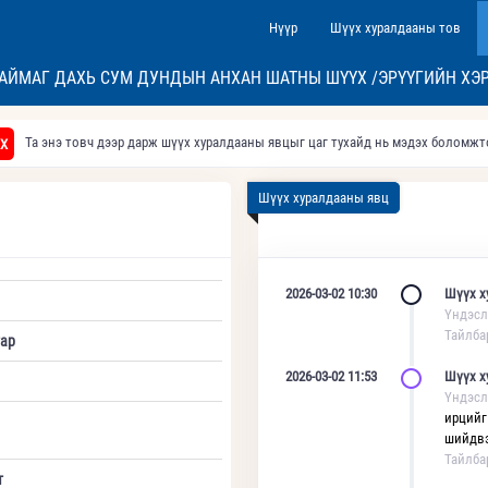
Нүүр
Шүүх хуралдааны тов
АЙМАГ ДАХЬ СУМ ДУНДЫН АНХАН ШАТНЫ ШҮҮХ /ЭРҮҮГИЙН ХЭ
Та энэ товч дээр дарж шүүх хуралдааны явцыг цаг тухайд нь мэдэх боломж
Х
Шүүх хуралдааны явц
2026-03-02 10:30
Шүүх х
Үндэсл
Тайлба
ар
2026-03-02 11:53
Шүүх х
Үндэсл
ирцийг
шийдвэ
Тайлба
т