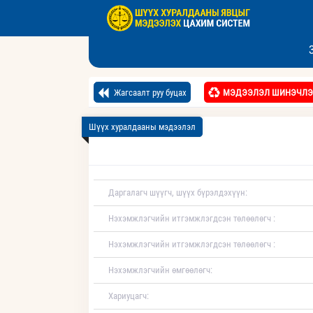
Жагсаалт руу буцах
МЭДЭЭЛЭЛ ШИНЭЧЛЭ
Шүүх хуралдааны мэдээлэл
Даргалагч шүүгч, шүүх бүрэлдэхүүн:
Нэхэмжлэгчийн итгэмжлэгдсэн төлөөлөгч :
Нэхэмжлэгчийн итгэмжлэгдсэн төлөөлөгч :
Нэхэмжлэгчийн өмгөөлөгч:
Хариуцагч: