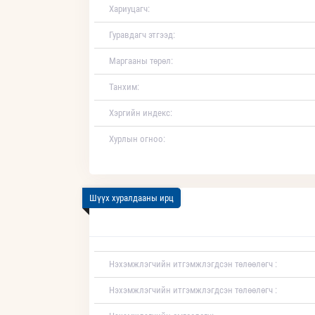
Хариуцагч:
Гуравдагч этгээд:
Маргааны төрөл:
Танхим:
Хэргийн индекс:
Хурлын огноо:
Шүүх хуралдааны ирц
Нэхэмжлэгчийн итгэмжлэгдсэн төлөөлөгч :
Нэхэмжлэгчийн итгэмжлэгдсэн төлөөлөгч :