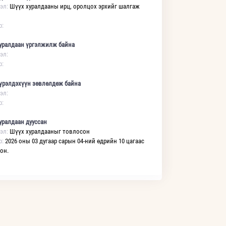
эл:
Шүүх хуралдааны ирц, оролцох эрхийг шалгаж
р:
уралдаан үргэлжилж байна
эл:
р:
үрэлдэхүүн зөвлөлдөж байна
эл:
р:
уралдаан дууссан
эл:
Шүүх хуралдааныг товлосон
р:
2026 оны 03 дугаар сарын 04-ний өдрийн 10 цагаас
он.