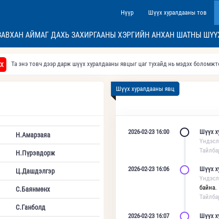
Нүүр
Шүүх хуралдааны тов
ЗАВХАН АЙМАГ ДАХЬ ЗАХИРГААНЫ ХЭРГИЙН АНХАН ШАТНЫ ШҮҮ
Та энэ товч дээр дарж шүүх хуралдааны явцыг цаг тухайд нь мэдэх боломж
Х
Шүүх хуралдааны явц
2026-02-23 16:00
Шүүх х
Н.Амарзаяа
Үндэсл
Тайлба
Н.Пүрэвдорж
2026-02-23 16:06
Шүүх х
Ц.Дашдэлгэр
Үндэсл
байна.
С.Баянмөнх
Тайлба
С.Ганболд
2026-02-23 16:07
Шүүх х