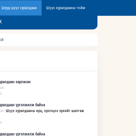
Шууд шүүх хуралдаан
Шүүх хуралдааны тойм
Х
той
уралдаан зарласан
эл:
р:
уралдаан үргэлжилж байна
эл:
Шүүх хуралдааны ирц, оролцох эрхийг шалгаж
р:
уралдаан үргэлжилж байна