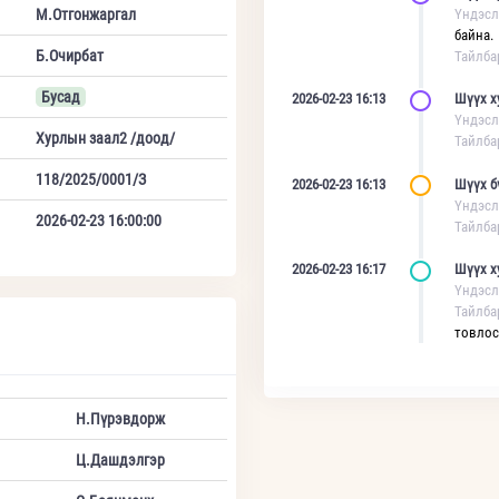
М.Отгонжаргал
Үндэсл
байна.
Б.Очирбат
Тайлба
Бусад
2026-02-23 16:13
Шүүх х
Үндэсл
Хурлын заал2 /доод/
Тайлба
118/2025/0001/З
2026-02-23 16:13
Шүүх б
Үндэсл
2026-02-23 16:00:00
Тайлба
2026-02-23 16:17
Шүүх х
Үндэсл
Тайлба
товлос
Н.Пүрэвдорж
Ц.Дашдэлгэр