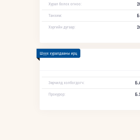
Хурал болох огноо:
2
Танхим:
Б
Хэргийн дугаар:
2
Шүүх хуралдааны ирц
Зөрчилд холбогдогч:
Б.
Прокурор:
Б.