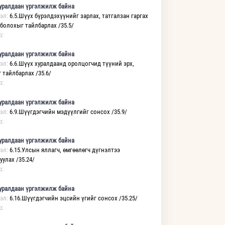
уралдаан үргэлжилж байна
эл:
6.5.Шүүх бүрэлдэхүүнийг зарлах, татгалзан гаргах
 болохыг тайлбарлах /35.5/
р:
уралдаан үргэлжилж байна
эл:
6.6.Шүүх хуралдаанд оролцогчид түүний эрх,
 тайлбарлах /35.6/
р:
уралдаан үргэлжилж байна
эл:
6.9.Шүүгдэгчийн мэдүүлгийг сонсох /35.9/
р:
уралдаан үргэлжилж байна
эл:
6.15.Улсын яллагч, өмгөөлөгч дүгнэлтээ
уулах /35.24/
р:
уралдаан үргэлжилж байна
эл:
6.16.Шүүгдэгчийн эцсийн үгийг сонсох /35.25/
р: