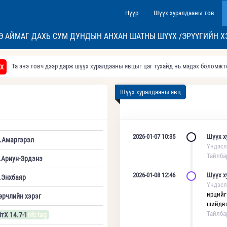
Нүүр
Шүүх хуралдааны тов
Э АЙМАГ ДАХЬ СУМ ДУНДЫН АНХАН ШАТНЫ ШҮҮХ /ЭРҮҮГИЙН Х
Та энэ товч дээр дарж шүүх хуралдааны явцыг цаг тухайд нь мэдэх боломж
Х
Шүүх хуралдааны явц
2026-01-07 10:35
Шүүх х
.Амаргэрэл
Үндэсл
Тайлба
.Ариун-Эрдэнэ
2026-01-08 12:46
Шүүх х
.Энхбаяр
Үндэсл
ирцийг
өрчлийн хэрэг
шийдвэ
Тайлба
ЗтХ 14.7-1
nfc tag