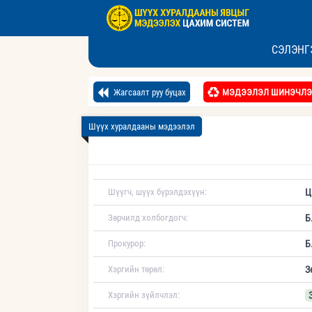
СЭЛЭНГ
Жагсаалт руу буцах
МЭДЭЭЛЭЛ ШИНЭЧЛЭ
Шүүх хуралдааны мэдээлэл
Шүүгч, шүүх бүрэлдэхүүн:
Ц
Зөрчилд холбогдогч:
Б
Прокурор:
Б
Хэргийн төрөл:
З
Хэргийн зүйлчлэл: