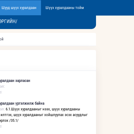
Шууд шүүх хуралдаан
Шүүх хуралдааны тойм
ЭРГИЙН/
той
уралдаан зарласан
эл:
р:
уралдаан үргэлжилж байна
эл:
6.1.Шүүх хуралдааныг нээх, шүүх хуралдааны
 илтгэх, шүүх хуралдааныг хойшлуулах эсэх асуудлыг
рлэх /35.1/
р: