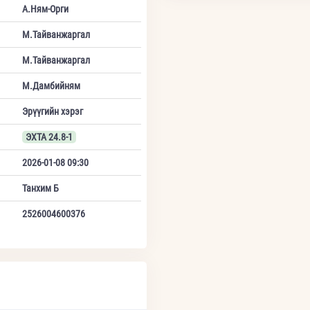
А.Ням-Орги
М.Тайванжаргал
М.Тайванжаргал
М.Дамбийням
Эрүүгийн хэрэг
ЭХТА 24.8-1
2026-01-08 09:30
Танхим Б
2526004600376