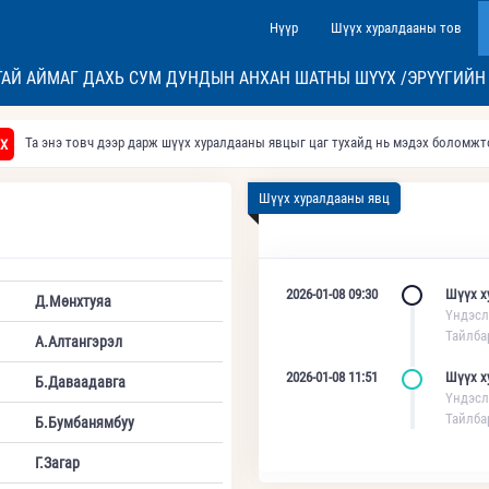
Нүүр
Шүүх хуралдааны тов
АЙ АЙМАГ ДАХЬ СУМ ДУНДЫН АНХАН ШАТНЫ ШҮҮХ /ЭРҮҮГИЙН
Та энэ товч дээр дарж шүүх хуралдааны явцыг цаг тухайд нь мэдэх боломж
Х
Шүүх хуралдааны явц
2026-01-08 09:30
Шүүх х
Д.Мөнхтуяа
Үндэсл
Тайлба
А.Алтангэрэл
2026-01-08 11:51
Шүүх х
Б.Даваадавга
Үндэсл
Тайлба
Б.Бумбанямбуу
Г.Загар