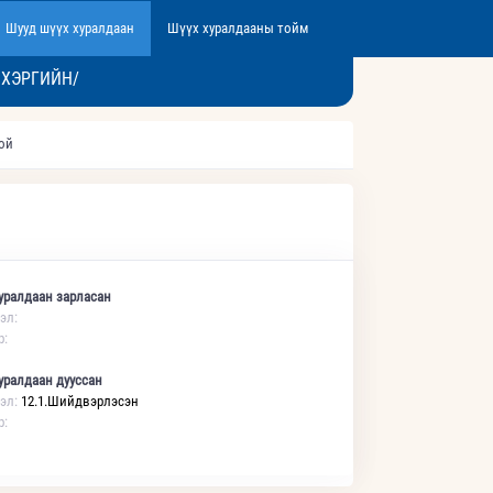
Шууд шүүх хуралдаан
Шүүх хуралдааны тойм
 ХЭРГИЙН/
той
уралдаан зарласан
эл:
р:
уралдаан дууссан
эл:
12.1.Шийдвэрлэсэн
р: