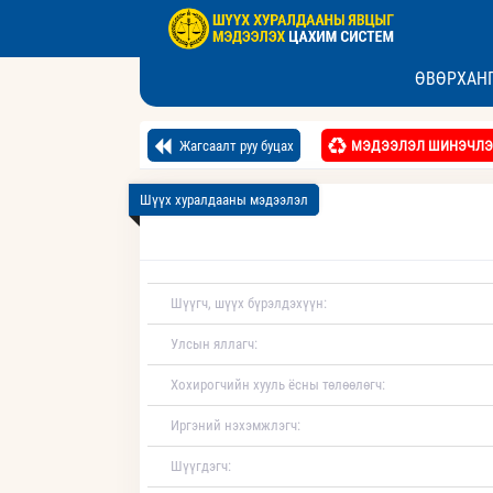
ӨВӨРХАНГ
Жагсаалт руу буцах
МЭДЭЭЛЭЛ ШИНЭЧЛЭ
Шүүх хуралдааны мэдээлэл
Шүүгч, шүүх бүрэлдэхүүн:
Улсын яллагч:
Хохирогчийн хууль ёсны төлөөлөгч:
Иргэний нэхэмжлэгч:
Шүүгдэгч: