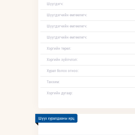
Шүүгдэгч:
Шүүгдэгчийн өмгөөлөгч:
Шүүгдэгчийн өмгөөлөгч:
Шүүгдэгчийн өмгөөлөгч:
Хэргийн төрөл:
Хэргийн зүйлчлэл:
Хурал болох огноо:
Танхим:
Хэргийн дугаар:
Шүүх хуралдааны ирц