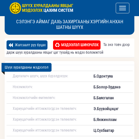
Toggle nav
СЭЛЭНГЭ АЙМАГ ДАХЬ ЗАХИРГААНЫ ХЭРГИЙН АНХАН
ШАТНЫ ШҮҮХ
Та энэ товч дээр
Жагсаалт руу буцах
МЭДЭЭЛЭЛ ШИНЭЧЛЭХ
дарж шүүх хуралдааны явцыг цаг тухайд нь мэдэх боломжтой
Шүүх хуралдааны мэдээлэл
Даргалагч шүүгч, шүүх бүрэлдэхүүн:
Б.Одонтуяа
Нэхэмжлэгч:
Б.Болор-Эрдэнэ
Нэхэмжлэгчийн өмгөөлөгч:
Б.Баясгалан
Хариуцагчийн итгэмжлэгдсэн төлөөлөгч:
Э.Бүүвэйцэцэг
Хариуцагчийн итгэмжлэгдсэн төлөөлөгч:
Б.Янжинлхам
Хариуцагчийн итгэмжлэгдсэн төлөөлөгч:
Ц.Сүхбаатар