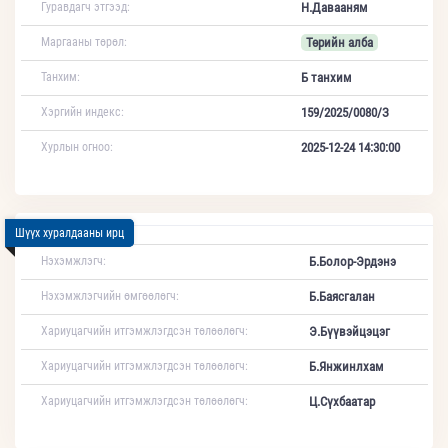
Гуравдагч этгээд:
Н.Давааням
Маргааны төрөл:
Төрийн алба
Танхим:
Б танхим
Хэргийн индекс:
159/2025/0080/З
Хурлын огноо:
2025-12-24 14:30:00
Шүүх хуралдааны ирц
Нэхэмжлэгч:
Б.Болор-Эрдэнэ
Нэхэмжлэгчийн өмгөөлөгч:
Б.Баясгалан
Хариуцагчийн итгэмжлэгдсэн төлөөлөгч:
Э.Бүүвэйцэцэг
Хариуцагчийн итгэмжлэгдсэн төлөөлөгч:
Б.Янжинлхам
Хариуцагчийн итгэмжлэгдсэн төлөөлөгч:
Ц.Сүхбаатар