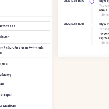
2025-12-03 16:27
Шүүх х
Үндэсл
байна.
Тайлба
2025-12-03 16:34
Шүүх х
н тээх ХХК
Үндэсл
төлөөл
мбажав
гаргас
Тайлба
гай аймгийн Улсын бүртгэлийн
с
тулга
мбаахүү
вал
тангэрэл
ргалсайхан