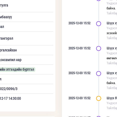
Үндэсл
тулга
байна.
Тайлба
мбаахүү
2025-12-03 15:52
Шүүх х
вал
Үндэсл
эсэхий
Тайлба
тангэрэл
2025-12-03 15:52
Шүүх х
ргалсайхан
Үндэсл
өмгөөл
донсампил нар
Тайлба
ийн этгээдийн бүртгэл
2025-12-03 15:52
Шүүх х
Үндэсл
л
байна.
Тайлба
022/0096/З
2025-12-03 15:52
Шүүх б
12-17 14:30:00
Үндэсл
Тайлба