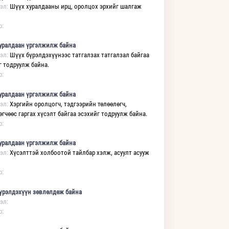
эл:
Шүүх хуралдааны ирц, оролцох эрхийг шалгаж
р:
уралдаан үргэлжилж байна
эл:
Шүүх бүрэлдэхүүнээс татгалзах татгалзал байгаа
г тодруулж байна.
р:
уралдаан үргэлжилж байна
эл:
Хэргийн оролцогч, тэдгээрийн төлөөлөгч,
өгчөөс гаргах хүсэлт байгаа эсэхийг тодруулж байна.
р:
уралдаан үргэлжилж байна
эл:
Хүсэлттэй холбоотой тайлбар хэлж, асуулт асууж
р:
үрэлдэхүүн зөвлөлдөж байна
эл:
р: