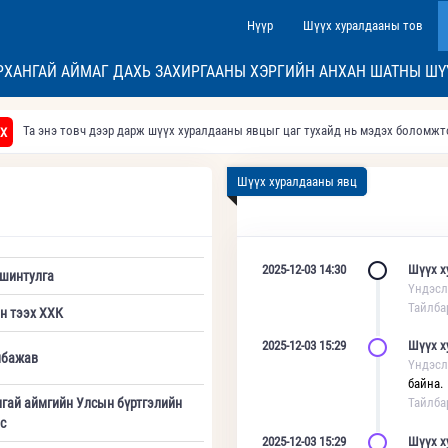
Нүүр
Шүүх хуралдааны тов
РХАНГАЙ АЙМАГ ДАХЬ ЗАХИРГААНЫ ХЭРГИЙН АНХАН ШАТНЫ ШҮ
Та энэ товч дээр дарж шүүх хуралдааны явцыг цаг тухайд нь мэдэх боломж
Х
Шүүх хуралдааны явц
2025-12-03 14:30
Шүүх х
шинтулга
Үндэсл
Тайлба
н тээх ХХК
2025-12-03 15:29
Шүүх х
мбажав
Үндэсл
байна.
гай аймгийн Улсын бүртгэлийн
Тайлба
с
2025-12-03 15:29
Шүүх х