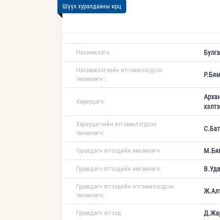
Шүүх хуралдааны ирц
Нэхэмжлэгч:
Булга
Нэхэмжлэгчийн итгэмжлэгдсэн
Р.Бя
төлөөлөгч :
Архан
Хариуцагч:
хэлтэ
Хариуцагчийн итгэмжлэгдсэн
С.Бат
төлөөлөгч:
Гуравдагч этгээдийн өмгөөлөгч:
М.Бя
Гуравдагч этгээдийн өмгөөлөгч:
В.Уд
Гуравдагч этгээдийн итгэмжлэгдсэн
Ж.Ал
төлөөлөгч:
Гуравдагч этгээд:
Д.Жа