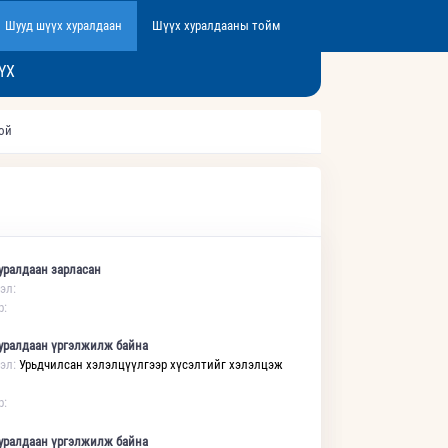
Шууд шүүх хуралдаан
Шүүх хуралдааны тойм
ҮХ
той
уралдаан зарласан
эл:
р:
уралдаан үргэлжилж байна
эл:
Урьдчилсан хэлэлцүүлгээр хүсэлтийг хэлэлцэж
р:
уралдаан үргэлжилж байна