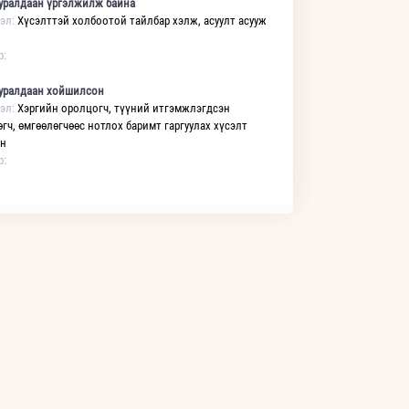
уралдаан үргэлжилж байна
эл:
Хүсэлттэй холбоотой тайлбар хэлж, асуулт асууж
р:
уралдаан хойшилсон
эл:
Хэргийн оролцогч, түүний итгэмжлэгдсэн
өгч, өмгөөлөгчөөс нотлох баримт гаргуулах хүсэлт
ан
р: