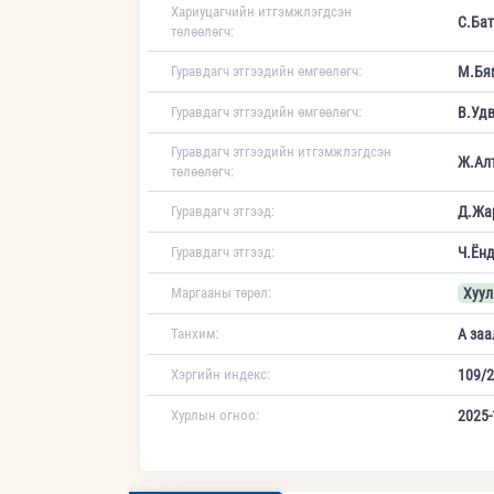
Хариуцагчийн итгэмжлэгдсэн
С.Бат
төлөөлөгч:
Гуравдагч этгээдийн өмгөөлөгч:
М.Бя
Гуравдагч этгээдийн өмгөөлөгч:
В.Уд
Гуравдагч этгээдийн итгэмжлэгдсэн
Ж.Ал
төлөөлөгч:
Гуравдагч этгээд:
Д.Жа
Гуравдагч этгээд:
Ч.Ён
Маргааны төрөл:
Хуул
Танхим:
А заа
Хэргийн индекс:
109/2
Хурлын огноо:
2025-