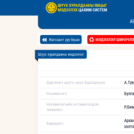
А
Жагсаалт руу буцах
МЭДЭЭЛЭЛ ШИНЭЧЛЭ
Шүүх хуралдааны мэдээлэл
Даргалагч шүүгч, шүүх бүрэлдэхүүн:
А.Түв
Нэхэмжлэгч:
Булга
Нэхэмжлэгчийн итгэмжлэгдсэн
Р.Бя
төлөөлөгч :
Архан
Хариуцагч:
хэлтэ