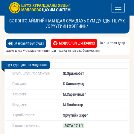
Toggle nav
СЭЛЭНГЭ АЙМГИЙН МАНДАЛ СУМ ДАХЬ СУМ ДУНДЫН ШҮҮХ
/ЭРҮҮГИЙН ХЭРГИЙН/
Та энэ товч дээр
Жагсаалт руу буцах
МЭДЭЭЛЭЛ ШИНЭЧЛЭХ
дарж шүүх хуралдааны явцыг цаг тухайд нь мэдэх боломжтой
Шүүх хуралдааны мэдээлэл
Шүүгч, шүүх бүрэлдэхүүн:
Ж.Эрдэнэбат
Прокурор:
Б.Хишигсувд
Хохирогч:
М.Саранчимэг
Шүүгдэгч:
М.Ганбаатар
Хэргийн төрөл:
Эрүүгийн хэрэг
Хэргийн зүйлчлэл:
ЭХТА 17.1-1