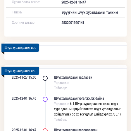
Хурал болох огноо:
2025-12-01 16:47
Танхим:
Эрүүгийн шүүх хуралдааны танхим
Хэргийн дугаар:
2532001920141
Шүүх хуралдааны ирц
Шүүх хуралдааны явц
2025-11-27 15:00
Шүүх хуралдаан зарласан
Үндэслэл:
Тайлбар:
2025-12-01 16:46
Шүүх хуралдаан үргэлжилж байна
Үндэслэл:
6.1.Шүүх хуралдааныг нээх, шүүх
хуралдааны ирцийг илтгэх, шүүх хуралдааныг
хойшлуулах эсэх асуудлыг шийдвэрлэх /35.1/
Тайлбар:
2025-12-01 16:47
Шүүх хуралдаан завсарласан