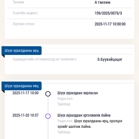
Танхим:
А танхим
Хэргийн индекс:
159/2025/0073/З
Хурлын огноо:
2025-11-17 10:00:00
Шүүх хуралдааны ирц
Хариуцагчийн итгэмжлэгдсэн төлөөлөгч:
Э.Бүүвэйцэцэг
Шүүх хуралдааны явц
2025-11-17 10:00
Шүүх хуралдаан зарласан
Үндэслэл:
Тайлбар:
2025-11-20 10:57
Шүүх хуралдаан үргэлжилж байна
Үндэслэл:
Шүүх хуралдааны ирц, оролцох
эрхийг шалгаж байна.
Тайлбар: