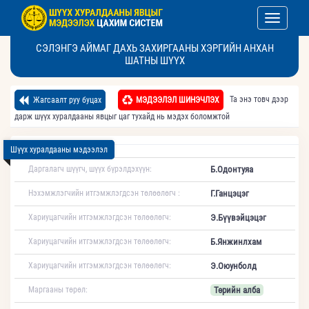
Toggle nav
СЭЛЭНГЭ АЙМАГ ДАХЬ ЗАХИРГААНЫ ХЭРГИЙН АНХАН
ШАТНЫ ШҮҮХ
Та энэ товч дээр
Жагсаалт руу буцах
МЭДЭЭЛЭЛ ШИНЭЧЛЭХ
дарж шүүх хуралдааны явцыг цаг тухайд нь мэдэх боломжтой
Шүүх хуралдааны мэдээлэл
Даргалагч шүүгч, шүүх бүрэлдэхүүн:
Б.Одонтуяа
Нэхэмжлэгчийн итгэмжлэгдсэн төлөөлөгч :
Г.Ганцэцэг
Хариуцагчийн итгэмжлэгдсэн төлөөлөгч:
Э.Бүүвэйцэцэг
Хариуцагчийн итгэмжлэгдсэн төлөөлөгч:
Б.Янжинлхам
Хариуцагчийн итгэмжлэгдсэн төлөөлөгч:
Э.Оюунболд
Маргааны төрөл:
Төрийн алба